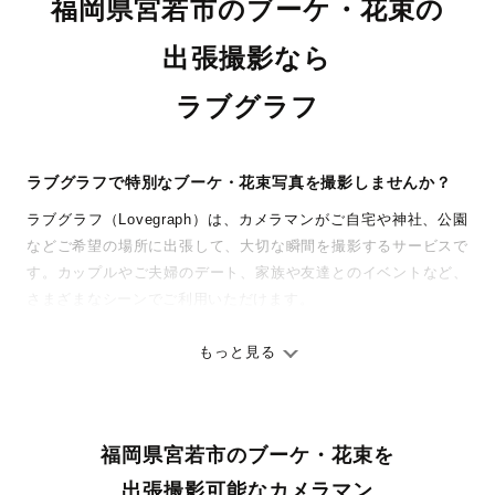
福岡県宮若市のブーケ・花束の
出張撮影なら
ラブグラフ
ラブグラフで特別なブーケ・花束写真を撮影しませんか？
ラブグラフ（Lovegraph）は、カメラマンがご自宅や神社、公園
などご希望の場所に出張して、大切な瞬間を撮影するサービスで
す。カップルやご夫婦のデート、家族や友達とのイベントなど、
さまざまなシーンでご利用いただけます。
七五三やお宮参りといったお子さまの記念行事も、自然な表情や
ありのままの空気感を大切に、何十年経っても見返したくなるよ
もっと見る
うな写真に仕上げます。
全国一律の安心料金でプロ品質をお届け
福岡県宮若市のブーケ・花束を
料金は全国どこでも一律。わかりやすく安心の価格設定です。オ
リジナルの研修と厳正な審査に合格し、撮影技術やホスピタリテ
出張撮影可能なカメラマン