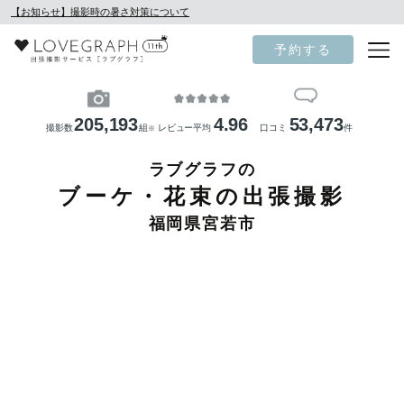
【お知らせ】撮影時の暑さ対策について
予約する
205,193
4.96
53,473
撮影数
組
レビュー平均
口コミ
件
※
ラブグラフの
ブーケ・花束の出張撮影
福岡県宮若市