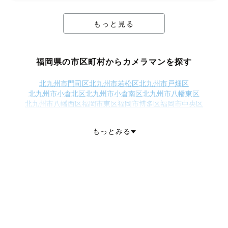
もっと見る
福岡県の市区町村からカメラマンを探す
北九州市門司区
北九州市若松区
北九州市戸畑区
北九州市小倉北区
北九州市小倉南区
北九州市八幡東区
北九州市八幡西区
福岡市東区
福岡市博多区
福岡市中央区
福岡市南区
福岡市西区
福岡市城南区
福岡市早良区
大牟田市
久留米市
直方市
飯塚市
田川市
柳川市
八女市
筑後市
大川市
行橋市
もっとみる
豊前市
中間市
小郡市
筑紫野市
春日市
大野城市
宗像市
太宰府市
古賀市
福津市
うきは市
嘉麻市
朝倉市
みやま市
糸島市
那珂川市
糟屋郡宇美町
糟屋郡篠栗町
糟屋郡志免町
糟屋郡須惠町
糟屋郡新宮町
糟屋郡久山町
糟屋郡粕屋町
遠賀郡芦屋町
遠賀郡水巻町
遠賀郡岡垣町
遠賀郡遠賀町
鞍手郡小竹町
鞍手郡鞍手町
嘉穂郡桂川町
朝倉郡筑前町
朝倉郡東峰村
三井郡大刀洗町
三潴郡大木町
八女郡広川町
田川郡香春町
田川郡添田町
田川郡糸田町
田川郡川崎町
田川郡大任町
田川郡赤村
田川郡福智町
京都郡苅田町
京都郡みやこ町
築上郡吉富町
築上郡上毛町
築上郡築上町