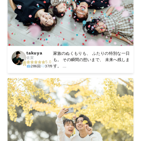
takuya
家族のぬくもりも、 ふたりの特別な一日
佐賀
も。 その瞬間の想いまで、 未来へ残しま
5.0
す。 ...
286回
37件