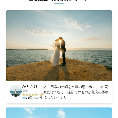
ィを身につけたプロのカメラマンが全国47都道府県に在籍してい
ます。創業10年のノウハウを活かし、思い出に残る素敵な撮影体
験をお届けします。
丁寧なレタッチで思い出を美しく仕上げます
撮影後は、独自の編集技術で写真の明るさや色合いを丁寧に調
整。自然な雰囲気を残しつつも、おしゃれで洗練された仕上がり
に。きっと「こんな写真を撮ってほしかった！」と思える一枚に
出会えます。まずは、ラブグラフの
撮影事例
をご覧ください。
かとたけ
🌿「日常の一瞬を永遠の思い出に」 🌿 写
福岡
真だけでなく、撮影そのものが最高の体験
4.9
にしたい！とい...
71回
14件