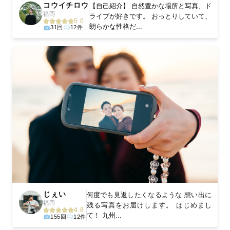
コウイチロウ
【自己紹介】 自然豊かな場所と写真、ド
福岡
ライブが好きです。 おっとりしていて、
5.0
朗らかな性格だ...
31回
12件
じぇい
何度でも見返したくなるような 想い出に
福岡
残る写真をお届けします。 はじめまし
4.8
て！ 九州...
155回
12件