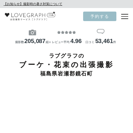
【お知らせ】撮影時の暑さ対策について
予約する
205,087
4.96
53,461
撮影数
組
レビュー平均
口コミ
件
※
ラブグラフの
ブーケ・花束の出張撮影
福島県岩瀬郡鏡石町