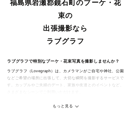
福島県岩瀬郡鏡石町のブーケ・花
束の
出張撮影なら
ラブグラフ
ラブグラフで特別なブーケ・花束写真を撮影しませんか？
ラブグラフ（Lovegraph）は、カメラマンがご自宅や神社、公園
などご希望の場所に出張して、大切な瞬間を撮影するサービスで
す。カップルやご夫婦のデート、家族や友達とのイベントなど、
さまざまなシーンでご利用いただけます。
七五三やお宮参りといったお子さまの記念行事も、自然な表情や
ありのままの空気感を大切に、何十年経っても見返したくなるよ
もっと見る
うな写真に仕上げます。
全国一律の安心料金でプロ品質をお届け