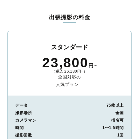
料金は全国どこでも一律。わかりやすく安心の価格設定です。オ
リジナルの研修と厳正な審査に合格し、撮影技術やホスピタリテ
出張撮影の料金
ィを身につけたプロのカメラマンが全国47都道府県に在籍してい
ます。創業10年のノウハウを活かし、思い出に残る素敵な撮影体
験をお届けします。
丁寧なレタッチで思い出を美しく仕上げます
スタンダード
撮影後は、独自の編集技術で写真の明るさや色合いを丁寧に調
23,800
整。自然な雰囲気を残しつつも、おしゃれで洗練された仕上がり
円~
に。きっと「こんな写真を撮ってほしかった！」と思える一枚に
（税込 26,180円~）
出会えます。まずは、ラブグラフの
撮影事例
をご覧ください。
全国対応の
人気プラン！
データ
75枚以上
撮影場所
全国
カメラマン
指名可
時間
1〜1.5時間
撮影回数
1回