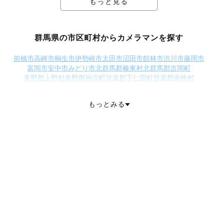
もっと見る
群馬県の市区町村からカメラマンを探す
前橋市
高崎市
桐生市
伊勢崎市
太田市
沼田市
館林市
渋川市
藤岡市
富岡市
安中市
みどり市
北群馬郡榛東村
北群馬郡吉岡町
多野郡上野村
多野郡神流町
甘楽郡下仁田町
甘楽郡南牧村
甘楽郡甘楽町
吾妻郡中之条町
吾妻郡長野原町
吾妻郡嬬恋村
吾妻郡草津町
吾妻郡高山村
吾妻郡東吾妻町
利根郡片品村
もっとみる
利根郡昭和村
利根郡みなかみ町
佐波郡玉村町
邑楽郡板倉町
邑楽郡明和町
邑楽郡千代田町
邑楽郡大泉町
邑楽郡邑楽町