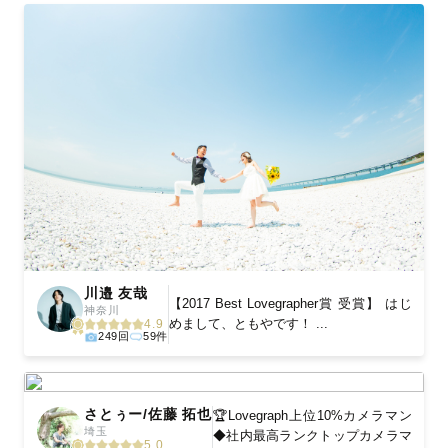
川邉 友哉
【2017 Best Lovegrapher賞 受賞】 はじ
神奈川
めまして、ともやです！ ...
4.9
249回
59件
さとぅー/佐藤 拓也
🏆Lovegraph上位10%カメラマン
埼玉
◆社内最高ランクトップカメラマ
5.0