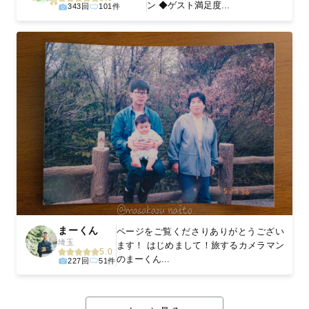
ン ◆ゲスト満足度...
343回
101件
まーくん
ページをご覧くださりありがとうござい
埼玉
ます！ はじめまして！旅するカメラマン
5.0
のまーくん...
227回
51件