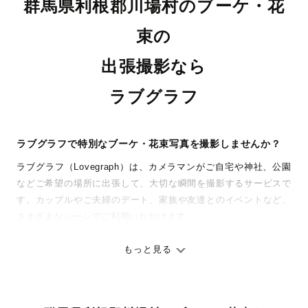
群馬県利根郡川場村のブーケ・花
束の
出張撮影なら
ラブグラフ
ラブグラフで特別なブーケ・花束写真を撮影しませんか？
ラブグラフ（Lovegraph）は、カメラマンがご自宅や神社、公園
などご希望の場所に出張して、大切な瞬間を撮影するサービスで
す。カップルやご夫婦のデート、家族や友達とのイベントなど、
さまざまなシーンでご利用いただけます。
七五三やお宮参りといったお子さまの記念行事も、自然な表情や
ありのままの空気感を大切に、何十年経っても見返したくなるよ
もっと見る
うな写真に仕上げます。
全国一律の安心料金でプロ品質をお届け