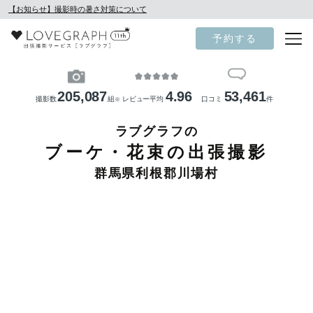
【お知らせ】撮影時の暑さ対策について
予約する
205,087
4.96
53,461
撮影数
組
レビュー平均
口コミ
件
※
ラブグラフの
ブーケ・花束の出張撮影
群馬県利根郡川場村