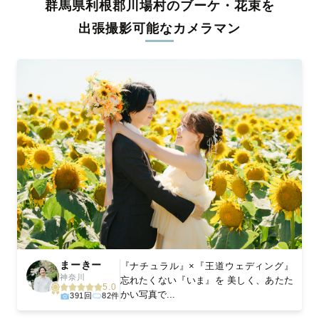
群馬県利根郡川場村のブーケ・花束を
料金は全国どこでも一律。わかりやすく安心の価格設定です。オ
リジナルの研修と厳正な審査に合格し、撮影技術やホスピタリテ
出張撮影可能なカメラマン
ィを身につけたプロのカメラマンが全国47都道府県に在籍してい
ます。創業10年のノウハウを活かし、思い出に残る素敵な撮影体
験をお届けします。
丁寧なレタッチで思い出を美しく仕上げます
撮影後は、独自の編集技術で写真の明るさや色合いを丁寧に調
整。自然な雰囲気を残しつつも、おしゃれで洗練された仕上がり
に。きっと「こんな写真を撮ってほしかった！」と思える一枚に
出会えます。まずは、ラブグラフの
撮影事例
をご覧ください。
まーきー
『ナチュラル』×『王道ウェディング』
神奈川
忘れたくない『いま』を 美しく、あたた
5.0
かい写真で...
391回
82件