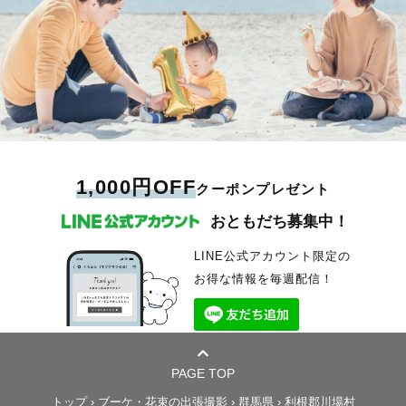
1,000円OFF
クーポンプレゼント
おともだち募集中！
LINE公式アカウント限定の
お得な情報を毎週配信！
PAGE TOP
トップ
›
ブーケ・花束の出張撮影
›
群馬県
›
利根郡川場村