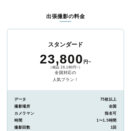
料金は全国どこでも一律。わかりやすく安心の価格設定です。オ
リジナルの研修と厳正な審査に合格し、撮影技術やホスピタリテ
出張撮影の料金
ィを身につけたプロのカメラマンが全国47都道府県に在籍してい
ます。創業10年のノウハウを活かし、思い出に残る素敵な撮影体
験をお届けします。
丁寧なレタッチで思い出を美しく仕上げます
スタンダード
撮影後は、独自の編集技術で写真の明るさや色合いを丁寧に調
23,800
整。自然な雰囲気を残しつつも、おしゃれで洗練された仕上がり
円~
に。きっと「こんな写真を撮ってほしかった！」と思える一枚に
（税込 26,180円~）
出会えます。まずは、ラブグラフの
撮影事例
をご覧ください。
全国対応の
人気プラン！
データ
75枚以上
撮影場所
全国
カメラマン
指名可
時間
1〜1.5時間
撮影回数
1回