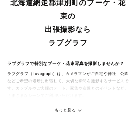
北海道網走郡津別町のブーケ・花
束の
出張撮影なら
ラブグラフ
ラブグラフで特別なブーケ・花束写真を撮影しませんか？
ラブグラフ（Lovegraph）は、カメラマンがご自宅や神社、公園
などご希望の場所に出張して、大切な瞬間を撮影するサービスで
す。カップルやご夫婦のデート、家族や友達とのイベントなど、
さまざまなシーンでご利用いただけます。
七五三やお宮参りといったお子さまの記念行事も、自然な表情や
ありのままの空気感を大切に、何十年経っても見返したくなるよ
もっと見る
うな写真に仕上げます。
全国一律の安心料金でプロ品質をお届け