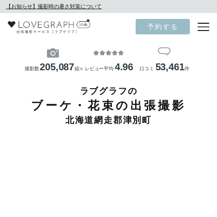
【お知らせ】撮影時の暑さ対策について
予約する
205,087
4.96
53,461
撮影数
組
レビュー平均
口コミ
件
※
ラブグラフの
ブーケ・花束の出張撮影
北海道網走郡津別町