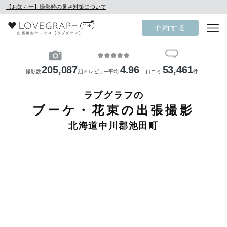
【お知らせ】撮影時の暑さ対策について
予約する
205,087
4.96
53,461
撮影数
組
レビュー平均
口コミ
件
※
ラブグラフの
ブーケ・花束の出張撮影
北海道中川郡池田町