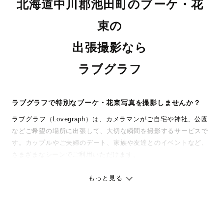
北海道中川郡池田町のブーケ・花
束の
出張撮影なら
ラブグラフ
ラブグラフで特別なブーケ・花束写真を撮影しませんか？
ラブグラフ（Lovegraph）は、カメラマンがご自宅や神社、公園
などご希望の場所に出張して、大切な瞬間を撮影するサービスで
す。カップルやご夫婦のデート、家族や友達とのイベントなど、
さまざまなシーンでご利用いただけます。
七五三やお宮参りといったお子さまの記念行事も、自然な表情や
ありのままの空気感を大切に、何十年経っても見返したくなるよ
もっと見る
うな写真に仕上げます。
全国一律の安心料金でプロ品質をお届け