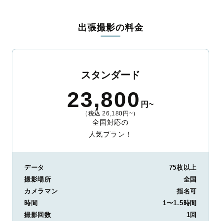
料金は全国どこでも一律。わかりやすく安心の価格設定です。オ
リジナルの研修と厳正な審査に合格し、撮影技術やホスピタリテ
出張撮影の料金
ィを身につけたプロのカメラマンが全国47都道府県に在籍してい
ます。創業10年のノウハウを活かし、思い出に残る素敵な撮影体
験をお届けします。
丁寧なレタッチで思い出を美しく仕上げます
スタンダード
撮影後は、独自の編集技術で写真の明るさや色合いを丁寧に調
23,800
整。自然な雰囲気を残しつつも、おしゃれで洗練された仕上がり
円~
に。きっと「こんな写真を撮ってほしかった！」と思える一枚に
（税込 26,180円~）
出会えます。まずは、ラブグラフの
撮影事例
をご覧ください。
全国対応の
人気プラン！
データ
75枚以上
撮影場所
全国
カメラマン
指名可
時間
1〜1.5時間
撮影回数
1回