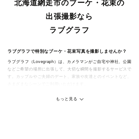
北海道網走市のブーケ・花束の
出張撮影なら
ラブグラフ
ラブグラフで特別なブーケ・花束写真を撮影しませんか？
ラブグラフ（Lovegraph）は、カメラマンがご自宅や神社、公園
などご希望の場所に出張して、大切な瞬間を撮影するサービスで
す。カップルやご夫婦のデート、家族や友達とのイベントなど、
さまざまなシーンでご利用いただけます。
七五三やお宮参りといったお子さまの記念行事も、自然な表情や
ありのままの空気感を大切に、何十年経っても見返したくなるよ
もっと見る
うな写真に仕上げます。
全国一律の安心料金でプロ品質をお届け
料金は全国どこでも一律。わかりやすく安心の価格設定です。オ
リジナルの研修と厳正な審査に合格し、撮影技術やホスピタリテ