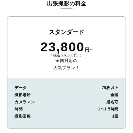
出張撮影の料金
ィを身につけたプロのカメラマンが全国47都道府県に在籍してい
ます。創業10年のノウハウを活かし、思い出に残る素敵な撮影体
験をお届けします。
丁寧なレタッチで思い出を美しく仕上げます
スタンダード
撮影後は、独自の編集技術で写真の明るさや色合いを丁寧に調
23,800
整。自然な雰囲気を残しつつも、おしゃれで洗練された仕上がり
円~
に。きっと「こんな写真を撮ってほしかった！」と思える一枚に
（税込 26,180円~）
出会えます。まずは、ラブグラフの
撮影事例
をご覧ください。
全国対応の
人気プラン！
データ
75枚以上
撮影場所
全国
カメラマン
指名可
時間
1〜1.5時間
撮影回数
1回