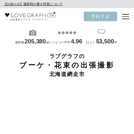
【お知らせ】撮影時の暑さ対策について
予約する
205,380
4.96
53,500
撮影数
組
レビュー平均
口コミ
件
※
ラブグラフの
ブーケ・花束の出張撮影
北海道網走市