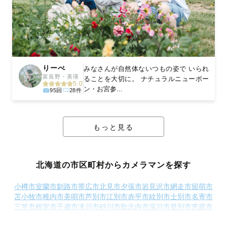
りーべ
みなさんが自然体ないつもの姿で いられ
富良野・美瑛
ることを大切に。 ナチュラルニューボー
5.0
ン・お宮参...
95回
28件
もっと見る
北海道の市区町村からカメラマンを探す
小樽市
室蘭市
釧路市
帯広市
北見市
夕張市
岩見沢市
網走市
留萌市
苫小牧市
稚内市
美唄市
芦別市
江別市
赤平市
紋別市
士別市
名寄市
三笠市
根室市
千歳市
滝川市
砂川市
歌志内市
深川市
登別市
恵庭市
伊達市
北広島市
石狩市
北斗市
石狩郡新篠津村
松前郡松前町