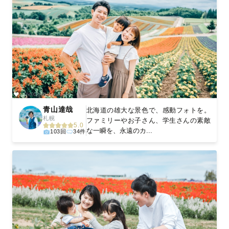
青山達哉
北海道の雄大な景色で、感動フォトを。
札幌
ファミリーやお子さん、学生さんの素敵
5.0
な一瞬を、永遠のカ...
103回
34件