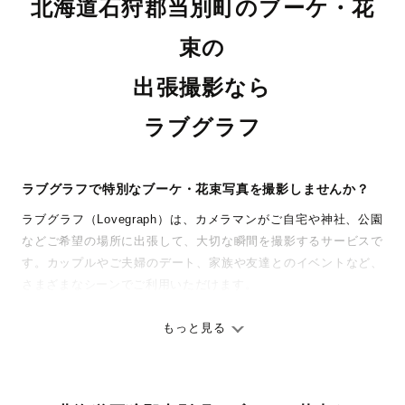
北海道石狩郡当別町のブーケ・花
束の
出張撮影なら
ラブグラフ
ラブグラフで特別なブーケ・花束写真を撮影しませんか？
ラブグラフ（Lovegraph）は、カメラマンがご自宅や神社、公園
などご希望の場所に出張して、大切な瞬間を撮影するサービスで
す。カップルやご夫婦のデート、家族や友達とのイベントなど、
さまざまなシーンでご利用いただけます。
七五三やお宮参りといったお子さまの記念行事も、自然な表情や
ありのままの空気感を大切に、何十年経っても見返したくなるよ
もっと見る
うな写真に仕上げます。
全国一律の安心料金でプロ品質をお届け