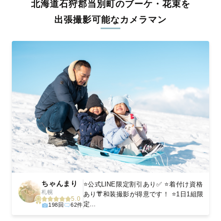
北海道石狩郡当別町のブーケ・花束を
料金は全国どこでも一律。わかりやすく安心の価格設定です。オ
リジナルの研修と厳正な審査に合格し、撮影技術やホスピタリテ
出張撮影可能なカメラマン
ィを身につけたプロのカメラマンが全国47都道府県に在籍してい
ます。創業10年のノウハウを活かし、思い出に残る素敵な撮影体
験をお届けします。
丁寧なレタッチで思い出を美しく仕上げます
撮影後は、独自の編集技術で写真の明るさや色合いを丁寧に調
整。自然な雰囲気を残しつつも、おしゃれで洗練された仕上がり
に。きっと「こんな写真を撮ってほしかった！」と思える一枚に
出会えます。まずは、ラブグラフの
撮影事例
をご覧ください。
ちゃんまり
⭐️公式LINE限定割引あり✅ ⭐️着付け資格
札幌
あり👘和装撮影が得意です！ ⭐️1日1組限
5.0
定...
198回
62件