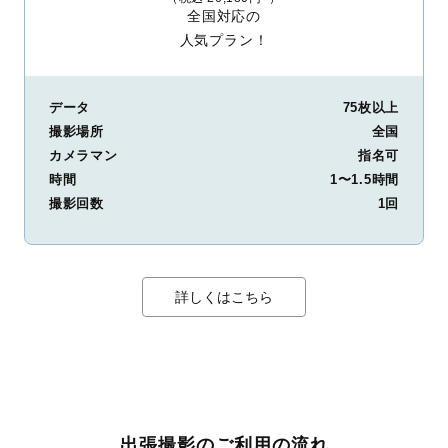
紋別郡雄武町
網走郡大空町
虻田郡豊浦町
有珠郡壮瞥町
全国対応の
白老郡白老町
勇払郡厚真町
虻田郡洞爺湖町
勇払郡安平町
人気プラン！
勇払郡むかわ町
沙流郡日高町
沙流郡平取町
新冠郡新冠町
浦河郡浦河町
様似郡様似町
幌泉郡えりも町
日高郡新ひだか町
河東郡音更町
河東郡士幌町
河東郡上士幌町
河東郡鹿追町
データ
75枚以上
上川郡新得町
上川郡清水町
河西郡芽室町
河西郡中札内村
撮影場所
河西郡更別村
広尾郡大樹町
広尾郡広尾町
中川郡幕別町
全国
中川郡池田町
中川郡豊頃町
中川郡本別町
足寄郡足寄町
カメラマン
指名可
足寄郡陸別町
十勝郡浦幌町
釧路郡釧路町
厚岸郡厚岸町
時間
1〜1.5時間
厚岸郡浜中町
川上郡標茶町
川上郡弟子屈町
阿寒郡鶴居村
撮影回数
1回
白糠郡白糠町
野付郡別海町
標津郡中標津町
標津郡標津町
目梨郡羅臼町
詳しくはこちら
出張撮影のご利用の流れ