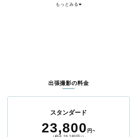
松前郡福島町
上磯郡知内町
上磯郡木古内町
亀田郡七飯町
もっとみる
茅部郡鹿部町
茅部郡森町
二海郡八雲町
山越郡長万部町
檜山郡江差町
檜山郡上ノ国町
檜山郡厚沢部町
爾志郡乙部町
奥尻郡奥尻町
瀬棚郡今金町
久遠郡せたな町
島牧郡島牧村
寿都郡寿都町
寿都郡黒松内町
磯谷郡蘭越町
虻田郡ニセコ町
虻田郡真狩村
虻田郡留寿都村
虻田郡喜茂別町
虻田郡京極町
虻田郡倶知安町
岩内郡共和町
岩内郡岩内町
古宇郡泊村
古宇郡神恵内村
積丹郡積丹町
古平郡古平町
余市郡仁木町
余市郡余市町
余市郡赤井川村
空知郡南幌町
空知郡奈井江町
空知郡上砂川町
夕張郡由仁町
夕張郡長沼町
夕張郡栗山町
樺戸郡月形町
樺戸郡浦臼町
樺戸郡新十津川町
雨竜郡妹背牛町
雨竜郡秩父別町
雨竜郡雨竜町
雨竜郡北竜町
雨竜郡沼田町
上川郡鷹栖町
上川郡東神楽町
上川郡当麻町
上川郡比布町
上川郡愛別町
上川郡上川町
上川郡東川町
勇払郡占冠村
出張撮影の料金
上川郡和寒町
上川郡剣淵町
上川郡下川町
中川郡美深町
中川郡音威子府村
中川郡中川町
雨竜郡幌加内町
増毛郡増毛町
留萌郡小平町
苫前郡苫前町
苫前郡羽幌町
苫前郡初山別村
天塩郡遠別町
天塩郡天塩町
宗谷郡猿払村
枝幸郡浜頓別町
枝幸郡中頓別町
枝幸郡枝幸町
天塩郡豊富町
礼文郡礼文町
スタンダード
利尻郡利尻町
利尻郡利尻富士町
天塩郡幌延町
網走郡美幌町
網走郡津別町
斜里郡斜里町
斜里郡清里町
斜里郡小清水町
23,800
常呂郡訓子府町
常呂郡置戸町
常呂郡佐呂間町
紋別郡遠軽町
円~
紋別郡湧別町
紋別郡滝上町
紋別郡興部町
紋別郡西興部村
（税込 26,180円~）