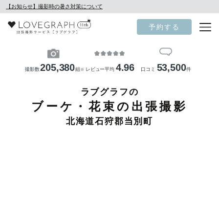
【お知らせ】撮影時の暑さ対策について
予約する
205,380
4.96
53,500
撮影数
組
レビュー平均
口コミ
件
※
ラブグラフの
ブーケ・花束の出張撮影
北海道石狩郡当別町