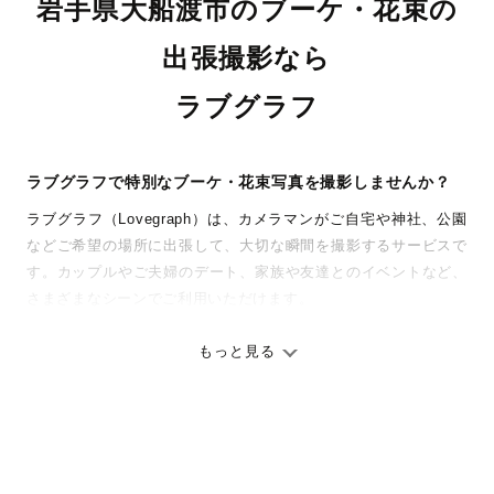
岩手県大船渡市のブーケ・花束の
出張撮影なら
ラブグラフ
ラブグラフで特別なブーケ・花束写真を撮影しませんか？
ラブグラフ（Lovegraph）は、カメラマンがご自宅や神社、公園
などご希望の場所に出張して、大切な瞬間を撮影するサービスで
す。カップルやご夫婦のデート、家族や友達とのイベントなど、
さまざまなシーンでご利用いただけます。
七五三やお宮参りといったお子さまの記念行事も、自然な表情や
ありのままの空気感を大切に、何十年経っても見返したくなるよ
もっと見る
うな写真に仕上げます。
全国一律の安心料金でプロ品質をお届け
料金は全国どこでも一律。わかりやすく安心の価格設定です。オ
リジナルの研修と厳正な審査に合格し、撮影技術やホスピタリテ