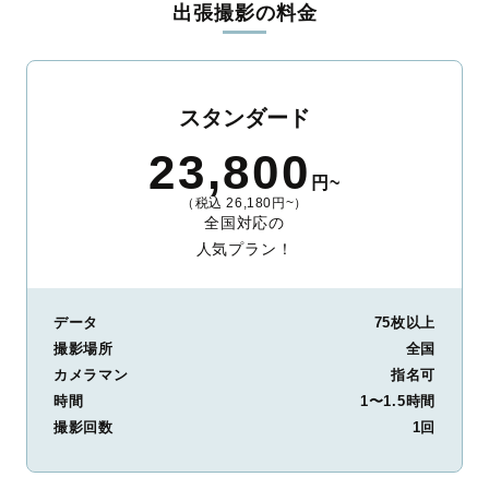
出張撮影の料金
ィを身につけたプロのカメラマンが全国47都道府県に在籍してい
ます。創業10年のノウハウを活かし、思い出に残る素敵な撮影体
験をお届けします。
丁寧なレタッチで思い出を美しく仕上げます
スタンダード
撮影後は、独自の編集技術で写真の明るさや色合いを丁寧に調
23,800
整。自然な雰囲気を残しつつも、おしゃれで洗練された仕上がり
円~
に。きっと「こんな写真を撮ってほしかった！」と思える一枚に
（税込 26,180円~）
出会えます。まずは、ラブグラフの
撮影事例
をご覧ください。
全国対応の
人気プラン！
データ
75枚以上
撮影場所
全国
カメラマン
指名可
時間
1〜1.5時間
撮影回数
1回