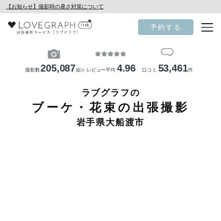
【お知らせ】撮影時の暑さ対策について
予約する
205,087
4.96
53,461
撮影数
組
レビュー平均
口コミ
件
※
ラブグラフの
ブーケ・花束の出張撮影
岩手県大船渡市