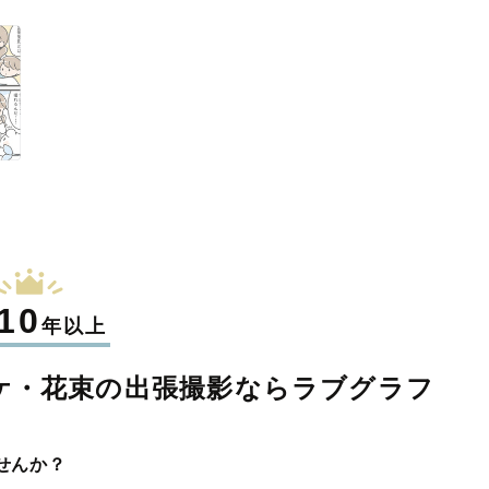
10
年以上
ケ・花束の
出張撮影なら
ラブグラフ
せんか？