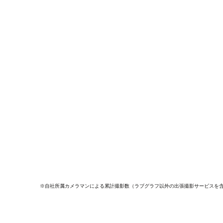
※自社所属カメラマンによる累計撮影数（ラブグラフ以外の出張撮影サービスを