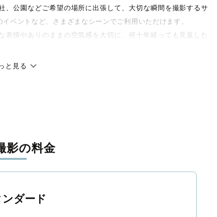
や神社、公園などご希望の場所に出張して、大切な瞬間を撮影するサ
のイベントなど、さまざまなシーンでご利用いただけます。
な表情やありのままの空気感を大切に、何十年経っても見返した
っと見る
です。オリジナルの研修と厳正な審査に合格し、撮影技術やホス
府県に在籍しています。創業10年のノウハウを活かし、思い出に
撮影の料金
寧に調整。自然な雰囲気を残しつつも、おしゃれで洗練された仕
と思える一枚に出会えます。まずは、ラブグラフの
撮影事例
をご
タンダード