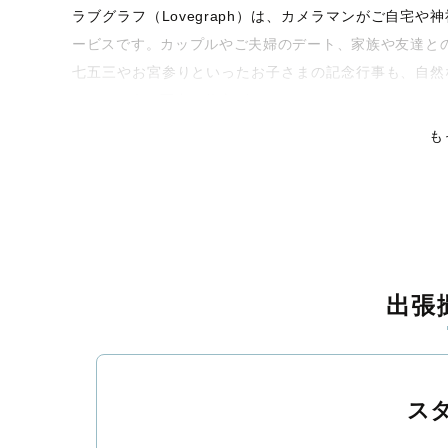
ラブグラフ（Lovegraph）は、カメラマンがご自宅
ービスです。カップルやご夫婦のデート、家族や友達と
七五三やお宮参りといったお子さまの記念行事も、自然
くなるような写真に仕上げます。
も
全国一律の安心料金でプロ品質をお届け
料金は全国どこでも一律。わかりやすく安心の価格設定
ピタリティを身につけたプロのカメラマンが全国47都道
残る素敵な撮影体験をお届けします。
丁寧なレタッチで思い出を美しく仕上げます
出張
撮影後は、独自の編集技術で写真の明るさや色合いを丁
上がりに。きっと「こんな写真を撮ってほしかった！」
覧ください。
ス