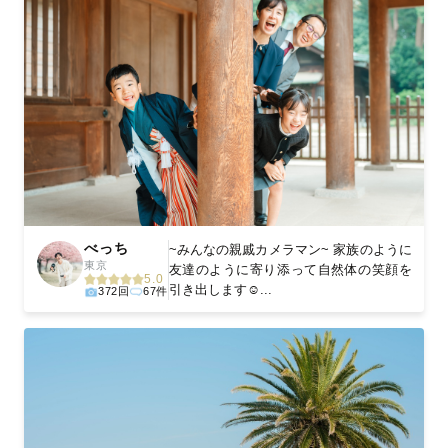
べっち
~みんなの親戚カメラマン~ 家族のように
東京
友達のように寄り添って自然体の笑顔を
5.0
引き出します☺️...
372回
67件