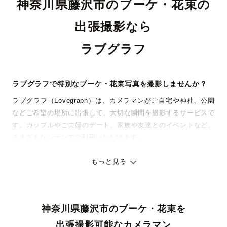
神奈川県藤沢市のブーケ・花束の
出張撮影なら
ラブグラフ
ラブグラフで特別なブーケ・花束写真を撮影しませんか？
ラブグラフ（Lovegraph）は、カメラマンがご自宅や神社、公園
などご希望の場所に出張して、大切な瞬間を撮影するサービスで
す。カップルやご夫婦のデート、家族や友達とのイベントなど、
さまざまなシーンでご利用いただけます。
七五三やお宮参りといったお子さまの記念行事も、自然な表情や
ありのままの空気感を大切に、何十年経っても見返したくなるよ
もっと見る
うな写真に仕上げます。
全国一律の安心料金でプロ品質をお届け
神奈川県藤沢市のブーケ・花束を
料金は全国どこでも一律。わかりやすく安心の価格設定です。オ
リジナルの研修と厳正な審査に合格し、撮影技術やホスピタリテ
出張撮影可能なカメラマン