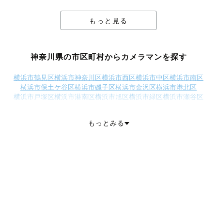
もっと見る
神奈川県の市区町村からカメラマンを探す
横浜市鶴見区
横浜市神奈川区
横浜市西区
横浜市中区
横浜市南区
横浜市保土ケ谷区
横浜市磯子区
横浜市金沢区
横浜市港北区
横浜市戸塚区
横浜市港南区
横浜市旭区
横浜市緑区
横浜市瀬谷区
横浜市栄区
横浜市泉区
横浜市青葉区
横浜市都筑区
川崎市川崎区
川崎市幸区
川崎市中原区
川崎市高津区
川崎市多摩区
もっとみる
川崎市宮前区
川崎市麻生区
相模原市緑区
相模原市中央区
相模原市南区
横須賀市
平塚市
鎌倉市
小田原市
茅ヶ崎市
逗子市
三浦市
秦野市
厚木市
大和市
伊勢原市
海老名市
座間市
南足柄市
綾瀬市
三浦郡葉山町
高座郡寒川町
中郡大磯町
中郡二宮町
足柄上郡中井町
足柄上郡大井町
足柄上郡松田町
足柄上郡山北町
足柄上郡開成町
足柄下郡箱根町
足柄下郡真鶴町
足柄下郡湯河原町
愛甲郡愛川町
愛甲郡清川村