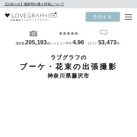
【お知らせ】撮影時の暑さ対策について
予約する
205,193
4.96
53,473
撮影数
組
レビュー平均
口コミ
件
※
ラブグラフの
ブーケ・花束の出張撮影
神奈川県藤沢市