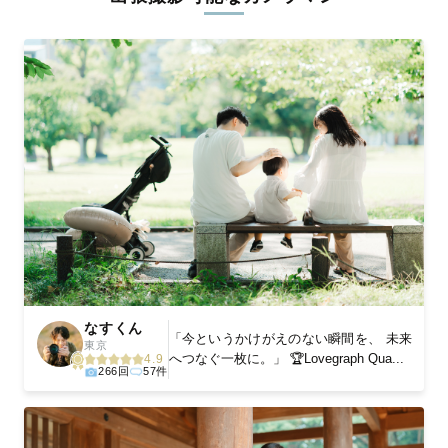
ィを身につけたプロのカメラマンが全国47都道府県に在籍してい
ます。創業10年のノウハウを活かし、思い出に残る素敵な撮影体
験をお届けします。
丁寧なレタッチで思い出を美しく仕上げます
撮影後は、独自の編集技術で写真の明るさや色合いを丁寧に調
整。自然な雰囲気を残しつつも、おしゃれで洗練された仕上がり
に。きっと「こんな写真を撮ってほしかった！」と思える一枚に
出会えます。まずは、ラブグラフの
撮影事例
をご覧ください。
なすくん
「今というかけがえのない瞬間を、 未来
東京
へつなぐ一枚に。」 🏆Lovegraph Qua...
4.9
266回
57件