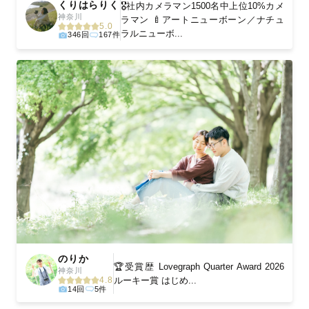
くりはらりく
🎖️社内カメラマン1500名中上位10%カメ
神奈川
ラマン 🍼アートニューボーン／ナチュ
5.0
ラルニューボ...
346回
167件
のりか
🏆受賞歴 Lovegraph Quarter Award 2026
神奈川
ルーキー賞 はじめ...
4.8
14回
5件