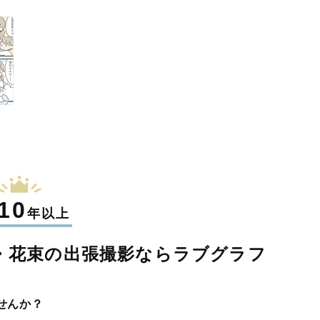
10
年以上
・花束の
出張撮影なら
ラブグラフ
せんか？