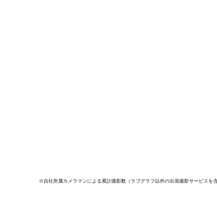
※自社所属カメラマンによる累計撮影数（ラブグラフ以外の出張撮影サービスを