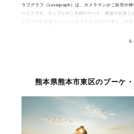
ラブグラフ（Lovegraph）は、カメラマンがご自宅
ービスです。カップルやご夫婦のデート、家族や友達と
七五三やお宮参りといったお子さまの記念行事も、自然
くなるような写真に仕上げます。
も
全国一律の安心料金でプロ品質をお届け
料金は全国どこでも一律。わかりやすく安心の価格設定
ピタリティを身につけたプロのカメラマンが全国47都道
残る素敵な撮影体験をお届けします。
熊本県熊本市東区のブーケ
丁寧なレタッチで思い出を美しく仕上げます
撮影後は、独自の編集技術で写真の明るさや色合いを丁
上がりに。きっと「こんな写真を撮ってほしかった！」
覧ください。