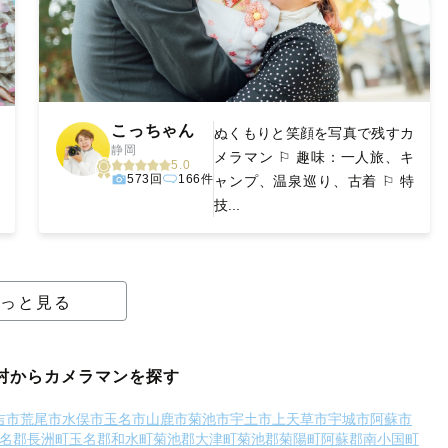
こっちゃん
ぬくもりと笑顔を写真で残すカ
静岡
メラマン ⚐ 趣味：一人旅、キ
5.0
573回
166件
ャンプ、温泉巡り、古着 ⚐ 特
技...
っと見る
村からカメラマンを探す
吉市
荒尾市
水俣市
玉名市
山鹿市
菊池市
宇土市
上天草市
宇城市
阿蘇市
名郡長洲町
玉名郡和水町
菊池郡大津町
菊池郡菊陽町
阿蘇郡南小国町