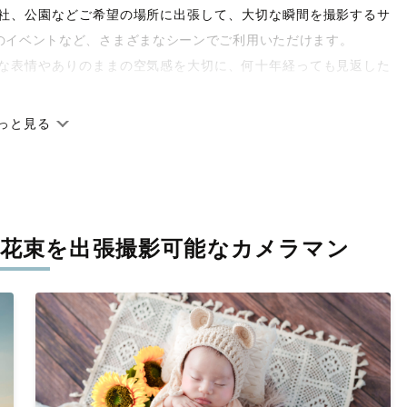
や神社、公園などご希望の場所に出張して、大切な瞬間を撮影するサ
のイベントなど、さまざまなシーンでご利用いただけます。
な表情やありのままの空気感を大切に、何十年経っても見返した
っと見る
です。オリジナルの研修と厳正な審査に合格し、撮影技術やホス
府県に在籍しています。創業10年のノウハウを活かし、思い出に
・花束を
出張撮影可能なカメラマン
寧に調整。自然な雰囲気を残しつつも、おしゃれで洗練された仕
と思える一枚に出会えます。まずは、ラブグラフの
撮影事例
をご