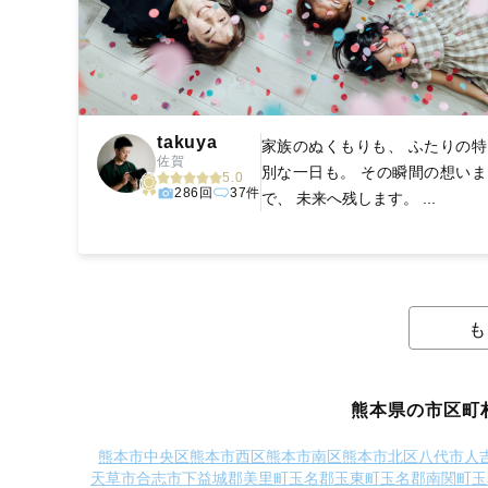
takuya
家族のぬくもりも、 ふたりの特
佐賀
別な一日も。 その瞬間の想いま
5.0
286回
37件
で、 未来へ残します。 ...
も
熊本県の市区町
熊本市中央区
熊本市西区
熊本市南区
熊本市北区
八代市
人
天草市
合志市
下益城郡美里町
玉名郡玉東町
玉名郡南関町
玉