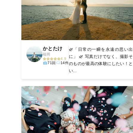
かとたけ
🌿「日常の一瞬を永遠の思い出
福岡
に」 🌿 写真だけでなく、撮影そ
4.9
71回
14件
のものが最高の体験にしたい！と
い...