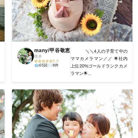
many/甲谷敬恵
＼＼4人の子育て中の
熊本
ママカメラマン／／ 🌟社内
5.0
65回
8件
上位20%ゴールドランクカメ
ラマン🌟...