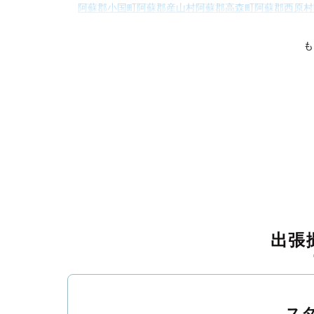
阿蘇郡小国町
阿蘇郡産山村
阿蘇郡高森町
阿蘇郡西原村
上益城郡甲佐町
上益城郡山都町
八代郡氷川町
葦北郡芦北町
球磨郡相良村
球磨郡五木村
球磨郡山江
も
出張
ス