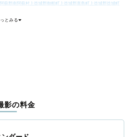
阿蘇郡南阿蘇村
上益城郡御船町
上益城郡嘉島町
上益城郡益城町
葦北郡津奈木町
球磨郡錦町
球磨郡多良木町
球磨郡湯前町
球磨郡水上村
村
球磨郡球磨村
球磨郡あさぎり町
天草郡苓北町
っとみる
撮影の料金
タンダード