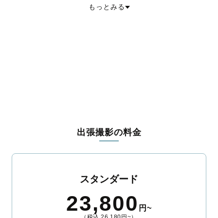
もっとみる
阿蘇郡西原村
阿蘇郡南阿蘇村
上益城郡御船町
上益城郡嘉島町
上益城郡益城町
上益城郡甲佐町
上益城郡山都町
八代郡氷川町
葦北郡芦北町
葦北郡津奈木町
球磨郡錦町
球磨郡多良木町
球磨郡湯前町
球磨郡水上村
球磨郡相良村
球磨郡五木村
球磨郡山江村
球磨郡球磨村
球磨郡あさぎり町
天草郡苓北町
出張撮影の料金
スタンダード
23,800
円~
（税込 26,180円~）