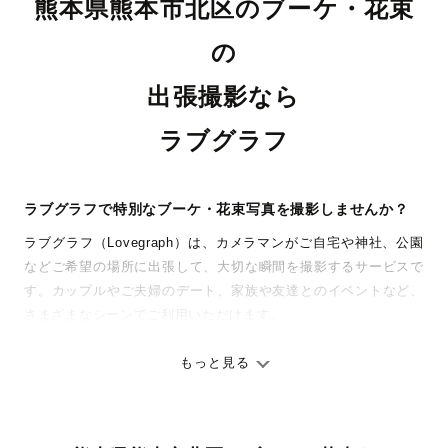
熊本県熊本市北区のブーケ・花束
の
出張撮影なら
ラブグラフ
ラブグラフで特別なブーケ・花束写真を撮影しませんか？
ラブグラフ（Lovegraph）は、カメラマンがご自宅や神社、公園
などご希望の場所に出張して、大切な瞬間を撮影するサービスで
す。カップルやご夫婦のデート、家族や友達とのイベントなど、
さまざまなシーンでご利用いただけます。
七五三やお宮参りといったお子さまの記念行事も、自然な表情や
ありのままの空気感を大切に、何十年経っても見返したくなるよ
もっと見る
うな写真に仕上げます。
全国一律の安心料金でプロ品質をお届け