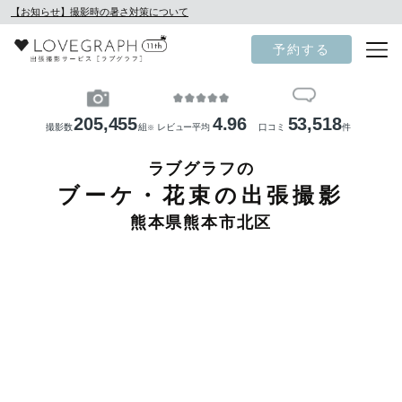
【お知らせ】撮影時の暑さ対策について
予約する
205,455
4.96
53,518
撮影数
組
レビュー平均
口コミ
件
※
ラブグラフの
ブーケ・花束の出張撮影
熊本県熊本市北区