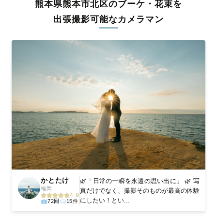
熊本県熊本市北区のブーケ・花束を
料金は全国どこでも一律。わかりやすく安心の価格設定です。オ
リジナルの研修と厳正な審査に合格し、撮影技術やホスピタリテ
出張撮影可能なカメラマン
ィを身につけたプロのカメラマンが全国47都道府県に在籍してい
ます。創業10年のノウハウを活かし、思い出に残る素敵な撮影体
験をお届けします。
丁寧なレタッチで思い出を美しく仕上げます
撮影後は、独自の編集技術で写真の明るさや色合いを丁寧に調
整。自然な雰囲気を残しつつも、おしゃれで洗練された仕上がり
に。きっと「こんな写真を撮ってほしかった！」と思える一枚に
出会えます。まずは、ラブグラフの
撮影事例
をご覧ください。
かとたけ
🌿「日常の一瞬を永遠の思い出に」 🌿 写
福岡
真だけでなく、撮影そのものが最高の体験
4.9
にしたい！とい...
72回
15件