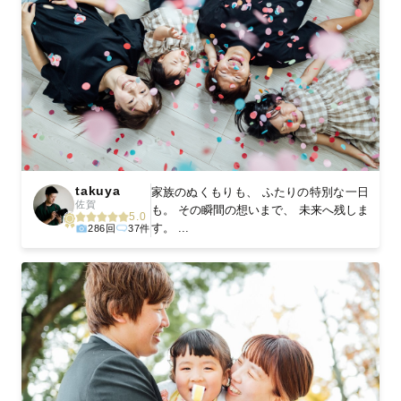
takuya
家族のぬくもりも、 ふたりの特別な一日
佐賀
も。 その瞬間の想いまで、 未来へ残しま
5.0
す。 ...
286回
37件