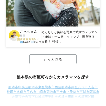
こっちゃん
ぬくもりと笑顔を写真で残すカメラマン
静岡
⚐ 趣味：一人旅、キャンプ、温泉巡り、
5.0
古着 ⚐ 特技...
573回
166件
もっと見る
熊本県の市区町村からカメラマンを探す
熊本市中央区
熊本市東区
熊本市西区
熊本市南区
八代市
人吉市
荒尾市
水俣市
玉名市
山鹿市
菊池市
宇土市
上天草市
宇城市
阿蘇市
天草市
合志市
下益城郡美里町
玉名郡玉東町
玉名郡南関町
玉名郡長洲町
玉名郡和水町
菊池郡大津町
菊池郡菊陽町
阿蘇郡南小国町
阿蘇郡小国町
阿蘇郡産山村
阿蘇郡高森町