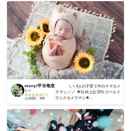
many/甲谷敬恵
＼＼4人の子育て中のママカメ
熊本
ラマン／／ 🌟社内上位20%ゴールド
5.0
ランクカメラマン🌟...
66回
8件