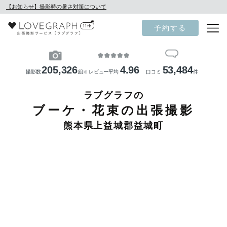
【お知らせ】撮影時の暑さ対策について
予約する
205,326
4.96
53,484
撮影数
組
レビュー平均
口コミ
件
※
ラブグラフの
ブーケ・花束の出張撮影
熊本県上益城郡益城町