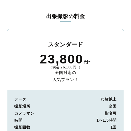
料金は全国どこでも一律。わかりやすく安心の価格設定です。オ
リジナルの研修と厳正な審査に合格し、撮影技術やホスピタリテ
出張撮影の料金
ィを身につけたプロのカメラマンが全国47都道府県に在籍してい
ます。創業10年のノウハウを活かし、思い出に残る素敵な撮影体
験をお届けします。
丁寧なレタッチで思い出を美しく仕上げます
スタンダード
撮影後は、独自の編集技術で写真の明るさや色合いを丁寧に調
23,800
整。自然な雰囲気を残しつつも、おしゃれで洗練された仕上がり
円~
に。きっと「こんな写真を撮ってほしかった！」と思える一枚に
（税込 26,180円~）
出会えます。まずは、ラブグラフの
撮影事例
をご覧ください。
全国対応の
人気プラン！
データ
75枚以上
撮影場所
全国
カメラマン
指名可
時間
1〜1.5時間
撮影回数
1回