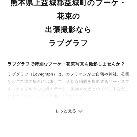
熊本県上益城郡益城町のブーケ・
花束の
出張撮影なら
ラブグラフ
ラブグラフで特別なブーケ・花束写真を撮影しませんか？
ラブグラフ（Lovegraph）は、カメラマンがご自宅や神社、公園
などご希望の場所に出張して、大切な瞬間を撮影するサービスで
す。カップルやご夫婦のデート、家族や友達とのイベントなど、
さまざまなシーンでご利用いただけます。
七五三やお宮参りといったお子さまの記念行事も、自然な表情や
ありのままの空気感を大切に、何十年経っても見返したくなるよ
もっと見る
うな写真に仕上げます。
全国一律の安心料金でプロ品質をお届け