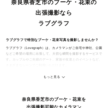
奈良県香芝市のブーケ・花束の
出張撮影なら
ラブグラフ
ラブグラフで特別なブーケ・花束写真を撮影しませんか？
ラブグラフ（Lovegraph）は、カメラマンがご自宅や神社、公園
などご希望の場所に出張して、大切な瞬間を撮影するサービスで
す。カップルやご夫婦のデート、家族や友達とのイベントなど、
さまざまなシーンでご利用いただけます。
七五三やお宮参りといったお子さまの記念行事も、自然な表情や
ありのままの空気感を大切に、何十年経っても見返したくなるよ
もっと見る
うな写真に仕上げます。
全国一律の安心料金でプロ品質をお届け
奈良県香芝市のブーケ・花束を
料金は全国どこでも一律。わかりやすく安心の価格設定です。オ
リジナルの研修と厳正な審査に合格し、撮影技術やホスピタリテ
出張撮影可能なカメラマン