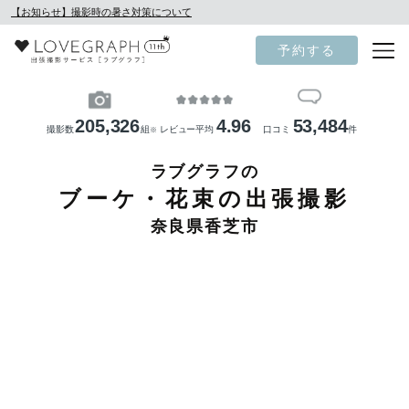
【お知らせ】撮影時の暑さ対策について
予約する
205,326
4.96
53,484
撮影数
組
レビュー平均
口コミ
件
※
ラブグラフの
ブーケ・花束の出張撮影
奈良県香芝市