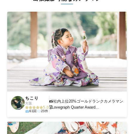
ィを身につけたプロのカメラマンが全国47都道府県に在籍してい
ます。創業10年のノウハウを活かし、思い出に残る素敵な撮影体
験をお届けします。
丁寧なレタッチで思い出を美しく仕上げます
撮影後は、独自の編集技術で写真の明るさや色合いを丁寧に調
整。自然な雰囲気を残しつつも、おしゃれで洗練された仕上がり
に。きっと「こんな写真を撮ってほしかった！」と思える一枚に
出会えます。まずは、ラブグラフの
撮影事例
をご覧ください。
ちこり
📸社内上位20%ゴールドランクカメラマン
大阪
🎖️Lovegraph Quarter Award...
5.0
61回
23件