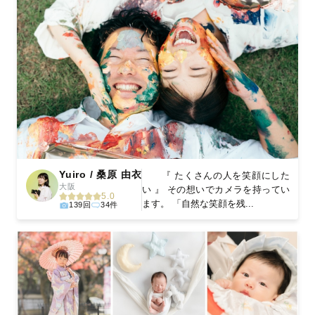
Yuiro / 桑原 由衣
『 たくさんの人を笑顔にした
大阪
い 』 その想いでカメラを持ってい
5.0
ます。 「自然な笑顔を残...
139回
34件