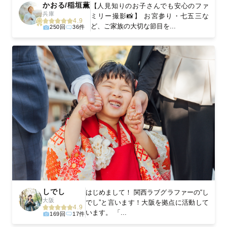
かおる/稲垣薫
【人見知りのお子さんでも安心のファ
兵庫
ミリー撮影📸】 お宮参り・七五三な
4.9
ど、ご家族の大切な節目を...
250回
36件
しでし
はじめまして！ 関西ラブグラファーの“し
大阪
でし”と言います！大阪を拠点に活動して
4.9
います。 「...
169回
17件