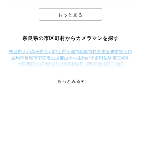
もっと見る
奈良県の市区町村からカメラマンを探す
奈良市
大和高田市
大和郡山市
天理市
橿原市
桜井市
五條市
御所市
生駒市
葛城市
宇陀市
山辺郡山添村
生駒郡平群町
生駒郡三郷町
生駒郡斑鳩町
生駒郡安堵町
磯城郡川西町
磯城郡三宅町
磯城郡田原本町
宇陀郡曽爾村
宇陀郡御杖村
高市郡高取町
高市郡明日香村
北葛城郡上牧町
北葛城郡王寺町
北葛城郡広陵町
もっとみる
北葛城郡河合町
吉野郡吉野町
吉野郡大淀町
吉野郡下市町
吉野郡黒滝村
吉野郡天川村
吉野郡野迫川村
吉野郡十津川村
吉野郡下北山村
吉野郡上北山村
吉野郡川上村
吉野郡東吉野村