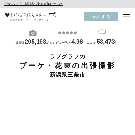
【お知らせ】撮影時の暑さ対策について
予約する
205,193
4.96
53,473
撮影数
組
レビュー平均
口コミ
件
※
ラブグラフの
ブーケ・花束の出張撮影
新潟県三条市