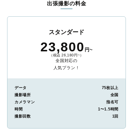
出張撮影の料金
ィを身につけたプロのカメラマンが全国47都道府県に在籍してい
ます。創業10年のノウハウを活かし、思い出に残る素敵な撮影体
験をお届けします。
丁寧なレタッチで思い出を美しく仕上げます
スタンダード
撮影後は、独自の編集技術で写真の明るさや色合いを丁寧に調
23,800
整。自然な雰囲気を残しつつも、おしゃれで洗練された仕上がり
円~
に。きっと「こんな写真を撮ってほしかった！」と思える一枚に
（税込 26,180円~）
出会えます。まずは、ラブグラフの
撮影事例
をご覧ください。
全国対応の
人気プラン！
データ
75枚以上
撮影場所
全国
カメラマン
指名可
時間
1〜1.5時間
撮影回数
1回