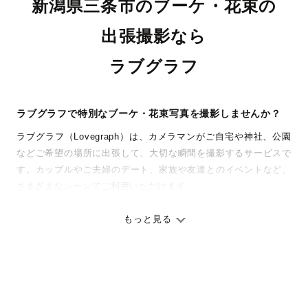
新潟県三条市のブーケ・花束の
出張撮影なら
ラブグラフ
ラブグラフで特別なブーケ・花束写真を撮影しませんか？
ラブグラフ（Lovegraph）は、カメラマンがご自宅や神社、公園
などご希望の場所に出張して、大切な瞬間を撮影するサービスで
す。カップルやご夫婦のデート、家族や友達とのイベントなど、
さまざまなシーンでご利用いただけます。
七五三やお宮参りといったお子さまの記念行事も、自然な表情や
ありのままの空気感を大切に、何十年経っても見返したくなるよ
もっと見る
うな写真に仕上げます。
全国一律の安心料金でプロ品質をお届け
料金は全国どこでも一律。わかりやすく安心の価格設定です。オ
リジナルの研修と厳正な審査に合格し、撮影技術やホスピタリテ