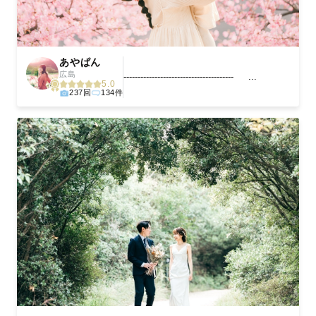
あやぱん
広島
--------------------------------------- ...
5.0
237回
134件