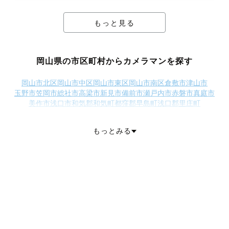
もっと見る
岡山県の市区町村からカメラマンを探す
岡山市北区
岡山市中区
岡山市東区
岡山市南区
倉敷市
津山市
玉野市
笠岡市
総社市
高梁市
新見市
備前市
瀬戸内市
赤磐市
真庭市
美作市
浅口市
和気郡和気町
都窪郡早島町
浅口郡里庄町
小田郡矢掛町
真庭郡新庄村
苫田郡鏡野町
勝田郡勝央町
勝田郡奈義町
英田郡西粟倉村
久米郡久米南町
久米郡美咲町
もっとみる
加賀郡吉備中央町