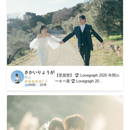
さかいりょうが
【受賞歴】 🏆 Lovegraph 2025 年間ル
岡山
ーキー賞 🏆 Lovegraph 20...
5.0
86回
15件