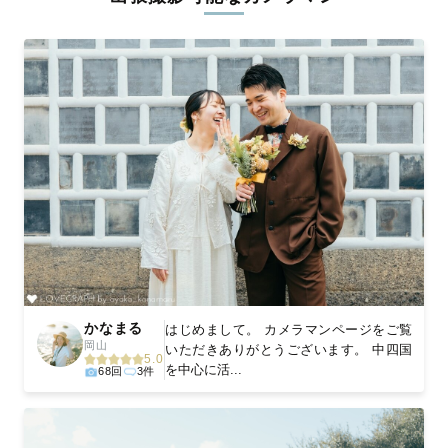
ィを身につけたプロのカメラマンが全国47都道府県に在籍してい
ます。創業10年のノウハウを活かし、思い出に残る素敵な撮影体
験をお届けします。
丁寧なレタッチで思い出を美しく仕上げます
撮影後は、独自の編集技術で写真の明るさや色合いを丁寧に調
整。自然な雰囲気を残しつつも、おしゃれで洗練された仕上がり
に。きっと「こんな写真を撮ってほしかった！」と思える一枚に
出会えます。まずは、ラブグラフの
撮影事例
をご覧ください。
かなまる
はじめまして。 カメラマンページをご覧
岡山
いただきありがとうございます。 中四国
5.0
を中心に活...
68回
3件