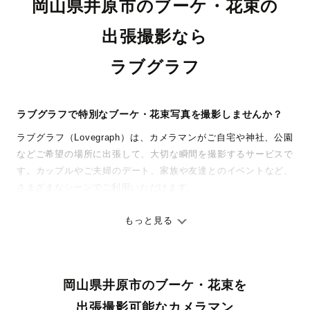
岡山県井原市のブーケ・花束の
出張撮影なら
ラブグラフ
ラブグラフで特別なブーケ・花束写真を撮影しませんか？
ラブグラフ（Lovegraph）は、カメラマンがご自宅や神社、公園
などご希望の場所に出張して、大切な瞬間を撮影するサービスで
す。カップルやご夫婦のデート、家族や友達とのイベントなど、
さまざまなシーンでご利用いただけます。
七五三やお宮参りといったお子さまの記念行事も、自然な表情や
ありのままの空気感を大切に、何十年経っても見返したくなるよ
もっと見る
うな写真に仕上げます。
全国一律の安心料金でプロ品質をお届け
岡山県井原市のブーケ・花束を
料金は全国どこでも一律。わかりやすく安心の価格設定です。オ
リジナルの研修と厳正な審査に合格し、撮影技術やホスピタリテ
出張撮影可能なカメラマン