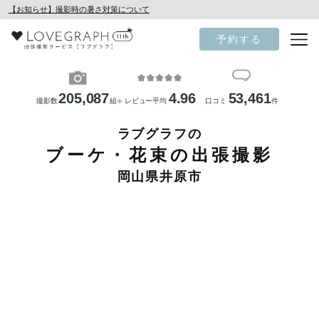
【お知らせ】撮影時の暑さ対策について
予約する
205,087
4.96
53,461
撮影数
組
レビュー平均
口コミ
件
※
ラブグラフの
ブーケ・花束の出張撮影
岡山県井原市