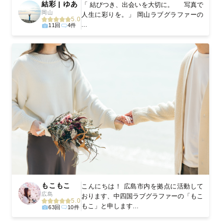
結彩 | ゆあ
「 結びつき、出会いを大切に。 写真で
岡山
人生に彩りを。」 岡山ラブグラファーの
5.0
...
11回
4件
もこもこ
こんにちは！ 広島市内を拠点に活動して
広島
おります、中四国ラブグラファーの「もこ
5.0
もこ」と申します...
63回
10件