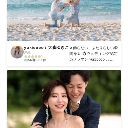
yukicoco / 大森ゆきこ
🌷飾らない、ふたりらしい瞬
沖縄
間を🌷 💍ウェディング認定
5.0
カメラマン ʏᴜᴋɪᴄᴏᴄᴏ ◡̈ ...
56回
11件