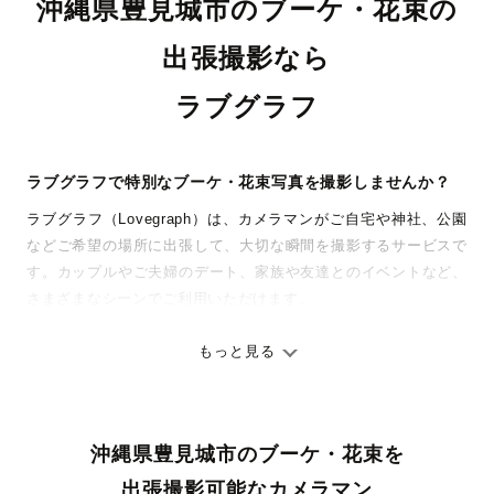
沖縄県豊見城市のブーケ・花束の
出張撮影なら
ラブグラフ
ラブグラフで特別なブーケ・花束写真を撮影しませんか？
ラブグラフ（Lovegraph）は、カメラマンがご自宅や神社、公園
などご希望の場所に出張して、大切な瞬間を撮影するサービスで
す。カップルやご夫婦のデート、家族や友達とのイベントなど、
さまざまなシーンでご利用いただけます。
七五三やお宮参りといったお子さまの記念行事も、自然な表情や
ありのままの空気感を大切に、何十年経っても見返したくなるよ
もっと見る
うな写真に仕上げます。
全国一律の安心料金でプロ品質をお届け
沖縄県豊見城市のブーケ・花束を
料金は全国どこでも一律。わかりやすく安心の価格設定です。オ
リジナルの研修と厳正な審査に合格し、撮影技術やホスピタリテ
出張撮影可能なカメラマン