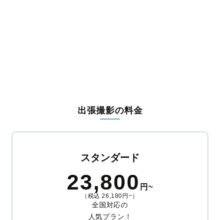
島尻郡伊平屋村
島尻郡伊是名村
島尻郡久米島町
島尻郡八重瀬町
宮古郡多良間村
八重山郡竹富町
八重山郡与那国町
出張撮影の料金
スタンダード
23,800
円~
（税込 26,180円~）
全国対応の
人気プラン！