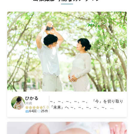
ィを身につけたプロのカメラマンが全国47都道府県に在籍してい
ます。創業10年のノウハウを活かし、思い出に残る素敵な撮影体
験をお届けします。
丁寧なレタッチで思い出を美しく仕上げます
撮影後は、独自の編集技術で写真の明るさや色合いを丁寧に調
整。自然な雰囲気を残しつつも、おしゃれで洗練された仕上がり
に。きっと「こんな写真を撮ってほしかった！」と思える一枚に
出会えます。まずは、ラブグラフの
撮影事例
をご覧ください。
ひかる
～。～。～。～。～。 『今』を切り取り
沖縄
『未来』へ ～。～。～。～。～。 ...
5.0
64回
25件