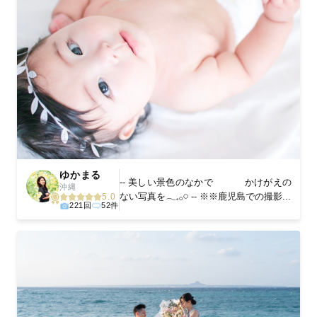
ゆかまる
-- 美しい景色のなかで かけがえの
沖縄
ない写真を𓂃𓈒𓂂𓏸 -- ※※鹿児島での撮影...
5.0
221回
52件