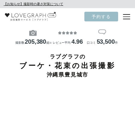
【お知らせ】撮影時の暑さ対策について
予約する
205,380
4.96
53,500
撮影数
組
レビュー平均
口コミ
件
※
ラブグラフの
ブーケ・花束の出張撮影
沖縄県豊見城市