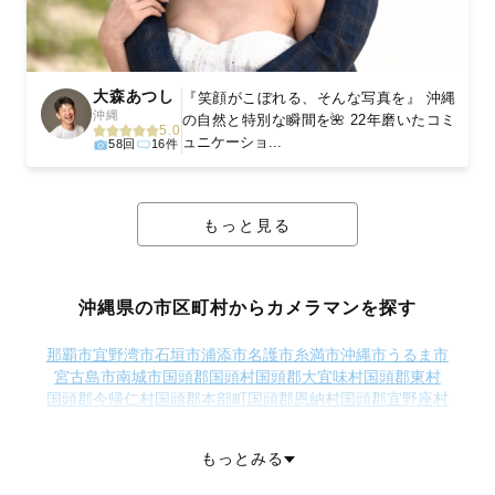
大森あつし
『笑顔がこぼれる、そんな写真を』 沖縄
沖縄
の自然と特別な瞬間を🌺 22年磨いたコミ
5.0
ュニケーショ...
58回
16件
もっと見る
沖縄県の市区町村からカメラマンを探す
那覇市
宜野湾市
石垣市
浦添市
名護市
糸満市
沖縄市
うるま市
宮古島市
南城市
国頭郡国頭村
国頭郡大宜味村
国頭郡東村
国頭郡今帰仁村
国頭郡本部町
国頭郡恩納村
国頭郡宜野座村
国頭郡金武町
国頭郡伊江村
中頭郡読谷村
中頭郡嘉手納町
中頭郡北谷町
中頭郡北中城村
中頭郡中城村
中頭郡西原町
もっとみる
島尻郡与那原町
島尻郡南風原町
島尻郡渡嘉敷村
島尻郡座間味村
島尻郡粟国村
島尻郡渡名喜村
島尻郡南大東村
島尻郡北大東村