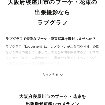
大阪府寝屋川市のブーケ・花束の
出張撮影なら
ラブグラフ
ラブグラフで特別なブーケ・花束写真を撮影しませんか？
ラブグラフ（Lovegraph）は、カメラマンがご自宅や神社、公園
などご希望の場所に出張して、大切な瞬間を撮影するサービスで
す。カップルやご夫婦のデート、家族や友達とのイベントなど、
さまざまなシーンでご利用いただけます。
七五三やお宮参りといったお子さまの記念行事も、自然な表情や
ありのままの空気感を大切に、何十年経っても見返したくなるよ
もっと見る
うな写真に仕上げます。
全国一律の安心料金でプロ品質をお届け
大阪府寝屋川市のブーケ・花束を
料金は全国どこでも一律。わかりやすく安心の価格設定です。オ
リジナルの研修と厳正な審査に合格し、撮影技術やホスピタリテ
出張撮影可能なカメラマン