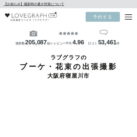
【お知らせ】撮影時の暑さ対策について
予約する
205,087
4.96
53,461
撮影数
組
レビュー平均
口コミ
件
※
ラブグラフの
ブーケ・花束の出張撮影
大阪府寝屋川市