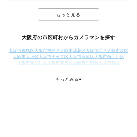
もっと見る
大阪府の市区町村からカメラマンを探す
大阪市都島区
大阪市福島区
大阪市此花区
大阪市西区
大阪市港区
大阪市大正区
大阪市天王寺区
大阪市浪速区
大阪市西淀川区
大阪市東淀川区
大阪市東成区
大阪市生野区
大阪市旭区
大阪市城東区
大阪市阿倍野区
大阪市住吉区
大阪市東住吉区
大阪市西成区
大阪市淀川区
大阪市鶴見区
大阪市住之江区
もっとみる
大阪市平野区
大阪市北区
大阪市中央区
堺市堺区
堺市中区
堺市東区
堺市西区
堺市南区
堺市北区
堺市美原区
岸和田市
豊中市
池田市
吹田市
泉大津市
高槻市
貝塚市
守口市
枚方市
茨木市
八尾市
泉佐野市
富田林市
河内長野市
松原市
大東市
和泉市
箕面市
柏原市
羽曳野市
門真市
摂津市
高石市
藤井寺市
東大阪市
泉南市
四條畷市
交野市
大阪狭山市
阪南市
三島郡島本町
豊能郡豊能町
豊能郡能勢町
泉北郡忠岡町
泉南郡熊取町
泉南郡田尻町
泉南郡岬町
南河内郡太子町
南河内郡河南町
南河内郡千早赤阪村