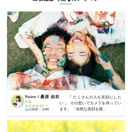
ィを身につけたプロのカメラマンが全国47都道府県に在籍してい
ます。創業10年のノウハウを活かし、思い出に残る素敵な撮影体
験をお届けします。
丁寧なレタッチで思い出を美しく仕上げます
撮影後は、独自の編集技術で写真の明るさや色合いを丁寧に調
整。自然な雰囲気を残しつつも、おしゃれで洗練された仕上がり
に。きっと「こんな写真を撮ってほしかった！」と思える一枚に
出会えます。まずは、ラブグラフの
撮影事例
をご覧ください。
Yuiro / 桑原 由衣
『 たくさんの人を笑顔にした
大阪
い 』 その想いでカメラを持ってい
5.0
ます。 「自然な笑顔を残...
139回
34件