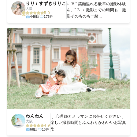
りり / すずきりりこ
⋆. 𐙚 ˚ 笑顔溢れる最幸の撮影体験
大阪
を。˚ 𐙚 .⋆ 撮影までの時間も、撮
5.0
影そのものも一緒...
446回
175件
わんわん
˗ˏˋ 心理師カメラマンにお任せください ˎˊ˗
大阪
楽しい撮影時間とふんわりかわいいお写真
4.9
を...
68回
16件