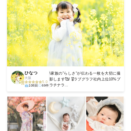
ひなつ
\家族の”らしさ”が伝わる一枚を大切に撮
大阪
影します🥰/ 🎖️ラブグラフ社内上位10%プ
5.0
ラチナラ...
108回
69件