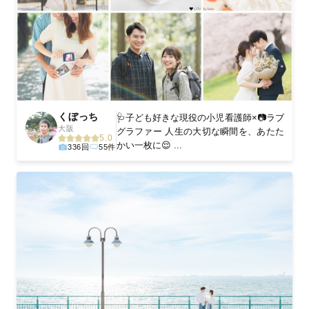
くぼっち
🩺子ども好きな現役の小児看護師×📷ラブ
大阪
グラファー 人生の大切な瞬間を、あたた
5.0
かい一枚に😌 ...
336回
55件