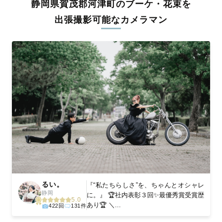
静岡県賀茂郡河津町のブーケ・花束を
料金は全国どこでも一律。わかりやすく安心の価格設定です。オ
リジナルの研修と厳正な審査に合格し、撮影技術やホスピタリテ
出張撮影可能なカメラマン
ィを身につけたプロのカメラマンが全国47都道府県に在籍してい
ます。創業10年のノウハウを活かし、思い出に残る素敵な撮影体
験をお届けします。
丁寧なレタッチで思い出を美しく仕上げます
撮影後は、独自の編集技術で写真の明るさや色合いを丁寧に調
整。自然な雰囲気を残しつつも、おしゃれで洗練された仕上がり
に。きっと「こんな写真を撮ってほしかった！」と思える一枚に
出会えます。まずは、ラブグラフの
撮影事例
をご覧ください。
るい。
『“私たちらしさ”を、ちゃんとオシャレ
静岡
に。』 🏆社内表彰３回✨最優秀賞受賞歴
5.0
あり🏆 ＼...
422回
131件