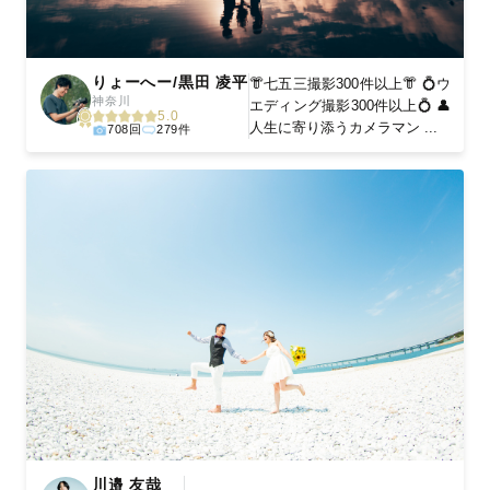
りょーへー/黒田 凌平
👘七五三撮影300件以上👘 💍ウ
神奈川
エディング撮影300件以上💍 👤
5.0
人生に寄り添うカメラマン ...
708回
279件
川邉 友哉