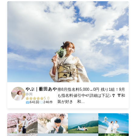
やぶ｜薮田あや
🉐8月指名料5,000→0円 残り1組！9月
静岡
も指名料値引中🍉詳細は下記↓🎐 👘和
5.0
装が好き 和...
641回
246件