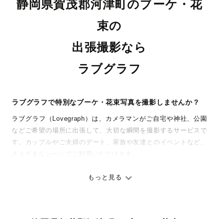
静岡県賀茂郡河津町のブーケ・花
束の
出張撮影なら
ラブグラフ
ラブグラフで特別なブーケ・花束写真を撮影しませんか？
ラブグラフ（Lovegraph）は、カメラマンがご自宅や神社、公園
などご希望の場所に出張して、大切な瞬間を撮影するサービスで
す。カップルやご夫婦のデート、家族や友達とのイベントなど、
さまざまなシーンでご利用いただけます。
七五三やお宮参りといったお子さまの記念行事も、自然な表情や
ありのままの空気感を大切に、何十年経っても見返したくなるよ
もっと見る
うな写真に仕上げます。
全国一律の安心料金でプロ品質をお届け