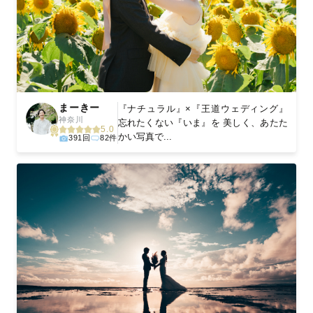
まーきー
『ナチュラル』×『王道ウェディング』
神奈川
忘れたくない『いま』を 美しく、あたた
5.0
かい写真で...
391回
82件