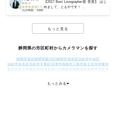
【2017 Best Lovegrapher賞 受賞】 はじ
神奈川
めまして、ともやです！ ...
4.9
249回
59件
もっと見る
静岡県の市区町村からカメラマンを探す
静岡市葵区
静岡市駿河区
静岡市清水区
浜松市中央区
浜松市浜名区
浜松市天竜区
沼津市
熱海市
三島市
富士宮市
伊東市
島田市
富士市
磐田市
焼津市
掛川市
藤枝市
御殿場市
袋井市
下田市
裾野市
湖西市
伊豆市
御前崎市
菊川市
伊豆の国市
牧之原市
賀茂郡東伊豆町
賀茂郡南伊豆町
賀茂郡松崎町
賀茂郡西伊豆町
もっとみる
田方郡函南町
駿東郡清水町
駿東郡長泉町
駿東郡小山町
榛原郡吉田町
榛原郡川根本町
周智郡森町