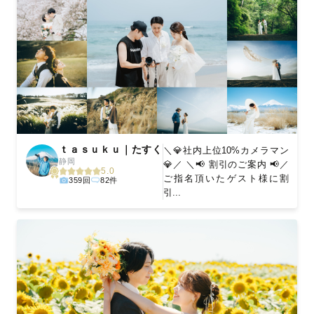
ｔａｓｕｋｕ｜たすく
＼💎社内上位10%カメラマン
静岡
💎／ ＼📢 割引のご案内 📢／
5.0
ご指名頂いたゲスト様に割
359回
82件
引...