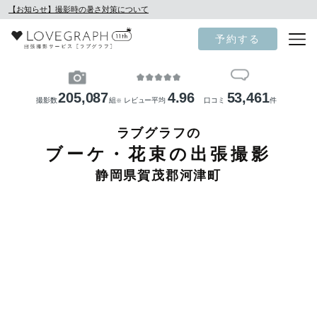
【お知らせ】撮影時の暑さ対策について
予約する
205,087
4.96
53,461
撮影数
組
レビュー平均
口コミ
件
※
ラブグラフの
ブーケ・花束の出張撮影
静岡県賀茂郡河津町