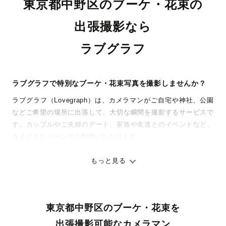
東京都中野区のブーケ・花束の
出張撮影なら
ラブグラフ
ラブグラフで特別なブーケ・花束写真を撮影しませんか？
ラブグラフ（Lovegraph）は、カメラマンがご自宅や神社、公園
などご希望の場所に出張して、大切な瞬間を撮影するサービスで
す。カップルやご夫婦のデート、家族や友達とのイベントなど、
さまざまなシーンでご利用いただけます。
七五三やお宮参りといったお子さまの記念行事も、自然な表情や
ありのままの空気感を大切に、何十年経っても見返したくなるよ
もっと見る
うな写真に仕上げます。
全国一律の安心料金でプロ品質をお届け
東京都中野区のブーケ・花束を
料金は全国どこでも一律。わかりやすく安心の価格設定です。オ
リジナルの研修と厳正な審査に合格し、撮影技術やホスピタリテ
出張撮影可能なカメラマン