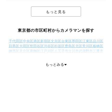
もっと見る
東京都の市区町村からカメラマンを探す
千代田区
中央区
港区
新宿区
文京区
台東区
墨田区
江東区
品川区
目黒区
大田区
世田谷区
渋谷区
杉並区
豊島区
北区
荒川区
板橋区
練馬区
足立区
葛飾区
江戸川区
八王子市
立川市
武蔵野市
三鷹市
青梅市
府中市
昭島市
調布市
町田市
小金井市
小平市
日野市
東村山市
国分寺市
国立市
福生市
狛江市
東大和市
清瀬市
もっとみる
東久留米市
武蔵村山市
多摩市
稲城市
羽村市
あきる野市
西東京市
西多摩郡瑞穂町
西多摩郡日の出町
西多摩郡檜原村
西多摩郡奥多摩町
大島町
利島村
新島村
神津島村
三宅島三宅村
御蔵島村
八丈島八丈町
青ヶ島村
小笠原村