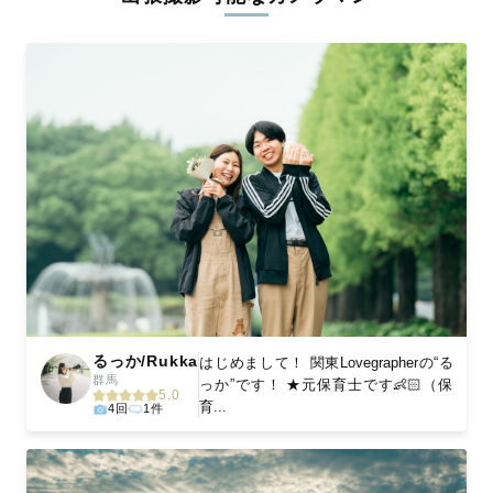
ィを身につけたプロのカメラマンが全国47都道府県に在籍してい
ます。創業10年のノウハウを活かし、思い出に残る素敵な撮影体
験をお届けします。
丁寧なレタッチで思い出を美しく仕上げます
撮影後は、独自の編集技術で写真の明るさや色合いを丁寧に調
整。自然な雰囲気を残しつつも、おしゃれで洗練された仕上がり
に。きっと「こんな写真を撮ってほしかった！」と思える一枚に
出会えます。まずは、ラブグラフの
撮影事例
をご覧ください。
るっか/Rukka
はじめまして！ 関東Lovegrapherの“る
群馬
っか”です！ ★元保育士です👶🏻（保
5.0
育...
4回
1件