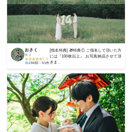
おさく
[指名特典] 🎁特典① ご指名して頂いた方
東京
には『100枚以上』 お写真納品させて頂
5.0
きま...
154回
51件