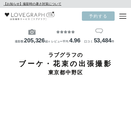
【お知らせ】撮影時の暑さ対策について
予約する
205,326
4.96
53,484
撮影数
組
レビュー平均
口コミ
件
※
ラブグラフの
ブーケ・花束の出張撮影
東京都中野区