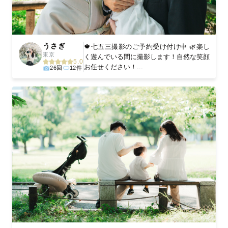
うさぎ
🍁七五三撮影のご予約受け付け中 🌿楽し
東京
く遊んでいる間に撮影します！自然な笑顔
5.0
お任せください！...
26回
12件