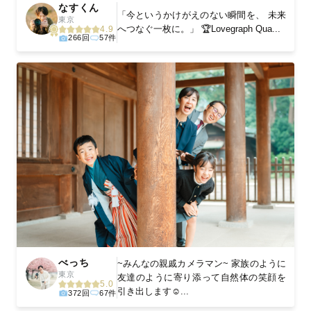
なすくん
「今というかけがえのない瞬間を、 未来
東京
へつなぐ一枚に。」 🏆Lovegraph Qua...
4.9
266回
57件
べっち
~みんなの親戚カメラマン~ 家族のように
東京
友達のように寄り添って自然体の笑顔を
5.0
引き出します☺️...
372回
67件