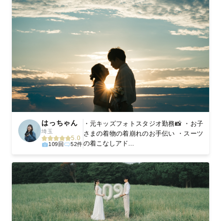
はっちゃん
・元キッズフォトスタジオ勤務📸 ・お子
埼玉
さまの着物の着崩れのお手伝い ・スーツ
5.0
の着こなしアド...
109回
52件