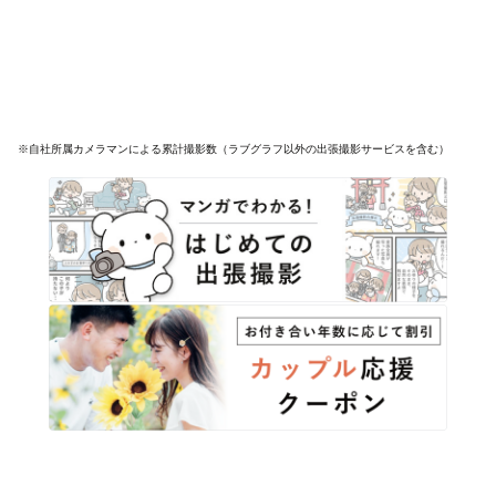
※自社所属カメラマンによる累計撮影数（ラブグラフ以外の出張撮影サービスを含む）