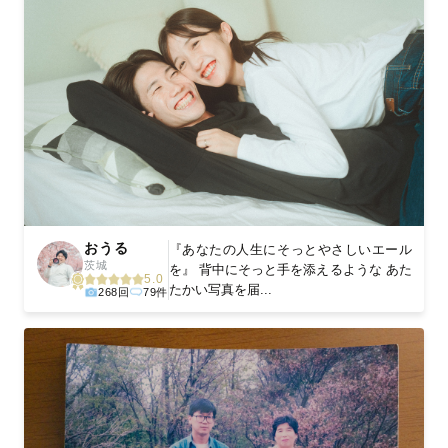
おうる
『あなたの人生にそっとやさしいエール
茨城
を』 背中にそっと手を添えるような あた
5.0
たかい写真を届...
268回
79件