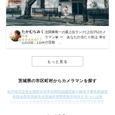
たかむらみく
北関東唯一の最上位ランク(上位1%)カメ
茨城
ラマン💎 ー あなたの当たり前は 幸せ
5.0
の宝箱 ...
612回
110件
もっと見る
茨城県の市区町村からカメラマンを探す
水戸市
日立市
土浦市
古河市
石岡市
結城市
龍ケ崎市
下妻市
常総市
常陸太田市
高萩市
北茨城市
笠間市
取手市
牛久市
つくば市
ひたちなか市
鹿嶋市
潮来市
守谷市
常陸大宮市
那珂市
筑西市
坂東市
稲敷市
かすみがうら市
桜川市
神栖市
行方市
鉾田市
つくばみらい市
小美玉市
東茨城郡茨城町
東茨城郡大洗町