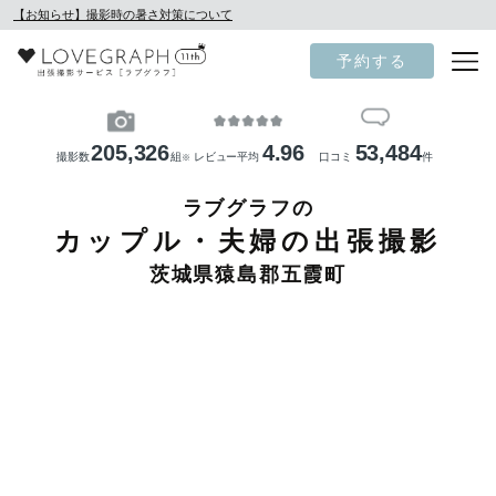
【お知らせ】撮影時の暑さ対策について
予約する
205,326
4.96
53,484
撮影数
組
レビュー平均
口コミ
件
※
ラブグラフの
カップル・夫婦の出張撮影
茨城県猿島郡五霞町