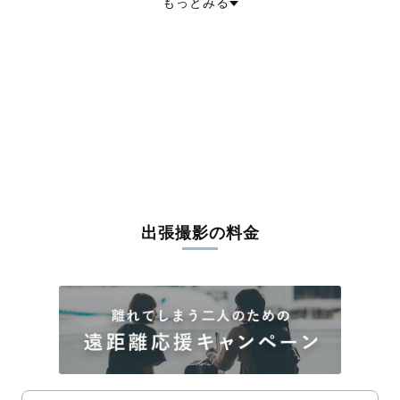
もっとみる
東茨城郡城里町
那珂郡東海村
久慈郡大子町
稲敷郡美浦村
稲敷郡阿見町
稲敷郡河内町
結城郡八千代町
猿島郡境町
北相馬郡利根町
出張撮影の料金