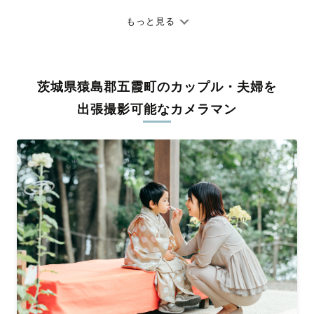
七五三やお宮参りといったお子さまの記念行事も、自然な表情や
ありのままの空気感を大切に、何十年経っても見返したくなるよ
もっと見る
うな写真に仕上げます。
全国一律の安心料金でプロ品質をお届け
茨城県猿島郡五霞町のカップル・夫婦を
料金は全国どこでも一律。わかりやすく安心の価格設定です。オ
リジナルの研修と厳正な審査に合格し、撮影技術やホスピタリテ
出張撮影可能なカメラマン
ィを身につけたプロのカメラマンが全国47都道府県に在籍してい
ます。創業10年のノウハウを活かし、思い出に残る素敵な撮影体
験をお届けします。
丁寧なレタッチで思い出を美しく仕上げます
撮影後は、独自の編集技術で写真の明るさや色合いを丁寧に調
整。自然な雰囲気を残しつつも、おしゃれで洗練された仕上がり
に。きっと「こんな写真を撮ってほしかった！」と思える一枚に
出会えます。まずは、ラブグラフの
撮影事例
をご覧ください。