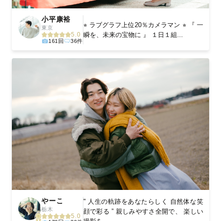
小平康裕
⭐︎ ラブグラフ上位20％カメラマン ⭐︎ 『 一
東京
瞬を、未来の宝物に 』 １日１組...
5.0
161回
36件
やーこ
" 人生の軌跡をあなたらしく 自然体な笑
栃木
顔で彩る ” 親しみやすさ全開で、 楽しい
5.0