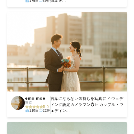
撮影を...
179回
39件
emoimoe
言葉にならない気持ちを写真に ⚪︎ウェデ
東京
ィング認定カメラマン💍✨ カップル・ウ
5.0
ェディン...
110回
22件