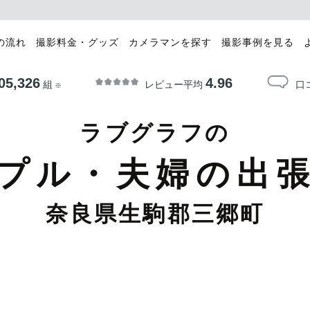
の流れ
撮影料金・グッズ
カメラマンを探す
撮影事例を見る
05,326
4.96
レビュー平均
口
組
※
ラブグラフの
プル・夫婦の出
奈良県生駒郡三郷町