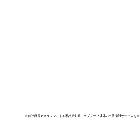
※自社所属カメラマンによる累計撮影数（ラブグラフ以外の出張撮影サービスを