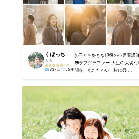
くぼっち
🩺子ども好きな現役の小児看護師
大阪
📷ラブグラファー 人生の大切な
5.0
337回
55件
間を、あたたかい一枚に😌 ...