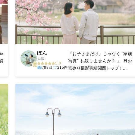
ぽん
×
『お子さまだけ、じゃなく ”家族
大阪
瞬
写真” も残しませんか？ 』 ⛩お
5.0
788回
215件
宮参り撮影実績関西トップ！...