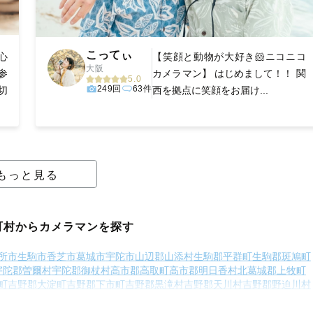
こってぃ
心
【笑顔と動物が大好き🐹ニコニコ
大阪
参
カメラマン】 はじめまして！！ 関
5.0
249回
63件
切
西を拠点に笑顔をお届け...
もっと見る
町村からカメラマンを探す
所市
生駒市
香芝市
葛城市
宇陀市
山辺郡山添村
生駒郡平群町
生駒郡斑鳩町
宇陀郡曽爾村
宇陀郡御杖村
高市郡高取町
高市郡明日香村
北葛城郡上牧町
町
吉野郡大淀町
吉野郡下市町
吉野郡黒滝村
吉野郡天川村
吉野郡野迫川村
吉野郡上北山村
吉野郡川上村
吉野郡東吉野村