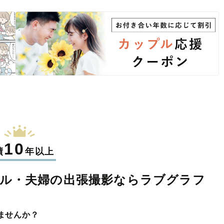
10
績
年以上
ル・夫婦の
出張撮影なら
ラブグラフ
ませんか？