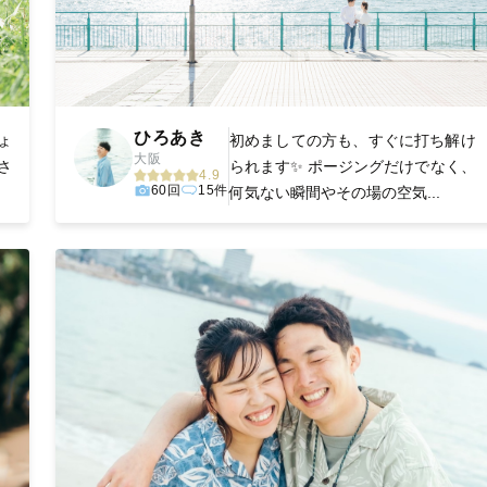
ひろあき
ょ
初めましての方も、すぐに打ち解け
大阪
さ
られます✨ ポージングだけでなく、
4.9
60回
15件
何気ない瞬間やその場の空気...