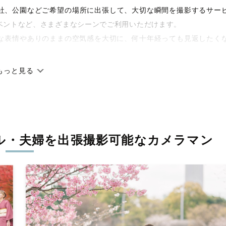
や神社、公園などご希望の場所に出張して、大切な瞬間を撮影するサー
ベントなど、さまざまなシーンでご利用いただけます。
な表情やありのままの空気感を大切に、何十年経っても見返したく
もっと見る
です。オリジナルの研修と厳正な審査に合格し、撮影技術やホスピ
に在籍しています。創業10年のノウハウを活かし、思い出に残る素
ル・夫婦を
出張撮影可能なカメラマン
寧に調整。自然な雰囲気を残しつつも、おしゃれで洗練された仕上
える一枚に出会えます。まずは、ラブグラフの
撮影事例
をご覧くだ