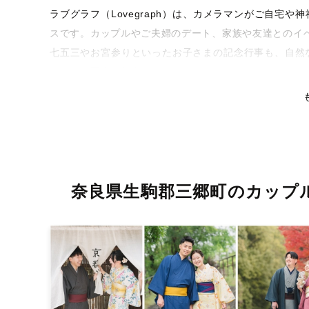
ラブグラフ（Lovegraph）は、カメラマンがご自宅
スです。カップルやご夫婦のデート、家族や友達とのイ
七五三やお宮参りといったお子さまの記念行事も、自然
るような写真に仕上げます。
全国一律の安心料金でプロ品質をお届け
料金は全国どこでも一律。わかりやすく安心の価格設定
リティを身につけたプロのカメラマンが全国47都道府県
な撮影体験をお届けします。
奈良県生駒郡三郷町のカップ
丁寧なレタッチで思い出を美しく仕上げます
撮影後は、独自の編集技術で写真の明るさや色合いを丁
りに。きっと「こんな写真を撮ってほしかった！」と思
い。