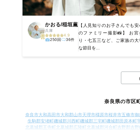
かおる/稲垣薫
【人見知りのお子さんでも安
兵庫
のファミリー撮影📸】 お宮
4.9
250回
36件
り・七五三など、ご家族の大
な節目を...
奈良県の市区
奈良市
大和高田市
大和郡山市
天理市
橿原市
桜井市
五條市
御
生駒郡安堵町
磯城郡川西町
磯城郡三宅町
磯城郡田原本町
北葛城郡王寺町
北葛城郡広陵町
北葛城郡河合町
吉野郡吉野
吉野郡十津川村
吉野郡下北山村