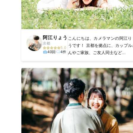
阿江りょう
こんにちは、カメラマンの阿江り
京都
うです！ 京都を拠点に、カップル
5.0
40回
4件
んやご家族、ご友人同士など...