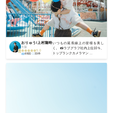
おりゅう/上村隆時
いつもの延長線上の皆様を美し
大阪
く。 📸ラブグラフ社内上位10％、
5.0
トップランクカメラマン ...
69回
33件