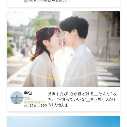
顔をお届け...
249回
63件
宇宙
見返すたび 心がほどける__そんな1枚
大阪
を。 “写真っていいな”__そう思う人がも
5.0
う1人増えま...
414回
56件