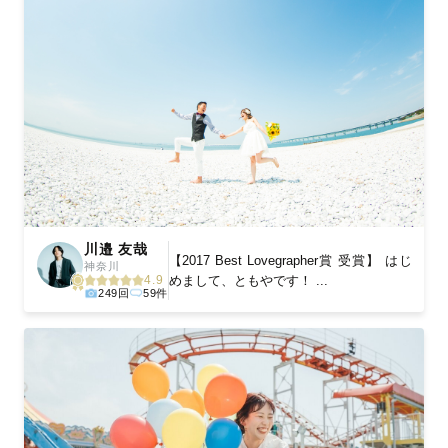
川邉 友哉
【2017 Best Lovegrapher賞 受賞】 はじ
神奈川
めまして、ともやです！ ...
4.9
249回
59件