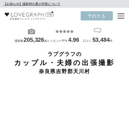
【お知らせ】撮影時の暑さ対策について
予約する
205,326
4.96
53,484
撮影数
組
レビュー平均
口コミ
件
※
ラブグラフの
カップル・夫婦の出張撮影
奈良県吉野郡天川村