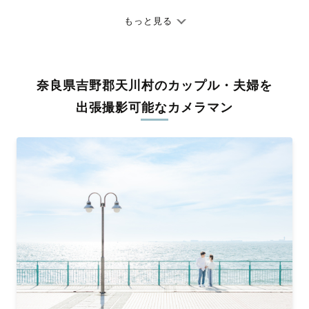
七五三やお宮参りといったお子さまの記念行事も、自然な表情や
ありのままの空気感を大切に、何十年経っても見返したくなるよ
もっと見る
うな写真に仕上げます。
全国一律の安心料金でプロ品質をお届け
奈良県吉野郡天川村のカップル・夫婦を
料金は全国どこでも一律。わかりやすく安心の価格設定です。オ
リジナルの研修と厳正な審査に合格し、撮影技術やホスピタリテ
出張撮影可能なカメラマン
ィを身につけたプロのカメラマンが全国47都道府県に在籍してい
ます。創業10年のノウハウを活かし、思い出に残る素敵な撮影体
験をお届けします。
丁寧なレタッチで思い出を美しく仕上げます
撮影後は、独自の編集技術で写真の明るさや色合いを丁寧に調
整。自然な雰囲気を残しつつも、おしゃれで洗練された仕上がり
に。きっと「こんな写真を撮ってほしかった！」と思える一枚に
出会えます。まずは、ラブグラフの
撮影事例
をご覧ください。