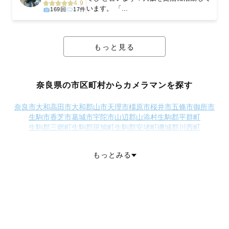
4.9
います。 「...
169回
17件
もっと見る
奈良県の市区町村からカメラマンを探す
奈良市
大和高田市
大和郡山市
天理市
橿原市
桜井市
五條市
御所市
生駒市
香芝市
葛城市
宇陀市
山辺郡山添村
生駒郡平群町
生駒郡三郷町
生駒郡斑鳩町
生駒郡安堵町
磯城郡川西町
磯城郡三宅町
磯城郡田原本町
宇陀郡曽爾村
宇陀郡御杖村
高市郡高取町
高市郡明日香村
北葛城郡上牧町
北葛城郡王寺町
もっとみる
北葛城郡広陵町
北葛城郡河合町
吉野郡吉野町
吉野郡大淀町
吉野郡下市町
吉野郡黒滝村
吉野郡野迫川村
吉野郡十津川村
吉野郡下北山村
吉野郡上北山村
吉野郡川上村
吉野郡東吉野村