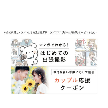
※自社所属カメラマンによる累計撮影数（ラブグラフ以外の出張撮影サービスを含む）