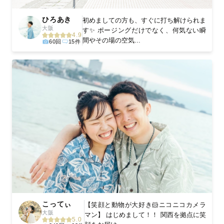
ひろあき
初めましての方も、すぐに打ち解けられま
大阪
す✨ ポージングだけでなく、何気ない瞬
4.9
間やその場の空気...
60回
15件
こってぃ
【笑顔と動物が大好き🐹ニコニコカメラ
大阪
マン】 はじめまして！！ 関西を拠点に笑
5.0