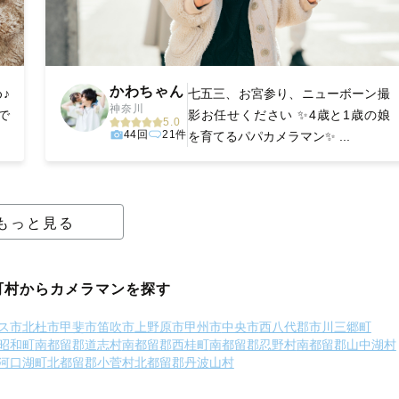
かわちゃん
♪
七五三、お宮参り、ニューボーン撮
神奈川
で
影お任せください ✨4歳と1歳の娘
5.0
44回
21件
を育てるパパカメラマン✨ ...
もっと見る
町村からカメラマンを探す
ス市
北杜市
甲斐市
笛吹市
上野原市
甲州市
中央市
西八代郡市川三郷町
昭和町
南都留郡道志村
南都留郡西桂町
南都留郡忍野村
南都留郡山中湖村
河口湖町
北都留郡小菅村
北都留郡丹波山村