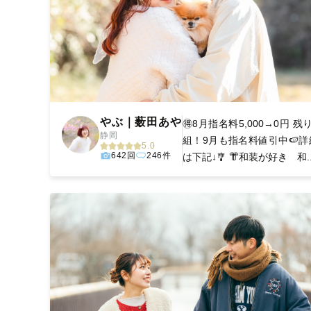
やぶ｜薮田あや
🉐8月指名料5,000→0円 残
静岡
組！9月も指名料値引中🍉詳
5.0
642回
246件
は下記↓🎐 👘和装が好き 和..