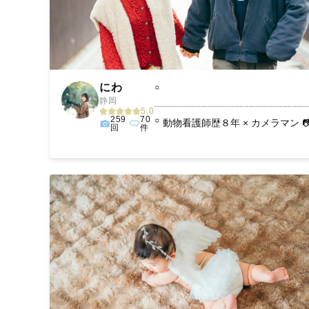
にわ
꙳
静岡
┈┈┈┈┈┈┈┈┈┈┈┈┈┈┈┈
5.0
259
70
꙳ 動物看護師歴８年 × カメラマン 📷🐶
回
件