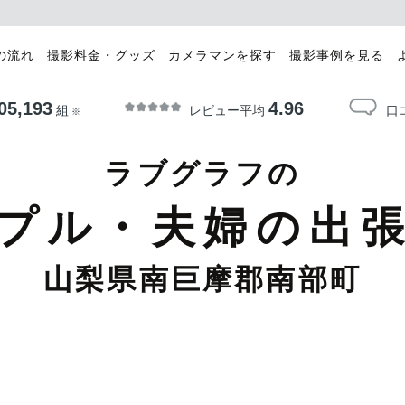
の流れ
撮影料金・グッズ
カメラマンを探す
撮影事例を見る
05,193
4.96
レビュー平均
口
組
※
ラブグラフの
プル・夫婦の出
山梨県南巨摩郡南部町