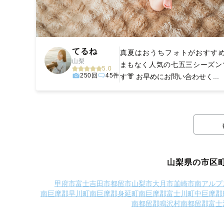
てるね
真夏はおうちフォトがおすすめ
山梨
まもなく人気の七五三シーズン
5.0
250回
45件
す👘 お早めにお問い合わせく...
山梨県の市区
甲府市
富士吉田市
都留市
山梨市
大月市
韮崎市
南アルプ
南巨摩郡早川町
南巨摩郡身延町
南巨摩郡富士川町
中巨摩郡
南都留郡鳴沢村
南都留郡富士