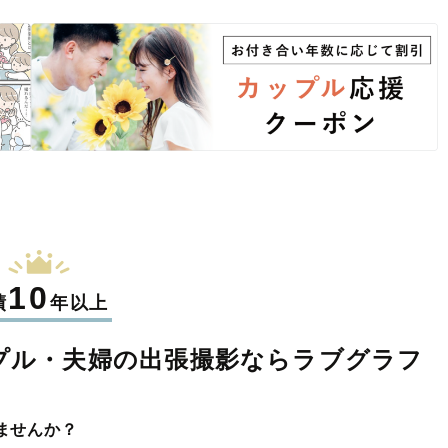
10
績
年以上
プル・夫婦の
出張撮影なら
ラブグラフ
ませんか？