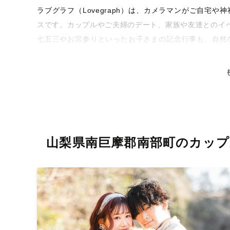
ラブグラフ（Lovegraph）は、カメラマンがご自宅
スです。カップルやご夫婦のデート、家族や友達とのイ
七五三やお宮参りといったお子さまの記念行事も、自然
るような写真に仕上げます。
全国一律の安心料金でプロ品質をお届け
料金は全国どこでも一律。わかりやすく安心の価格設定
リティを身につけたプロのカメラマンが全国47都道府県
な撮影体験をお届けします。
山梨県南巨摩郡南部町のカップ
丁寧なレタッチで思い出を美しく仕上げます
撮影後は、独自の編集技術で写真の明るさや色合いを丁
りに。きっと「こんな写真を撮ってほしかった！」と思
い。