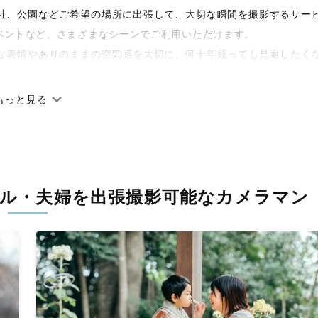
や神社、公園などご希望の場所に出張して、大切な瞬間を撮影するサー
ベントなど、さまざまなシーンでご利用いただけます。
な表情やありのままの空気感を大切に、何十年経っても見返したく
もっと見る
です。オリジナルの研修と厳正な審査に合格し、撮影技術やホスピ
に在籍しています。創業10年のノウハウを活かし、思い出に残る素
ル・夫婦を
出張撮影可能なカメラマン
寧に調整。自然な雰囲気を残しつつも、おしゃれで洗練された仕上
える一枚に出会えます。まずは、ラブグラフの
撮影事例
をご覧くだ