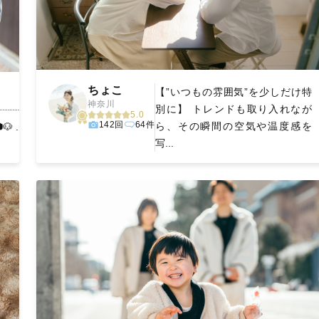
ちょこ
【”いつもの雰囲気”を少しだけ特
神奈川
別に】 トレンドも取り入れなが
┈┈┈┈
5.0
142回
64件
ら、その瞬間の空気や温度感を
 ...
写...