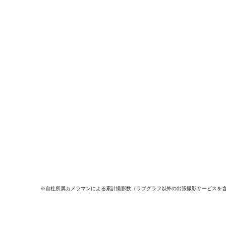
※自社所属カメラマンによる累計撮影数（ラブグラフ以外の出張撮影サービスを