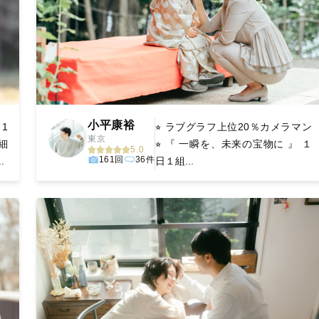
小平康裕
り1
⭐︎ ラブグラフ上位20％カメラマン
東京
細
⭐︎ 『 一瞬を、未来の宝物に 』 １
5.0
161回
36件
.
日１組...