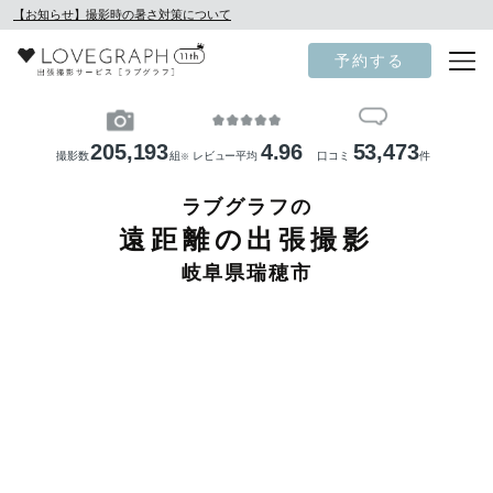
【お知らせ】撮影時の暑さ対策について
予約する
205,193
4.96
53,473
撮影数
組
レビュー平均
口コミ
件
※
ラブグラフの
遠距離の出張撮影
岐阜県瑞穂市