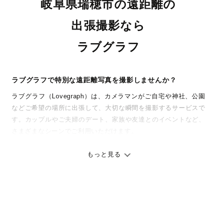
岐阜県瑞穂市の遠距離の
出張撮影なら
ラブグラフ
ラブグラフで特別な遠距離写真を撮影しませんか？
ラブグラフ（Lovegraph）は、カメラマンがご自宅や神社、公園
などご希望の場所に出張して、大切な瞬間を撮影するサービスで
す。カップルやご夫婦のデート、家族や友達とのイベントなど、
さまざまなシーンでご利用いただけます。
七五三やお宮参りといったお子さまの記念行事も、自然な表情や
ありのままの空気感を大切に、何十年経っても見返したくなるよ
もっと見る
うな写真に仕上げます。
全国一律の安心料金でプロ品質をお届け
料金は全国どこでも一律。わかりやすく安心の価格設定です。オ
リジナルの研修と厳正な審査に合格し、撮影技術やホスピタリテ