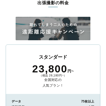
出張撮影の料金
ィを身につけたプロのカメラマンが全国47都道府県に在籍してい
ます。創業10年のノウハウを活かし、思い出に残る素敵な撮影体
験をお届けします。
丁寧なレタッチで思い出を美しく仕上げます
撮影後は、独自の編集技術で写真の明るさや色合いを丁寧に調
整。自然な雰囲気を残しつつも、おしゃれで洗練された仕上がり
に。きっと「こんな写真を撮ってほしかった！」と思える一枚に
出会えます。まずは、ラブグラフの
撮影事例
をご覧ください。
スタンダード
23,800
円~
（税込 26,180円~）
全国対応の
人気プラン！
データ
75枚以上