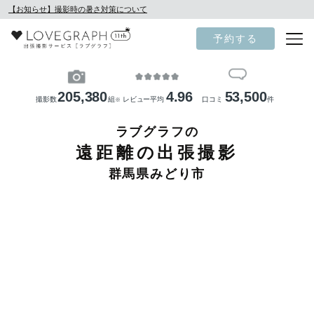
【お知らせ】撮影時の暑さ対策について
予約する
205,380
4.96
53,500
撮影数
組
レビュー平均
口コミ
件
※
ラブグラフの
遠距離の出張撮影
群馬県みどり市