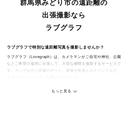
群馬県みどり市の遠距離の
出張撮影なら
ラブグラフ
ラブグラフで特別な遠距離写真を撮影しませんか？
ラブグラフ（Lovegraph）は、カメラマンがご自宅や神社、公園
などご希望の場所に出張して、大切な瞬間を撮影するサービスで
す。カップルやご夫婦のデート、家族や友達とのイベントなど、
さまざまなシーンでご利用いただけます。
七五三やお宮参りといったお子さまの記念行事も、自然な表情や
ありのままの空気感を大切に、何十年経っても見返したくなるよ
もっと見る
うな写真に仕上げます。
全国一律の安心料金でプロ品質をお届け
料金は全国どこでも一律。わかりやすく安心の価格設定です。オ
リジナルの研修と厳正な審査に合格し、撮影技術やホスピタリテ