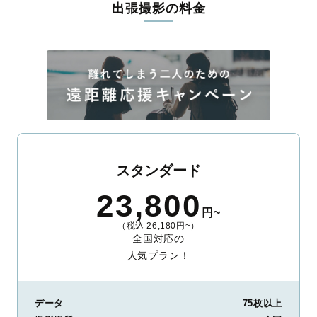
出張撮影の料金
ィを身につけたプロのカメラマンが全国47都道府県に在籍してい
ます。創業10年のノウハウを活かし、思い出に残る素敵な撮影体
験をお届けします。
丁寧なレタッチで思い出を美しく仕上げます
撮影後は、独自の編集技術で写真の明るさや色合いを丁寧に調
整。自然な雰囲気を残しつつも、おしゃれで洗練された仕上がり
に。きっと「こんな写真を撮ってほしかった！」と思える一枚に
出会えます。まずは、ラブグラフの
撮影事例
をご覧ください。
スタンダード
23,800
円~
（税込 26,180円~）
全国対応の
人気プラン！
データ
75枚以上