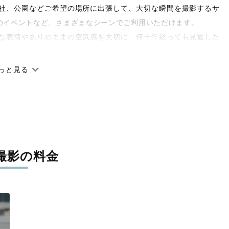
や神社、公園などご希望の場所に出張して、大切な瞬間を撮影するサ
のイベントなど、さまざまなシーンでご利用いただけます。
な表情やありのままの空気感を大切に、何十年経っても見返した
っと見る
です。オリジナルの研修と厳正な審査に合格し、撮影技術やホス
府県に在籍しています。創業10年のノウハウを活かし、思い出に
撮影の料金
寧に調整。自然な雰囲気を残しつつも、おしゃれで洗練された仕
と思える一枚に出会えます。まずは、ラブグラフの
撮影事例
をご