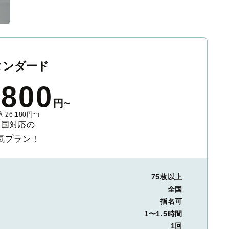
タンダード
,800
円~
 26,180円~）
全国対応の
気プラン！
75枚以上
全国
指名可
1〜1.5時間
1回