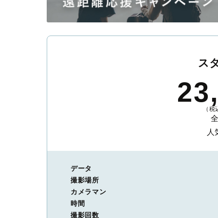
ス
23
（税込
人
データ
撮影場所
カメラマン
時間
撮影回数