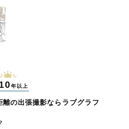
10
年以上
距離の
出張撮影なら
ラブグラフ
？