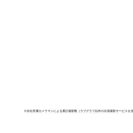
※自社所属カメラマンによる累計撮影数（ラブグラフ以外の出張撮影サービスを