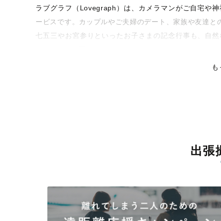
ラブグラフ（Lovegraph）は、カメラマンがご自宅
ービスです。カップルやご夫婦のデート、家族や友達と
七五三やお宮参りといったお子さまの記念行事も、自然
くなるような写真に仕上げます。
も
全国一律の安心料金でプロ品質をお届け
料金は全国どこでも一律。わかりやすく安心の価格設定
ピタリティを身につけたプロのカメラマンが全国47都道
残る素敵な撮影体験をお届けします。
丁寧なレタッチで思い出を美しく仕上げます
出張
撮影後は、独自の編集技術で写真の明るさや色合いを丁
上がりに。きっと「こんな写真を撮ってほしかった！」
覧ください。