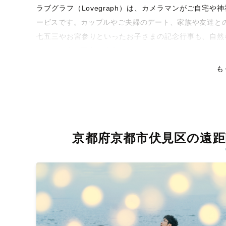
ラブグラフ（Lovegraph）は、カメラマンがご自宅
ービスです。カップルやご夫婦のデート、家族や友達と
七五三やお宮参りといったお子さまの記念行事も、自然
くなるような写真に仕上げます。
も
全国一律の安心料金でプロ品質をお届け
料金は全国どこでも一律。わかりやすく安心の価格設定
ピタリティを身につけたプロのカメラマンが全国47都道
残る素敵な撮影体験をお届けします。
京都府京都市伏見区の遠距
丁寧なレタッチで思い出を美しく仕上げます
撮影後は、独自の編集技術で写真の明るさや色合いを丁
上がりに。きっと「こんな写真を撮ってほしかった！」
覧ください。