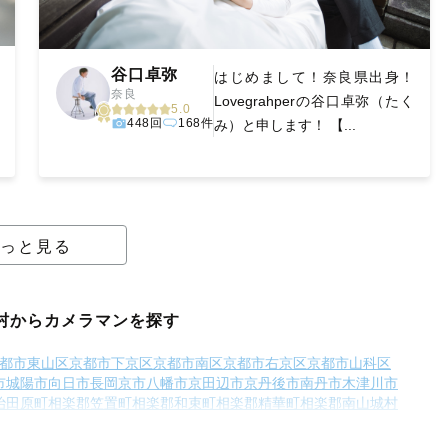
谷口卓弥
はじめまして！奈良県出身！
奈良
Lovegrahperの谷口卓弥（たく
5.0
448回
168件
み）と申します！ 【...
っと見る
村からカメラマンを探す
都市東山区
京都市下京区
京都市南区
京都市右京区
京都市山科区
市
城陽市
向日市
長岡京市
八幡市
京田辺市
京丹後市
南丹市
木津川市
治田原町
相楽郡笠置町
相楽郡和束町
相楽郡精華町
相楽郡南山城村
謝郡伊根町
与謝郡与謝野町