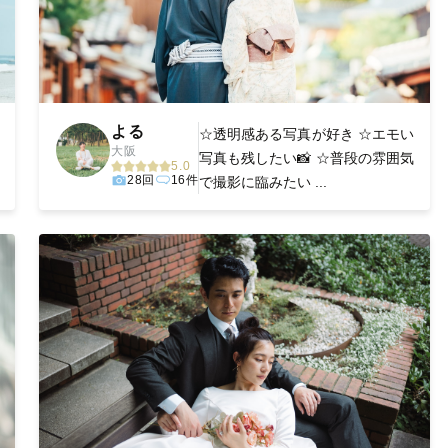
よる
☆透明感ある写真が好き ☆エモい
大阪
写真も残したい📸 ☆普段の雰囲気
5.0
28回
16件
で撮影に臨みたい ...