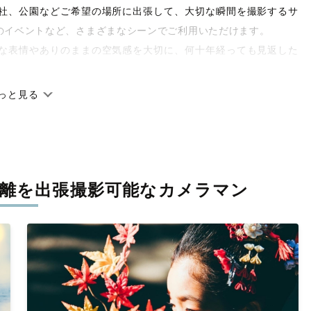
や神社、公園などご希望の場所に出張して、大切な瞬間を撮影するサ
のイベントなど、さまざまなシーンでご利用いただけます。
な表情やありのままの空気感を大切に、何十年経っても見返した
っと見る
です。オリジナルの研修と厳正な審査に合格し、撮影技術やホス
府県に在籍しています。創業10年のノウハウを活かし、思い出に
離を
出張撮影可能なカメラマン
寧に調整。自然な雰囲気を残しつつも、おしゃれで洗練された仕
と思える一枚に出会えます。まずは、ラブグラフの
撮影事例
をご