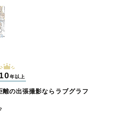
10
年以上
距離の
出張撮影なら
ラブグラフ
？