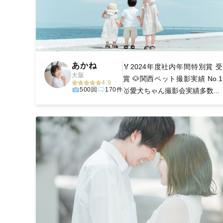
あかね
🏅2024年度社内年間特別賞 受
大阪
賞 🐶関西ペット撮影実績 No.1
4.9
500回
170件
🥇愛犬ちゃん撮影会実績多数...