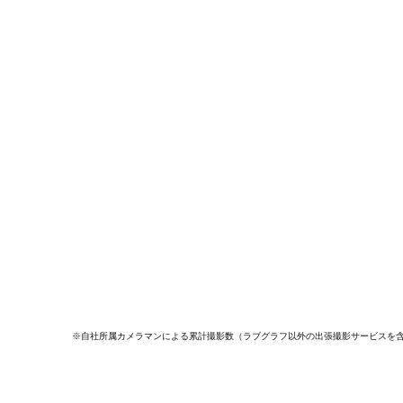
※自社所属カメラマンによる累計撮影数（ラブグラフ以外の出張撮影サービスを