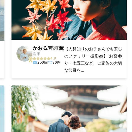
かおる/稲垣薫
【人見知りのお子さんでも安心
兵庫
のファミリー撮影📸】 お宮参
4.9
250回
36件
り・七五三など、ご家族の大切
な節目を...