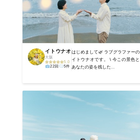
イトウナオ
はじめまして🌿 ラブグラファーの
大阪
イトウナオです。 \ 今この景色と
5.0
22回
5件
あなたの姿を残した...