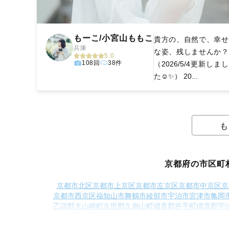
もーこ/小宮山ももこ
貴方の、自然で、幸せ
兵庫
な姿、残しませんか？
5.0
108回
38件
（2026/5/4更新しまし
た☺️✨） 20...
も
京都府の市区町
京都市北区
京都市上京区
京都市左京区
京都市中京区
京
京都市西京区
福知山市
舞鶴市
綾部市
宇治市
宮津市
亀岡
乙訓郡大山崎町
久世郡久御山町
綴喜郡井手町
綴喜郡宇
船井郡京丹波町
与