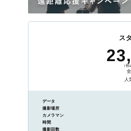
ス
23
（税込
人
データ
撮影場所
カメラマン
時間
撮影回数