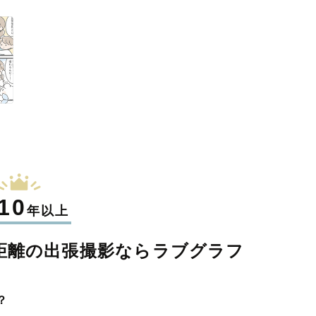
10
年以上
距離の
出張撮影なら
ラブグラフ
？