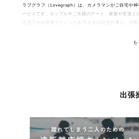
ラブグラフ（Lovegraph）は、カメラマンがご自宅
ービスです。カップルやご夫婦のデート、家族や友達と
七五三やお宮参りといったお子さまの記念行事も、自然
くなるような写真に仕上げます。
も
全国一律の安心料金でプロ品質をお届け
料金は全国どこでも一律。わかりやすく安心の価格設定
ピタリティを身につけたプロのカメラマンが全国47都道
残る素敵な撮影体験をお届けします。
丁寧なレタッチで思い出を美しく仕上げます
出張
撮影後は、独自の編集技術で写真の明るさや色合いを丁
上がりに。きっと「こんな写真を撮ってほしかった！」
覧ください。