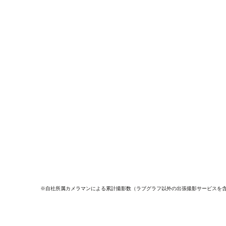
※自社所属カメラマンによる累計撮影数（ラブグラフ以外の出張撮影サービスを