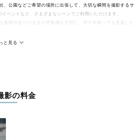
や神社、公園などご希望の場所に出張して、大切な瞬間を撮影するサ
のイベントなど、さまざまなシーンでご利用いただけます。
な表情やありのままの空気感を大切に、何十年経っても見返した
っと見る
です。オリジナルの研修と厳正な審査に合格し、撮影技術やホス
府県に在籍しています。創業10年のノウハウを活かし、思い出に
撮影の料金
寧に調整。自然な雰囲気を残しつつも、おしゃれで洗練された仕
と思える一枚に出会えます。まずは、ラブグラフの
撮影事例
をご