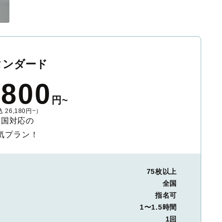
タンダード
,800
円~
 26,180円~）
全国対応の
気プラン！
75枚以上
全国
指名可
1〜1.5時間
1回