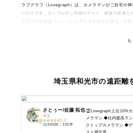
ラブグラフ（Lovegraph）は、カメラマンがご自宅
ービスです。カップルやご夫婦のデート、家族や友達と
七五三やお宮参りといったお子さまの記念行事も、自然
くなるような写真に仕上げます。
も
全国一律の安心料金でプロ品質をお届け
料金は全国どこでも一律。わかりやすく安心の価格設定
ピタリティを身につけたプロのカメラマンが全国47都道
残る素敵な撮影体験をお届けします。
埼玉県和光市の遠距離
丁寧なレタッチで思い出を美しく仕上げます
撮影後は、独自の編集技術で写真の明るさや色合いを丁
上がりに。きっと「こんな写真を撮ってほしかった！」
覧ください。
さとぅー/佐藤 拓也
🏆Lovegraph上位10%カ
埼玉
メラマン ◆社内最高ラン
5.0
343回
101件
クトップカメラマン ◆ゲ
スト満足度...