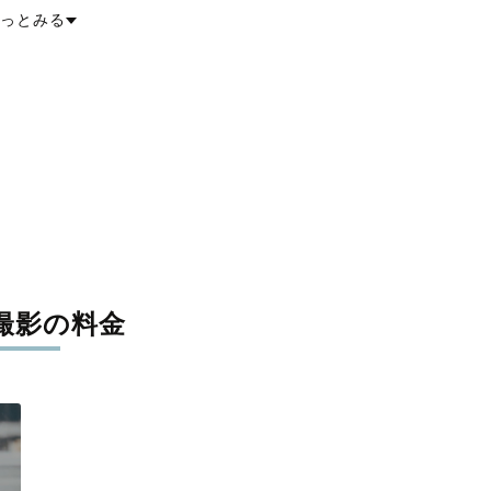
郡吉見町
比企郡鳩山町
比企郡ときがわ町
秩父郡横瀬町
秩父郡皆野町
っとみる
美里町
児玉郡神川町
児玉郡上里町
大里郡寄居町
南埼玉郡宮代町
戸町
北葛飾郡松伏町
撮影の料金