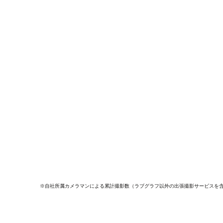
※自社所属カメラマンによる累計撮影数（ラブグラフ以外の出張撮影サービスを