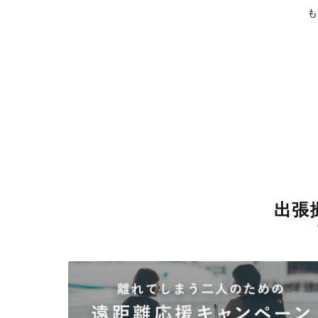
比企郡滑川町
比企郡嵐山町
比企郡小川町
比企郡川島町
比企
も
秩父郡長瀞町
秩父郡小鹿野町
秩父郡東秩父村
児玉郡
北葛飾郡杉
出張