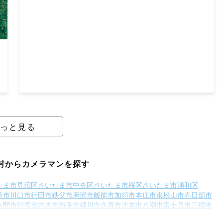
っと見る
村からカメラマンを探す
たま市見沼区
さいたま市中央区
さいたま市桜区
さいたま市浦和区
谷市
川口市
行田市
秩父市
所沢市
飯能市
加須市
本庄市
東松山市
春日部市
入間市
朝霞市
志木市
新座市
桶川市
久喜市
北本市
八潮市
富士見市
三郷市
白岡市
北足立郡伊奈町
入間郡三芳町
入間郡毛呂山町
入間郡越生町