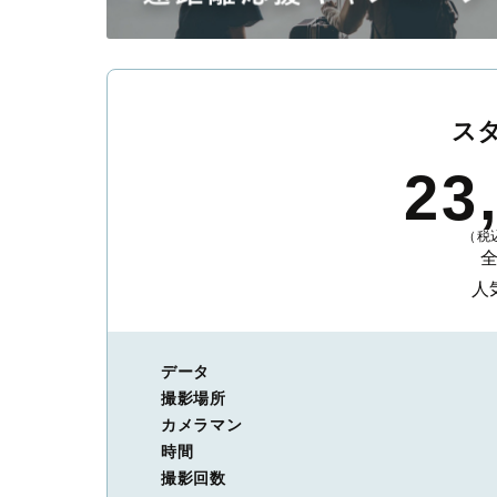
ス
23
（税込
人
データ
撮影場所
カメラマン
時間
撮影回数