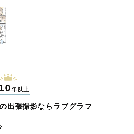
10
年以上
の
出張撮影なら
ラブグラフ
？