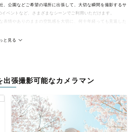
や神社、公園などご希望の場所に出張して、大切な瞬間を撮影するサ
のイベントなど、さまざまなシーンでご利用いただけます。
な表情やありのままの空気感を大切に、何十年経っても見返した
っと見る
です。オリジナルの研修と厳正な審査に合格し、撮影技術やホス
府県に在籍しています。創業10年のノウハウを活かし、思い出に
を
出張撮影可能なカメラマン
寧に調整。自然な雰囲気を残しつつも、おしゃれで洗練された仕
と思える一枚に出会えます。まずは、ラブグラフの
撮影事例
をご