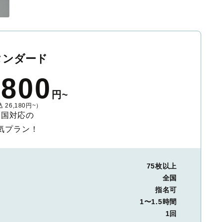
タンダード
,800
円~
 26,180円~）
全国対応の
気プラン！
75枚以上
全国
指名可
1〜1.5時間
1回