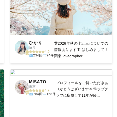
ひかり
👘2026年秋の七五三についての
埼玉
情報あります👘 はじめまして！
4.9
234回
94件
関東Lovegrapher...
MISATO
プロフィールをご覧いただきあ
東京
りがとうございます☺️ 🌺ラブグ
4.9
784回
168件
ラフに所属して11年が経...