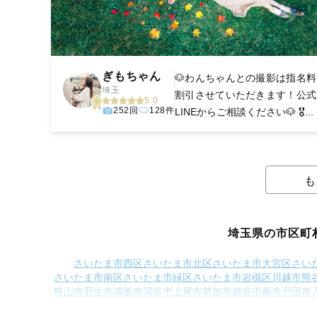
ぎもちゃん
🐶わんちゃんとの撮影は指名料
埼玉
割引させていただきます！公式
5.0
252回
128件
LINEからご相談ください🐶 🎖...
も
埼玉県の市区町
さいたま市西区
さいたま市北区
さいたま市大宮区
さい
さいたま市南区
さいたま市緑区
さいたま市岩槻区
川越市
熊
狭山市
羽生市
鴻巣市
深谷市
上尾市
草加市
越谷市
蕨市
戸田市
蓮田市
坂戸市
幸手市
鶴ヶ島市
日高市
吉川市
ふじみ野市