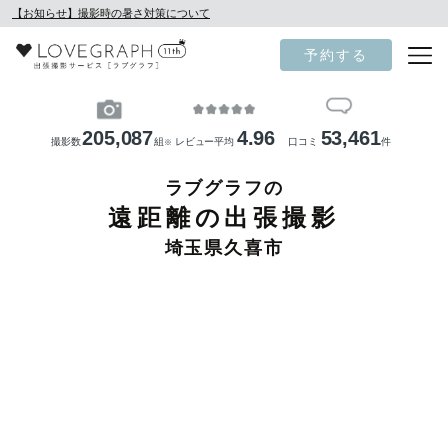
【お知らせ】撮影時の暑さ対策について
予約する
205,087
4.96
53,461
撮影数
組
レビュー平均
口コミ
件
※
ラブグラフの
遠距離の出張撮影
埼玉県久喜市