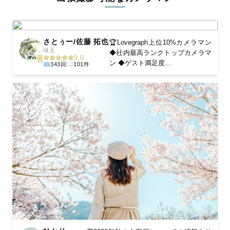
ィを身につけたプロのカメラマンが全国47都道府県に在籍してい
ます。創業10年のノウハウを活かし、思い出に残る素敵な撮影体
験をお届けします。
さとぅー/佐藤 拓也
🏆Lovegraph上位10%カメラマン
丁寧なレタッチで思い出を美しく仕上げます
埼玉
◆社内最高ランクトップカメラマ
5.0
ン ◆ゲスト満足度...
343回
101件
撮影後は、独自の編集技術で写真の明るさや色合いを丁寧に調
整。自然な雰囲気を残しつつも、おしゃれで洗練された仕上がり
に。きっと「こんな写真を撮ってほしかった！」と思える一枚に
出会えます。まずは、ラブグラフの
撮影事例
をご覧ください。