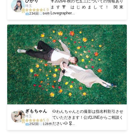
ひかり
👘2026年秋の七五三についての情報あり
埼玉
ます👘 はじめまして！ 関東
4.9
Lovegrapher...
234回
94件
ぎもちゃん
🐶わんちゃんとの撮影は指名料割引させ
埼玉
ていただきます！公式LINEからご相談く
5.0
ださい🐶 🎖...
252回
128件