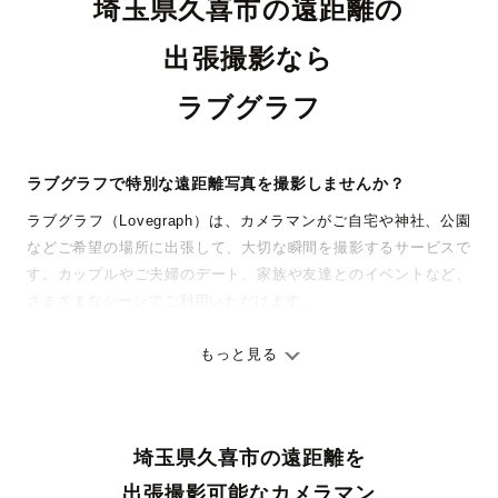
埼玉県久喜市の遠距離の
出張撮影なら
ラブグラフ
ラブグラフで特別な遠距離写真を撮影しませんか？
ラブグラフ（Lovegraph）は、カメラマンがご自宅や神社、公園
などご希望の場所に出張して、大切な瞬間を撮影するサービスで
す。カップルやご夫婦のデート、家族や友達とのイベントなど、
さまざまなシーンでご利用いただけます。
七五三やお宮参りといったお子さまの記念行事も、自然な表情や
ありのままの空気感を大切に、何十年経っても見返したくなるよ
もっと見る
うな写真に仕上げます。
全国一律の安心料金でプロ品質をお届け
埼玉県久喜市の遠距離を
料金は全国どこでも一律。わかりやすく安心の価格設定です。オ
リジナルの研修と厳正な審査に合格し、撮影技術やホスピタリテ
出張撮影可能なカメラマン