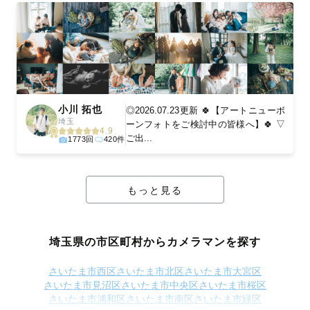
小川 拓也
◎2026.07.23更新 🍀【アートニューボ
埼玉
ーンフォトをご検討中の皆様へ】🍀 ▽
4.9
ご出...
1773回
420件
もっと見る
埼玉県の市区町村からカメラマンを探す
さいたま市西区
さいたま市北区
さいたま市大宮区
さいたま市見沼区
さいたま市中央区
さいたま市桜区
さいたま市浦和区
さいたま市南区
さいたま市緑区