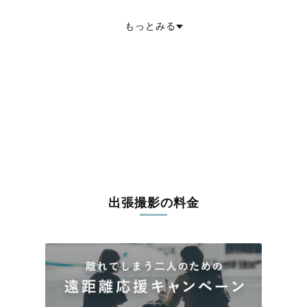
さいたま市岩槻区
川越市
熊谷市
川口市
行田市
秩父市
所沢市
飯能市
加須市
本庄市
東松山市
春日部市
狭山市
羽生市
鴻巣市
もっとみる
深谷市
上尾市
草加市
越谷市
蕨市
戸田市
入間市
朝霞市
志木市
和光市
新座市
桶川市
北本市
八潮市
富士見市
三郷市
蓮田市
坂戸市
幸手市
鶴ヶ島市
日高市
吉川市
ふじみ野市
白岡市
北足立郡伊奈町
入間郡三芳町
入間郡毛呂山町
入間郡越生町
比企郡滑川町
比企郡嵐山町
比企郡小川町
比企郡川島町
比企郡吉見町
比企郡鳩山町
比企郡ときがわ町
秩父郡横瀬町
秩父郡皆野町
秩父郡長瀞町
秩父郡小鹿野町
秩父郡東秩父村
児玉郡美里町
児玉郡神川町
児玉郡上里町
大里郡寄居町
南埼玉郡宮代町
北葛飾郡杉戸町
北葛飾郡松伏町
出張撮影の料金