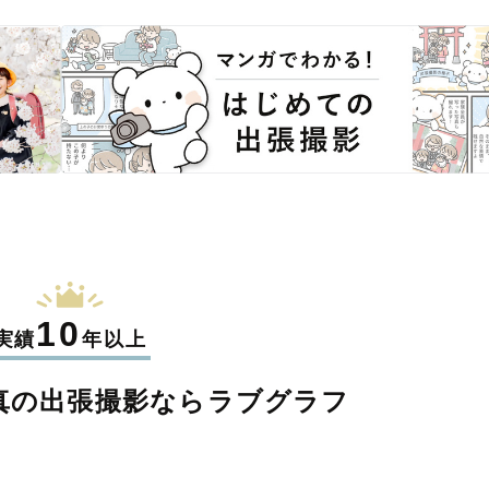
10
実績
年以上
真の
出張撮影なら
ラブグラフ