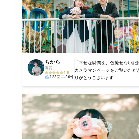
ちから
「幸せな瞬間を、色褪せない記
滋賀
カメラマンページをご覧いただ
4.9
123回
36件
りがとうございます...