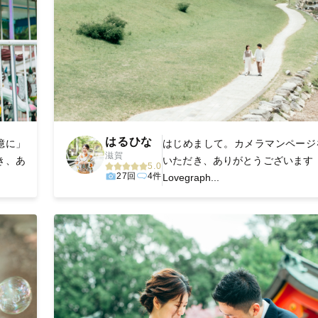
はるひな
憶に」
はじめまして。カメラマンページ
滋賀
き、あ
いただき、ありがとうございます！
5.0
27回
4件
Lovegraph...