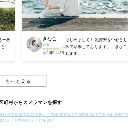
きなこ
なる一枚
はじめまして！ 滋賀県を中心とし
滋賀
た」と
圏で活動しております、「きなこ
4.7
13回
3件
します。 ...
もっと見る
区町村からカメラマンを探す
市
野洲市
湖南市
高島市
東近江市
米原市
蒲生郡日野町
蒲生郡竜王町
愛知郡
郷町
犬上郡甲良町
犬上郡多賀町