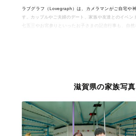
ラブグラフ（Lovegraph）は、カメラマンがご自
す。カップルやご夫婦のデート、家族や友達とのイベン
七五三やお宮参りといったお子さまの記念行事も、自然
な写真に仕上げます。
全国一律の安心料金でプロ品質をお届け
料金は全国どこでも一律。わかりやすく安心の価格設定
を身につけたプロのカメラマンが全国47都道府県に在籍
お届けします。
滋賀県の家族写真
丁寧なレタッチで思い出を美しく仕上げます
撮影後は、独自の編集技術で写真の明るさや色合いを丁
きっと「こんな写真を撮ってほしかった！」と思える一