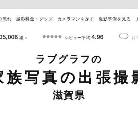
の流れ
撮影料金・グッズ
カメラマンを探す
撮影事例を見る
05,006
4.96
レビュー平均
口
組
※
ラブグラフの
家族写真の出張撮
滋賀県