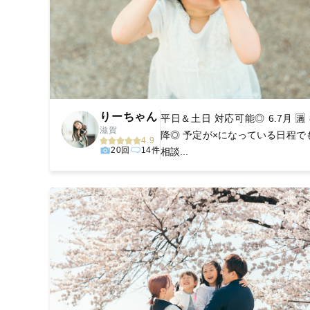
りーちゃん
平日＆土日 対応可能◎ 6.7月 🈵
滋賀
降◎ 予定が×になっている日程で
4.9
20回
14件
相談...