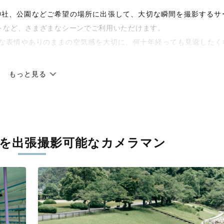
宅や神社、公園などご希望の場所に出張して、大切な瞬間を撮影するサ
トなど、さまざまなシーンでご利用いただけます。
な表情やありのままの空気感を大切に、何十年経っても見返したく
もっと見る
です。オリジナルの研修と厳正な審査に合格し、撮影技術やホスピ
しています。創業10年のノウハウを活かし、思い出に残る素敵な撮
を
出張撮影可能なカメラマン
寧に調整。自然な雰囲気を残しつつも、おしゃれで洗練された仕上
枚に出会えます。まずは、ラブグラフの
撮影事例
をご覧ください。