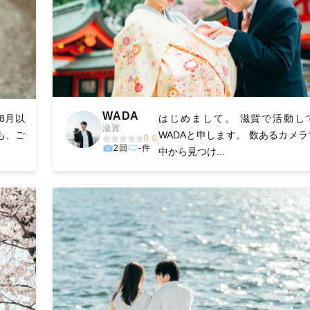
WADA
 8月以
はじめまして。 滋賀で活動し
滋賀
も、ご
WADAと申します。 数あるカメ
0.0
2回
-件
中から見つけ...