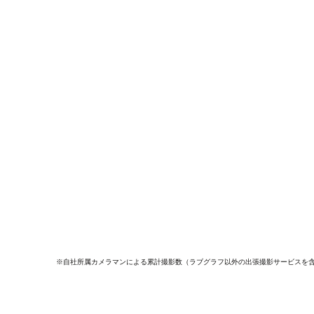
※自社所属カメラマンによる累計撮影数（ラブグラフ以外の出張撮影サービスを