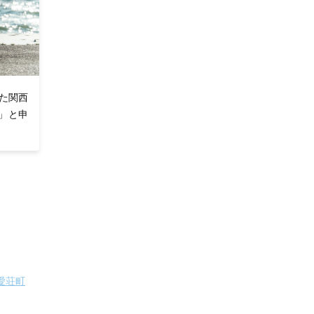
た関西
」と申
愛荘町