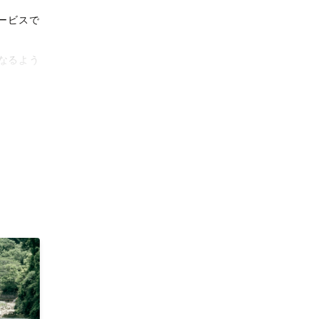
ービスで
なるよう
タリティ
影体験を
がりに。