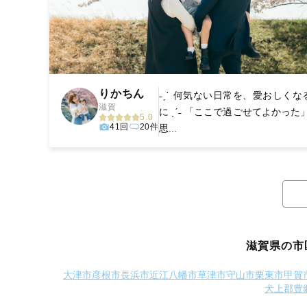
りかちん
˗ˏˋ ‎‎何気ない日常を、愛おしく
滋賀
に ˎˊ˗ 「ここで過ごせてよかっ
5.0
41回
20件
思...
滋賀県の市
大津市
彦根市
長浜市
近江八幡市
草津市
守山市
栗東市
甲賀
犬上郡豊