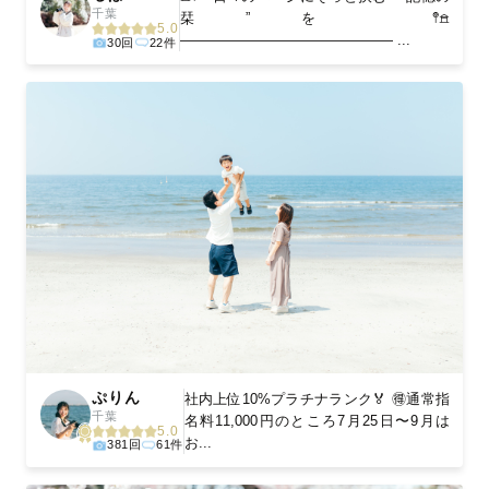
千葉
栞”を 𖤥𖠿
5.0
――――――――――――――― ...
30回
22件
ぷりん
社内上位10%プラチナランク🏅 🉐通常指
千葉
名料11,000円のところ7月25日〜9月は
5.0
お...
381回
61件