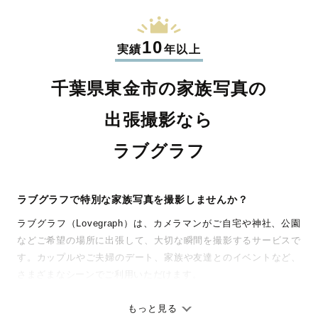
10
実績
年以上
千葉県東金市の家族写真の
出張撮影なら
ラブグラフ
ラブグラフで特別な家族写真を撮影しませんか？
ラブグラフ（Lovegraph）は、カメラマンがご自宅や神社、公園
などご希望の場所に出張して、大切な瞬間を撮影するサービスで
す。カップルやご夫婦のデート、家族や友達とのイベントなど、
さまざまなシーンでご利用いただけます。
七五三やお宮参りといったお子さまの記念行事も、自然な表情や
ありのままの空気感を大切に、何十年経っても見返したくなるよ
もっと見る