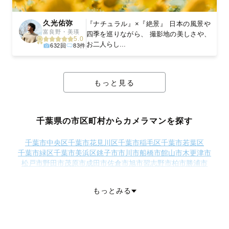
久光佑弥
『ナチュラル』×『絶景』 日本の風景や
富良野・美瑛
四季を巡りながら、 撮影地の美しさや、
5.0
お二人らし...
632回
83件
もっと見る
千葉県の市区町村からカメラマンを探す
千葉市中央区
千葉市花見川区
千葉市稲毛区
千葉市若葉区
千葉市緑区
千葉市美浜区
銚子市
市川市
船橋市
館山市
木更津市
松戸市
野田市
茂原市
成田市
佐倉市
旭市
習志野市
柏市
勝浦市
市原市
流山市
八千代市
我孫子市
鴨川市
鎌ケ谷市
君津市
富津市
浦安市
四街道市
袖ケ浦市
八街市
印西市
白井市
富里市
南房総市
もっとみる
匝瑳市
香取市
山武市
いすみ市
大網白里市
印旛郡酒々井町
印旛郡栄町
香取郡神崎町
香取郡多古町
香取郡東庄町
山武郡九十九里町
山武郡芝山町
山武郡横芝光町
長生郡一宮町
長生郡睦沢町
長生郡長生村
長生郡白子町
長生郡長柄町