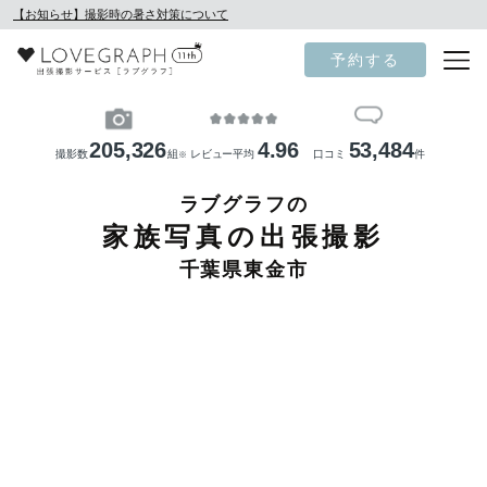
【お知らせ】撮影時の暑さ対策について
予約する
205,326
4.96
53,484
撮影数
組
レビュー平均
口コミ
件
※
ラブグラフの
家族写真の出張撮影
千葉県東金市