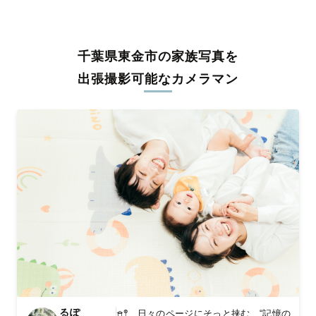
うな写真に仕上げます。
全国一律の安心料金でプロ品質をお届け
千葉県東金市の家族写真を
料金は全国どこでも一律。わかりやすく安心の価格設定です。オ
リジナルの研修と厳正な審査に合格し、撮影技術やホスピタリテ
出張撮影可能なカメラマン
ィを身につけたプロのカメラマンが全国47都道府県に在籍してい
ます。創業10年のノウハウを活かし、思い出に残る素敵な撮影体
験をお届けします。
丁寧なレタッチで思い出を美しく仕上げます
撮影後は、独自の編集技術で写真の明るさや色合いを丁寧に調
整。自然な雰囲気を残しつつも、おしゃれで洗練された仕上がり
に。きっと「こんな写真を撮ってほしかった！」と思える一枚に
出会えます。まずは、ラブグラフの
撮影事例
をご覧ください。
るぽ
𖠿𖤣 日々のページにそっと挟む “記憶の