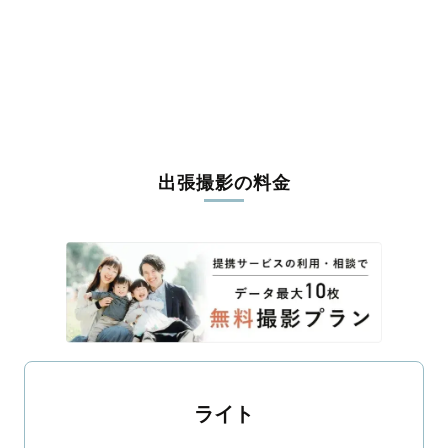
長生郡長南町
夷隅郡大多喜町
夷隅郡御宿町
安房郡鋸南町
出張撮影の料金
ライト