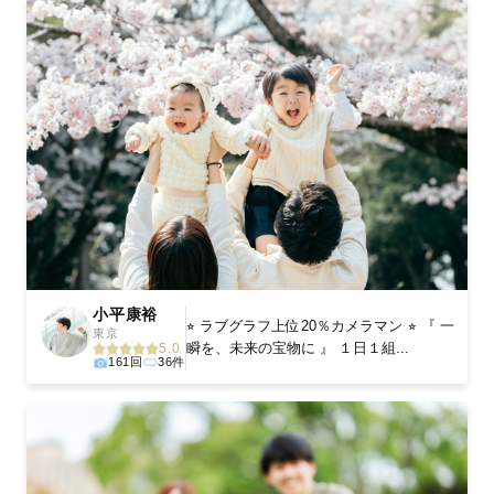
小平康裕
⭐︎ ラブグラフ上位20％カメラマン ⭐︎ 『 一
東京
瞬を、未来の宝物に 』 １日１組...
5.0
161回
36件