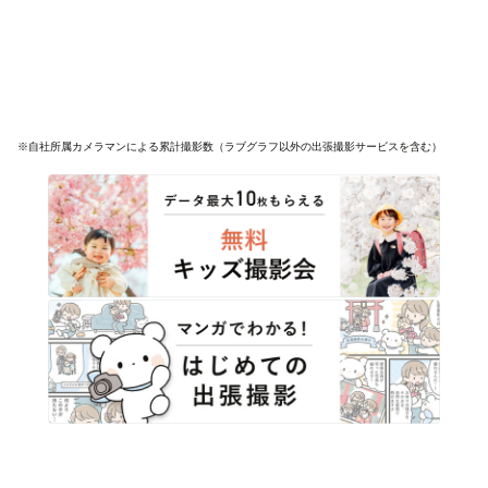
※自社所属カメラマンによる累計撮影数（ラブグラフ以外の出張撮影サービスを含む）