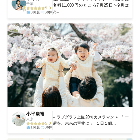
千葉
名料11,000円のところ7月25日〜9月は
5.0
お...
381回
60件
小平康裕
⭐︎ ラブグラフ上位20％カメラマン ⭐︎ 『 一
東京
瞬を、未来の宝物に 』 １日１組...
5.0
161回
36件