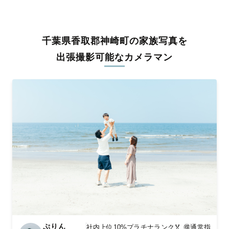
うな写真に仕上げます。
全国一律の安心料金でプロ品質をお届け
千葉県香取郡神崎町の家族写真を
料金は全国どこでも一律。わかりやすく安心の価格設定です。オ
リジナルの研修と厳正な審査に合格し、撮影技術やホスピタリテ
出張撮影可能なカメラマン
ィを身につけたプロのカメラマンが全国47都道府県に在籍してい
ます。創業10年のノウハウを活かし、思い出に残る素敵な撮影体
験をお届けします。
丁寧なレタッチで思い出を美しく仕上げます
撮影後は、独自の編集技術で写真の明るさや色合いを丁寧に調
整。自然な雰囲気を残しつつも、おしゃれで洗練された仕上がり
に。きっと「こんな写真を撮ってほしかった！」と思える一枚に
出会えます。まずは、ラブグラフの
撮影事例
をご覧ください。
ぷりん
社内上位10%プラチナランク🏅 🉐通常指