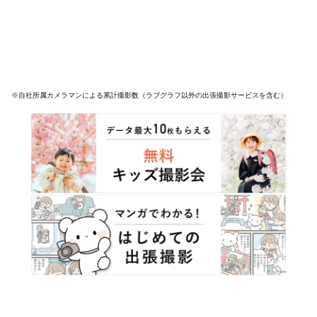
※自社所属カメラマンによる累計撮影数（ラブグラフ以外の出張撮影サービスを含む）