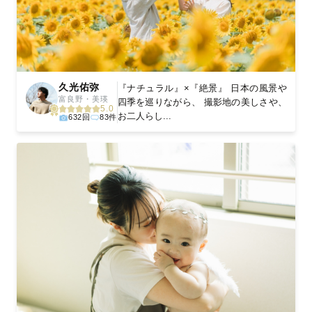
久光佑弥
『ナチュラル』×『絶景』 日本の風景や
富良野・美瑛
四季を巡りながら、 撮影地の美しさや、
5.0
お二人らし...
632回
83件