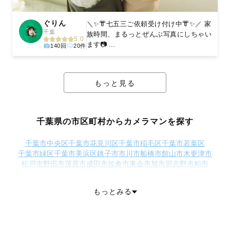
ぐりん
＼✨️👘七五三ご依頼受け付け中👘✨️／ 家
千葉
族時間、まるっとぜんぶ写真にしちゃい
5.0
ます📷 ...
140回
20件
もっと見る
千葉県の市区町村からカメラマンを探す
千葉市中央区
千葉市花見川区
千葉市稲毛区
千葉市若葉区
千葉市緑区
千葉市美浜区
銚子市
市川市
船橋市
館山市
木更津市
松戸市
野田市
茂原市
成田市
佐倉市
東金市
旭市
習志野市
柏市
勝浦市
市原市
流山市
八千代市
我孫子市
鴨川市
鎌ケ谷市
君津市
富津市
浦安市
四街道市
袖ケ浦市
八街市
印西市
白井市
富里市
もっとみる
南房総市
匝瑳市
香取市
山武市
いすみ市
大網白里市
印旛郡酒々井町
印旛郡栄町
香取郡多古町
香取郡東庄町
山武郡九十九里町
山武郡芝山町
山武郡横芝光町
長生郡一宮町
長生郡睦沢町
長生郡長生村
長生郡白子町
長生郡長柄町