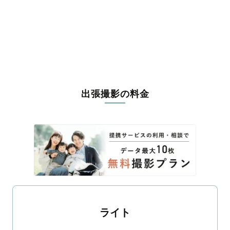
長生郡長南町
夷隅郡大多喜町
夷隅郡御宿町
安房郡鋸南町
出張撮影の料金
ライト