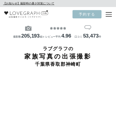
【お知らせ】撮影時の暑さ対策について
予約する
205,193
4.96
53,473
撮影数
組
レビュー平均
口コミ
件
※
ラブグラフの
家族写真の出張撮影
千葉県香取郡神崎町