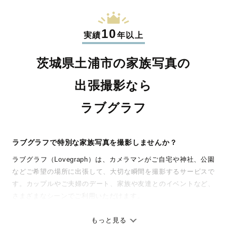
10
実績
年以上
茨城県土浦市の家族写真の
出張撮影なら
ラブグラフ
ラブグラフで特別な家族写真を撮影しませんか？
ラブグラフ（Lovegraph）は、カメラマンがご自宅や神社、公園
などご希望の場所に出張して、大切な瞬間を撮影するサービスで
す。カップルやご夫婦のデート、家族や友達とのイベントなど、
さまざまなシーンでご利用いただけます。
七五三やお宮参りといったお子さまの記念行事も、自然な表情や
ありのままの空気感を大切に、何十年経っても見返したくなるよ
もっと見る