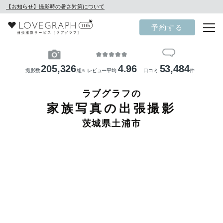
【お知らせ】撮影時の暑さ対策について
予約する
205,326
4.96
53,484
撮影数
組
レビュー平均
口コミ
件
※
ラブグラフの
家族写真の出張撮影
茨城県土浦市