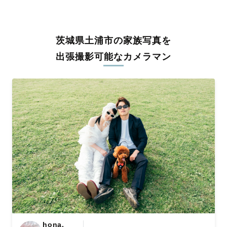
うな写真に仕上げます。
全国一律の安心料金でプロ品質をお届け
茨城県土浦市の家族写真を
料金は全国どこでも一律。わかりやすく安心の価格設定です。オ
リジナルの研修と厳正な審査に合格し、撮影技術やホスピタリテ
出張撮影可能なカメラマン
ィを身につけたプロのカメラマンが全国47都道府県に在籍してい
ます。創業10年のノウハウを活かし、思い出に残る素敵な撮影体
験をお届けします。
丁寧なレタッチで思い出を美しく仕上げます
撮影後は、独自の編集技術で写真の明るさや色合いを丁寧に調
整。自然な雰囲気を残しつつも、おしゃれで洗練された仕上がり
に。きっと「こんな写真を撮ってほしかった！」と思える一枚に
出会えます。まずは、ラブグラフの
撮影事例
をご覧ください。
hona.