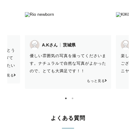
A.Kさん
茨城県
k
りがとう
優しい雰囲気の写真を撮ってくださいま
楽しく
キすぎて
す。ナチュラルで自然な写真がよかった
ござい
いしたい
ので、とても大満足です！！
ニヤニ
っと見る
です！
もっと見る
よくある質問