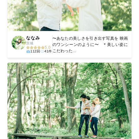
ななみ
〜あなたの美しさを引き出す写真を 映画
茨城
のワンシーンのように〜 ＊美しい姿に
5.0
こだわった...
112回
41件