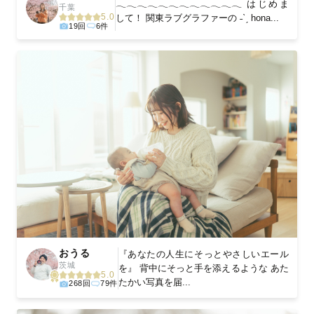
𓂃𓂃𓂃𓂃𓂃𓂃𓂃𓂃𓂃𓂃𓂃𓂃 はじめま
千葉
5.0
して！ 関東ラブグラファーの ˗ˋˏ hona...
19回
6件
おうる
『あなたの人生にそっとやさしいエール
茨城
を』 背中にそっと手を添えるような あた
5.0
たかい写真を届...
268回
79件