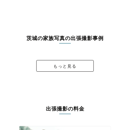
茨城の家族写真の出張撮影事例
sakura birthday photo
僕たちの七五三
桜が咲く頃に
７５３💚🪽
もっと見る
出張撮影の料金