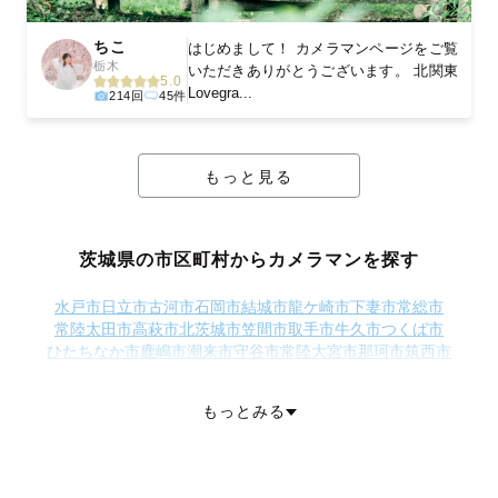
ちこ
はじめまして！ カメラマンページをご覧
栃木
いただきありがとうございます。 北関東
5.0
Lovegra...
214回
45件
もっと見る
茨城県の市区町村からカメラマンを探す
水戸市
日立市
古河市
石岡市
結城市
龍ケ崎市
下妻市
常総市
常陸太田市
高萩市
北茨城市
笠間市
取手市
牛久市
つくば市
ひたちなか市
鹿嶋市
潮来市
守谷市
常陸大宮市
那珂市
筑西市
坂東市
稲敷市
かすみがうら市
桜川市
神栖市
行方市
鉾田市
つくばみらい市
小美玉市
東茨城郡茨城町
東茨城郡大洗町
もっとみる
東茨城郡城里町
那珂郡東海村
久慈郡大子町
稲敷郡美浦村
稲敷郡阿見町
稲敷郡河内町
結城郡八千代町
猿島郡五霞町
猿島郡境町
北相馬郡利根町