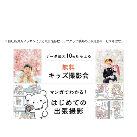
※自社所属カメラマンによる累計撮影数（ラブグラフ以外の出張撮影サービスを含む）