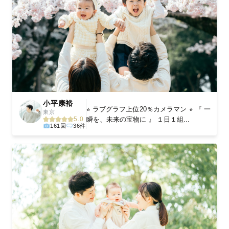
小平康裕
⭐︎ ラブグラフ上位20％カメラマン ⭐︎ 『 一
東京
瞬を、未来の宝物に 』 １日１組...
5.0
161回
36件