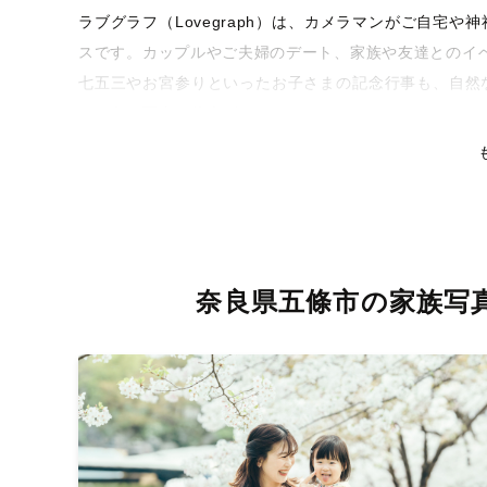
ラブグラフ（Lovegraph）は、カメラマンがご自宅
スです。カップルやご夫婦のデート、家族や友達とのイ
七五三やお宮参りといったお子さまの記念行事も、自然
るような写真に仕上げます。
全国一律の安心料金でプロ品質をお届け
料金は全国どこでも一律。わかりやすく安心の価格設定
リティを身につけたプロのカメラマンが全国47都道府県
な撮影体験をお届けします。
奈良県五條市の家族写
丁寧なレタッチで思い出を美しく仕上げます
撮影後は、独自の編集技術で写真の明るさや色合いを丁
りに。きっと「こんな写真を撮ってほしかった！」と思
い。