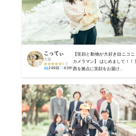
こってぃ
【笑顔と動物が大好き🐹ニコニ
大阪
カメラマン】 はじめまして！！ 
5.0
249回
63件
西を拠点に笑顔をお届け...