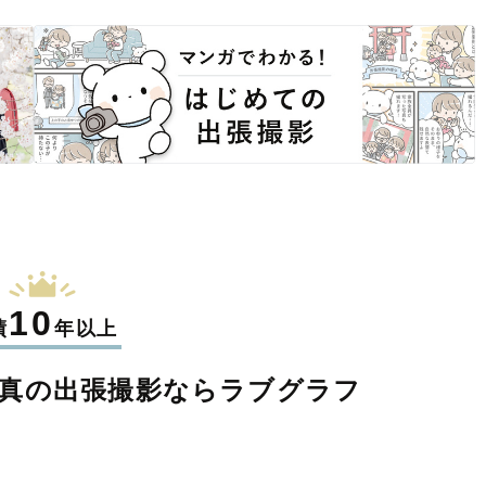
10
績
年以上
真の
出張撮影なら
ラブグラフ