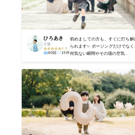
ひろあき
初めましての方も、すぐに打ち解
大阪
られます✨ ポージングだけでなく
4.9
60回
15件
何気ない瞬間やその場の空気...