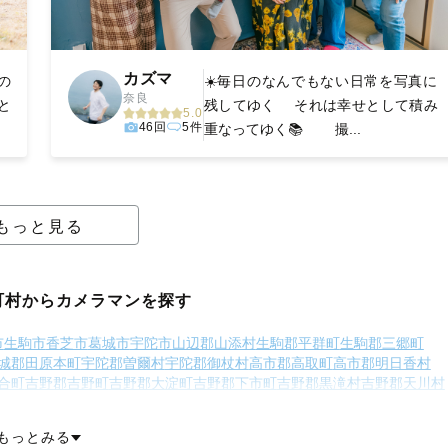
カズマ
の
☀️毎日のなんでもない日常を写真に
奈良
と
残してゆく それは幸せとして積み
5.0
46回
5件
重なってゆく📚 撮...
もっと見る
町村からカメラマンを探す
市
生駒市
香芝市
葛城市
宇陀市
山辺郡山添村
生駒郡平群町
生駒郡三郷町
城郡田原本町
宇陀郡曽爾村
宇陀郡御杖村
高市郡高取町
高市郡明日香村
合町
吉野郡吉野町
吉野郡大淀町
吉野郡下市町
吉野郡黒滝村
吉野郡天川村
下北山村
吉野郡上北山村
吉野郡川上村
吉野郡東吉野村
もっとみる