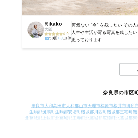
Rikako
何気ない ”今“ を残したい その人
大阪
人生や生活が写る写真を残したい
4.9
58回
13件
思っております ...
奈良県の市区
奈良市
大和高田市
大和郡山市
天理市
橿原市
桜井市
御所
生駒郡斑鳩町
生駒郡安堵町
磯城郡川西町
磯城郡三宅町
磯
北葛城郡上牧町
北葛城郡王寺町
北葛城郡広陵町
北葛城郡河
吉野郡野迫川村
吉野郡十津川村
吉野郡