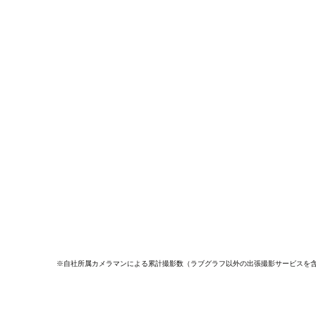
※自社所属カメラマンによる累計撮影数（ラブグラフ以外の出張撮影サービスを