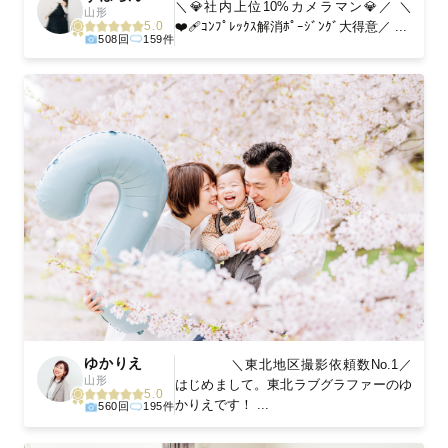
＼💎社内上位10%カメラマン💎／ ＼
山形
❤️‍🩹ｺﾝﾌﾟﾚｯｸｽ解消ﾎﾟｰｼﾞﾝｸﾞ大得意／ ...
5.0
508回
159件
ゆかりえ
＼東北地区撮影依頼数No.1／
山形
はじめまして。東北ラブグラファーのゆ
5.0
かりえです！ ...
560回
195件