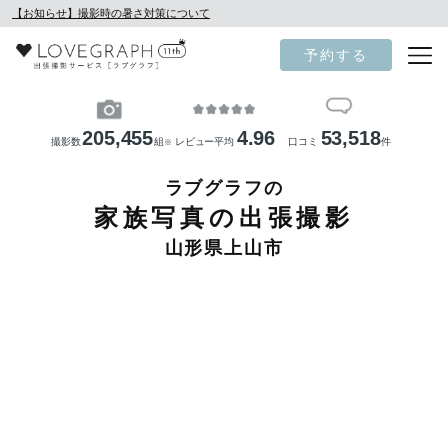
【お知らせ】撮影時の暑さ対策について
予約する
205,455
4.96
53,518
撮影数
組
レビュー平均
口コミ
件
※
ラブグラフの
家族写真の出張撮影
山形県上山市