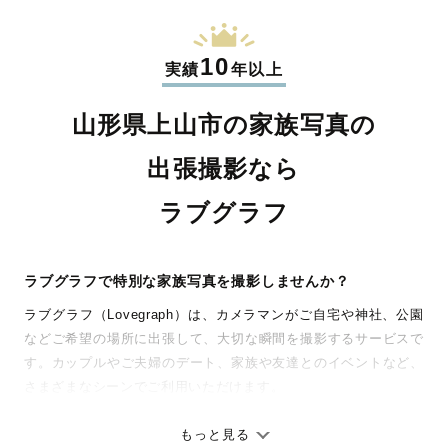
10
実績
年以上
山形県上山市の家族写真の
出張撮影なら
ラブグラフ
ラブグラフで特別な家族写真を撮影しませんか？
ラブグラフ（Lovegraph）は、カメラマンがご自宅や神社、公園
などご希望の場所に出張して、大切な瞬間を撮影するサービスで
す。カップルやご夫婦のデート、家族や友達とのイベントなど、
さまざまなシーンでご利用いただけます。
七五三やお宮参りといったお子さまの記念行事も、自然な表情や
ありのままの空気感を大切に、何十年経っても見返したくなるよ
もっと見る