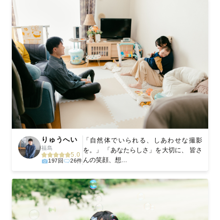
りゅうへい
「自然体でいられる、しあわせな撮影
福島
を。」 「あなたらしさ」を大切に、 皆さ
5.0
んの笑顔、想...
197回
26件