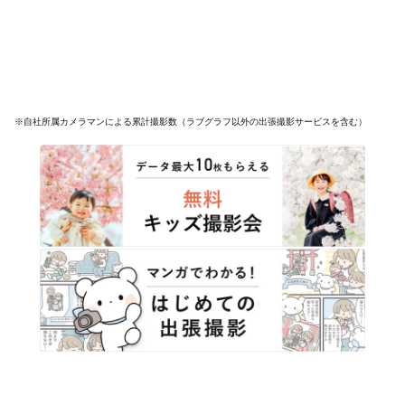
※自社所属カメラマンによる累計撮影数（ラブグラフ以外の出張撮影サービスを含む）