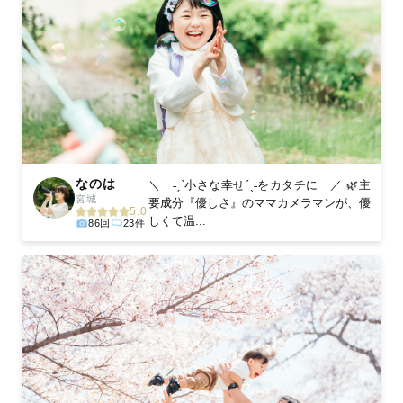
なのは
＼ ˗ˏˋ小さな幸せˊˎ˗をカタチに ／ 🌿主
宮城
要成分『優しさ』のママカメラマンが、優
5.0
しくて温...
86回
23件