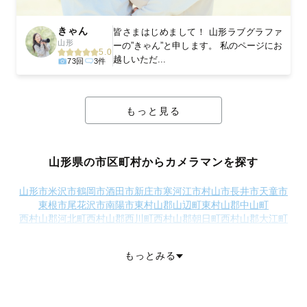
きゃん
皆さまはじめまして！ 山形ラブグラファ
山形
ーの”きゃん”と申します。 私のページにお
5.0
越しいただ...
73回
3件
もっと見る
山形県の市区町村からカメラマンを探す
山形市
米沢市
鶴岡市
酒田市
新庄市
寒河江市
村山市
長井市
天童市
東根市
尾花沢市
南陽市
東村山郡山辺町
東村山郡中山町
西村山郡河北町
西村山郡西川町
西村山郡朝日町
西村山郡大江町
北村山郡大石田町
最上郡金山町
最上郡最上町
最上郡舟形町
最上郡真室川町
最上郡大蔵村
最上郡鮭川村
最上郡戸沢村
もっとみる
東置賜郡高畠町
東置賜郡川西町
西置賜郡小国町
西置賜郡白鷹町
西置賜郡飯豊町
東田川郡三川町
東田川郡庄内町
飽海郡遊佐町