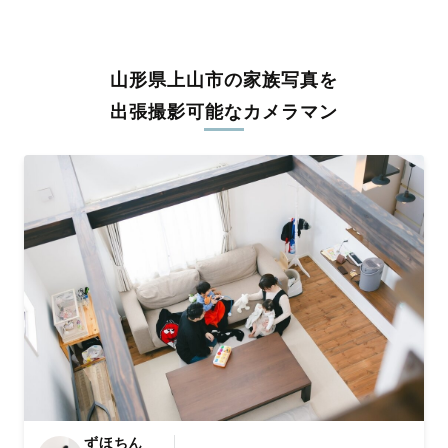
うな写真に仕上げます。
全国一律の安心料金でプロ品質をお届け
山形県上山市の家族写真を
料金は全国どこでも一律。わかりやすく安心の価格設定です。オ
リジナルの研修と厳正な審査に合格し、撮影技術やホスピタリテ
出張撮影可能なカメラマン
ィを身につけたプロのカメラマンが全国47都道府県に在籍してい
ます。創業10年のノウハウを活かし、思い出に残る素敵な撮影体
験をお届けします。
丁寧なレタッチで思い出を美しく仕上げます
撮影後は、独自の編集技術で写真の明るさや色合いを丁寧に調
整。自然な雰囲気を残しつつも、おしゃれで洗練された仕上がり
に。きっと「こんな写真を撮ってほしかった！」と思える一枚に
出会えます。まずは、ラブグラフの
撮影事例
をご覧ください。
ずほちん