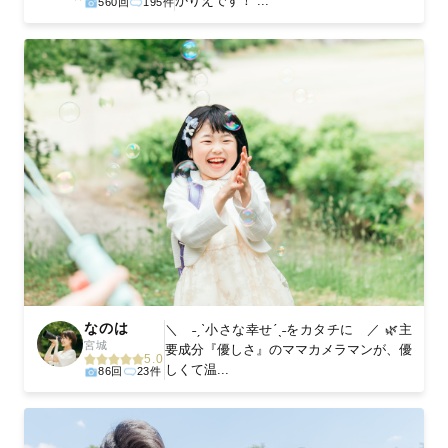
かりえです！ ...
560回
195件
なのは
＼ ˗ˏˋ小さな幸せˊˎ˗をカタチに ／ 🌿主
宮城
要成分『優しさ』のママカメラマンが、優
5.0
しくて温...
86回
23件