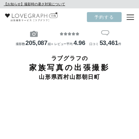
【お知らせ】撮影時の暑さ対策について
予約する
205,087
4.96
53,461
撮影数
組
レビュー平均
口コミ
件
※
ラブグラフの
家族写真の出張撮影
山形県西村山郡朝日町