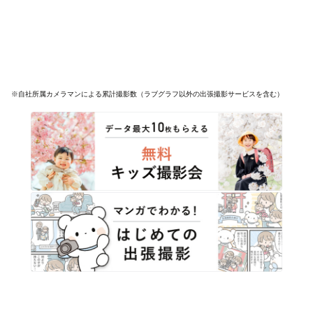
※自社所属カメラマンによる累計撮影数（ラブグラフ以外の出張撮影サービスを含む）