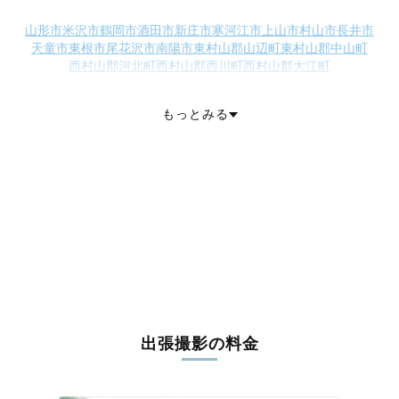
山形市
米沢市
鶴岡市
酒田市
新庄市
寒河江市
上山市
村山市
長井市
天童市
東根市
尾花沢市
南陽市
東村山郡山辺町
東村山郡中山町
西村山郡河北町
西村山郡西川町
西村山郡大江町
北村山郡大石田町
最上郡金山町
最上郡最上町
最上郡舟形町
最上郡真室川町
最上郡大蔵村
最上郡鮭川村
最上郡戸沢村
もっとみる
東置賜郡高畠町
東置賜郡川西町
西置賜郡小国町
西置賜郡白鷹町
西置賜郡飯豊町
東田川郡三川町
東田川郡庄内町
飽海郡遊佐町
出張撮影の料金