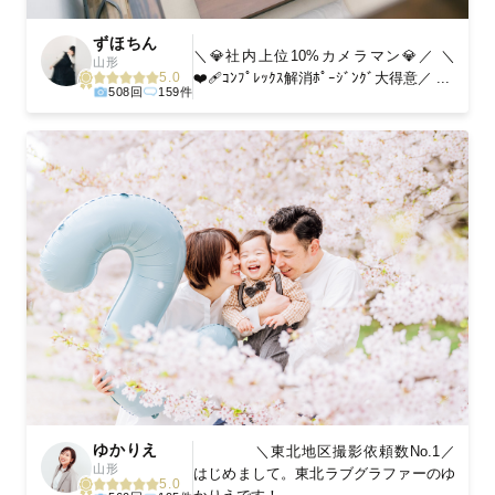
ずほちん
＼💎社内上位10%カメラマン💎／ ＼
山形
❤️‍🩹ｺﾝﾌﾟﾚｯｸｽ解消ﾎﾟｰｼﾞﾝｸﾞ大得意／ ...
5.0
508回
159件
ゆかりえ
＼東北地区撮影依頼数No.1／
山形
はじめまして。東北ラブグラファーのゆ
5.0