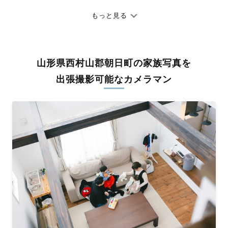
七五三やお宮参りといったお子さまの記念行事も、自然な表情や
ありのままの空気感を大切に、何十年経っても見返したくなるよ
もっと見る
うな写真に仕上げます。
全国一律の安心料金でプロ品質をお届け
山形県西村山郡朝日町の家族写真を
料金は全国どこでも一律。わかりやすく安心の価格設定です。オ
リジナルの研修と厳正な審査に合格し、撮影技術やホスピタリテ
出張撮影可能なカメラマン
ィを身につけたプロのカメラマンが全国47都道府県に在籍してい
ます。創業10年のノウハウを活かし、思い出に残る素敵な撮影体
験をお届けします。
丁寧なレタッチで思い出を美しく仕上げます
撮影後は、独自の編集技術で写真の明るさや色合いを丁寧に調
整。自然な雰囲気を残しつつも、おしゃれで洗練された仕上がり
に。きっと「こんな写真を撮ってほしかった！」と思える一枚に
出会えます。まずは、ラブグラフの
撮影事例
をご覧ください。