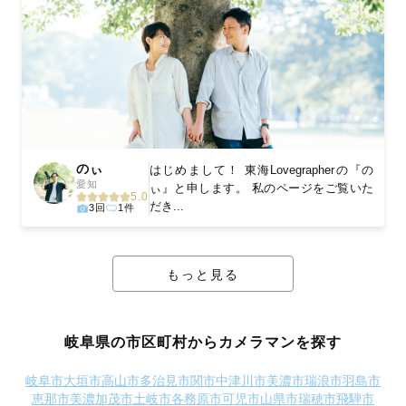
のぃ
はじめまして！ 東海Lovegrapherの『の
愛知
ぃ』と申します。 私のページをご覧いた
5.0
だき...
3回
1件
もっと見る
岐阜県の市区町村からカメラマンを探す
岐阜市
大垣市
高山市
多治見市
関市
中津川市
美濃市
瑞浪市
羽島市
恵那市
美濃加茂市
土岐市
各務原市
可児市
山県市
瑞穂市
飛騨市