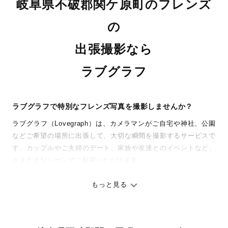
岐阜県不破郡関ケ原町のフレンズ
の
出張撮影なら
ラブグラフ
ラブグラフで特別なフレンズ写真を撮影しませんか？
ラブグラフ（Lovegraph）は、カメラマンがご自宅や神社、公園
などご希望の場所に出張して、大切な瞬間を撮影するサービスで
す。カップルやご夫婦のデート、家族や友達とのイベントなど、
さまざまなシーンでご利用いただけます。
七五三やお宮参りといったお子さまの記念行事も、自然な表情や
ありのままの空気感を大切に、何十年経っても見返したくなるよ
もっと見る
うな写真に仕上げます。
全国一律の安心料金でプロ品質をお届け