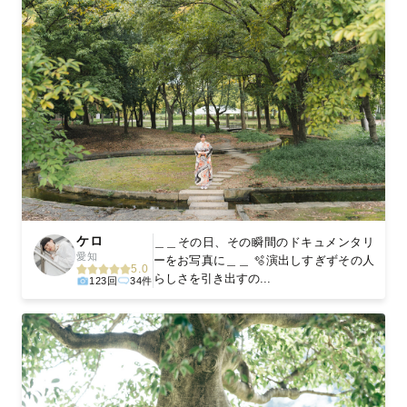
ケロ
＿＿その日、その瞬間のドキュメンタリ
愛知
ーをお写真に＿＿ 🫧演出しすぎずその人
5.0
らしさを引き出すの...
123回
34件