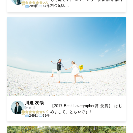
5.0
料金5,00...
289回
74件
川邉 友哉
【2017 Best Lovegrapher賞 受賞】 はじ
神奈川
めまして、ともやです！ ...
4.9
249回
59件