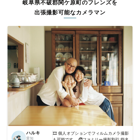
岐阜県不破郡関ケ原町のフレンズを
料金は全国どこでも一律。わかりやすく安心の価格設定です。オ
リジナルの研修と厳正な審査に合格し、撮影技術やホスピタリテ
出張撮影可能なカメラマン
ィを身につけたプロのカメラマンが全国47都道府県に在籍してい
ます。創業10年のノウハウを活かし、思い出に残る素敵な撮影体
験をお届けします。
丁寧なレタッチで思い出を美しく仕上げます
撮影後は、独自の編集技術で写真の明るさや色合いを丁寧に調
整。自然な雰囲気を残しつつも、おしゃれで洗練された仕上がり
に。きっと「こんな写真を撮ってほしかった！」と思える一枚に
出会えます。まずは、ラブグラフの
撮影事例
をご覧ください。
ハルキ
🎞️ 個人オプションでフィルムカメラ撮影
愛知
も可能です。 🧒ファミリー撮影割引:指名