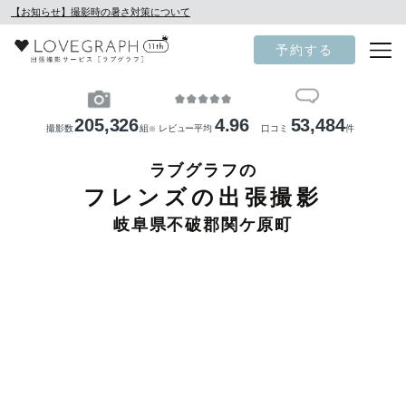
【お知らせ】撮影時の暑さ対策について
予約する
205,326
4.96
53,484
撮影数
組
レビュー平均
口コミ
件
※
ラブグラフの
フレンズの出張撮影
岐阜県不破郡関ケ原町