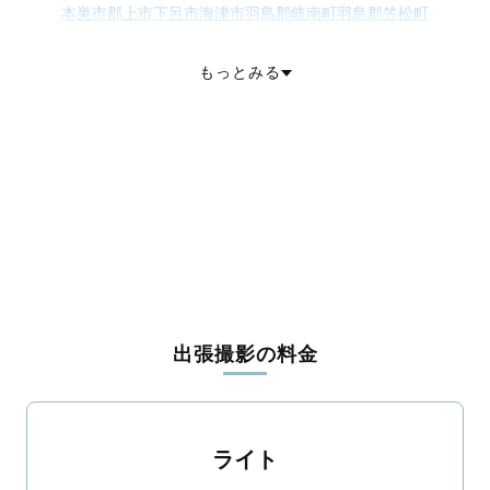
本巣市
郡上市
下呂市
海津市
羽島郡岐南町
羽島郡笠松町
養老郡養老町
不破郡垂井町
安八郡神戸町
安八郡輪之内町
安八郡安八町
揖斐郡揖斐川町
揖斐郡大野町
揖斐郡池田町
もっとみる
本巣郡北方町
加茂郡坂祝町
加茂郡富加町
加茂郡川辺町
加茂郡七宗町
加茂郡八百津町
加茂郡白川町
加茂郡東白川村
可児郡御嵩町
大野郡白川村
出張撮影の料金
ライト