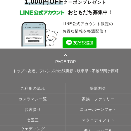
1,000円OFF
クーポンプレゼント
おともだち募集中！
LINE公式アカウント限定の
お得な情報を毎週配信！
PAGE TOP
トップ
›
友達、フレンズの出張撮影
›
岐阜県
›
不破郡関ケ原町
ご利用の流れ
撮影料金
カメラマン一覧
家族、ファミリー
お宮参り
ニューボーンフォト
七五三
マタニティフォト
ウェディング
恋人、カップル