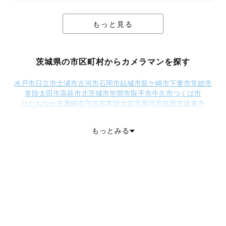
もっと見る
茨城県の市区町村からカメラマンを探す
水戸市
日立市
土浦市
古河市
石岡市
結城市
龍ケ崎市
下妻市
常総市
常陸太田市
高萩市
北茨城市
笠間市
取手市
牛久市
つくば市
ひたちなか市
鹿嶋市
守谷市
常陸大宮市
那珂市
筑西市
坂東市
稲敷市
かすみがうら市
桜川市
神栖市
行方市
鉾田市
つくばみらい市
小美玉市
東茨城郡茨城町
東茨城郡大洗町
もっとみる
東茨城郡城里町
那珂郡東海村
久慈郡大子町
稲敷郡美浦村
稲敷郡阿見町
稲敷郡河内町
結城郡八千代町
猿島郡五霞町
猿島郡境町
北相馬郡利根町