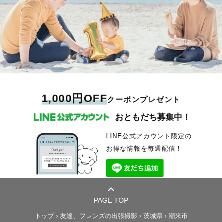
1,000円OFF
クーポンプレゼント
おともだち募集中！
LINE公式アカウント限定の
お得な情報を毎週配信！
PAGE TOP
トップ
›
友達、フレンズの出張撮影
›
茨城県
›
潮来市