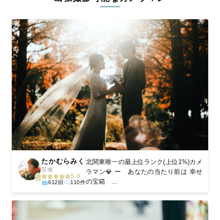
ィを身につけたプロのカメラマンが全国47都道府県に在籍してい
ます。創業10年のノウハウを活かし、思い出に残る素敵な撮影体
験をお届けします。
丁寧なレタッチで思い出を美しく仕上げます
撮影後は、独自の編集技術で写真の明るさや色合いを丁寧に調
整。自然な雰囲気を残しつつも、おしゃれで洗練された仕上がり
に。きっと「こんな写真を撮ってほしかった！」と思える一枚に
出会えます。まずは、ラブグラフの
撮影事例
をご覧ください。
たかむらみく
北関東唯一の最上位ランク(上位1%)カメ
茨城
ラマン💎 ー あなたの当たり前は 幸せ
5.0
の宝箱 ...
612回
110件