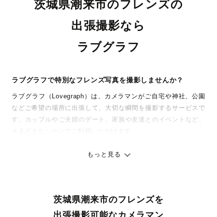
茨城県潮来市のフレンズの
出張撮影なら
ラブグラフ
ラブグラフで特別なフレンズ写真を撮影しませんか？
ラブグラフ（Lovegraph）は、カメラマンがご自宅や神社、公園
などご希望の場所に出張して、大切な瞬間を撮影するサービスで
す。カップルやご夫婦のデート、家族や友達とのイベントなど、
さまざまなシーンでご利用いただけます。
七五三やお宮参りといったお子さまの記念行事も、自然な表情や
ありのままの空気感を大切に、何十年経っても見返したくなるよ
もっと見る
うな写真に仕上げます。
全国一律の安心料金でプロ品質をお届け
茨城県潮来市のフレンズを
料金は全国どこでも一律。わかりやすく安心の価格設定です。オ
リジナルの研修と厳正な審査に合格し、撮影技術やホスピタリテ
出張撮影可能なカメラマン