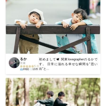
るか
初めまして🕊 関東lovegrapherのるかで
茨城
す。 日常に溢れる幸せな瞬間を"思い
5.0
出"と...
89回
13件