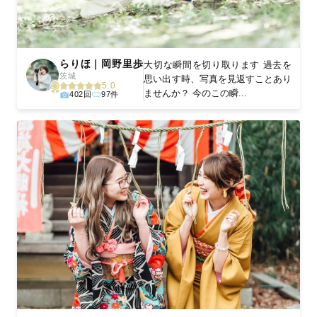
らりほ｜岡野里歩
大切な瞬間を切り取ります 過去を
茨城
思い出す時、写真を見返すことあり
5.0
ませんか？ 今のこの瞬...
402回
97件