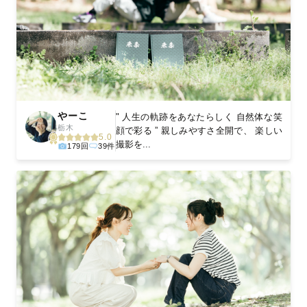
やーこ
" 人生の軌跡をあなたらしく 自然体な笑
栃木
顔で彩る ” 親しみやすさ全開で、 楽しい
5.0
撮影を...
179回
39件