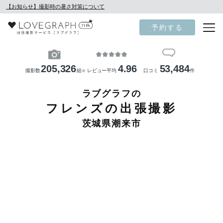
【お知らせ】撮影時の暑さ対策について
予約する
205,326
4.96
53,484
撮影数
組
レビュー平均
口コミ
件
※
ラブグラフの
フレンズの出張撮影
茨城県潮来市