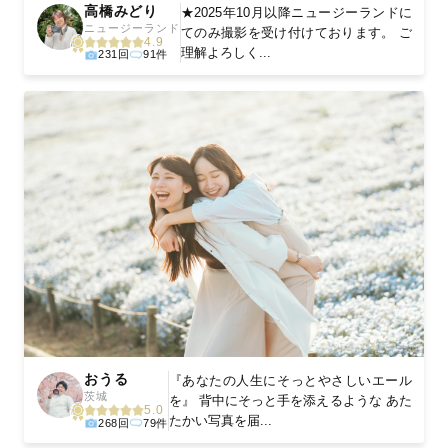
高橋みどり
★2025年10月以降ニュージーランドに
ニュージーランド
てのみ撮影を受け付けております。 ご
4.9
理解よろしく...
231回
91件
おうる
『あなたの人生にそっとやさしいエール
茨城
を』 背中にそっと手を添えるような あた
5.0
たかい写真を届...
268回
79件