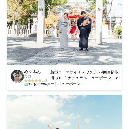
めぐみん
新型コロナウイルスワクチン4回目摂取
京都
済み💉 🍼ナチュラルニューボーン，ア
5.0
ートニューボーン...
957回
204件