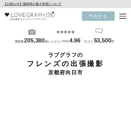
【お知らせ】撮影時の暑さ対策について
予約する
205,380
4.96
53,500
撮影数
組
レビュー平均
口コミ
件
※
ラブグラフの
フレンズの出張撮影
京都府向日市