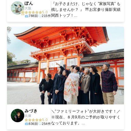
ぽん
『お子さまだけ、じゃなく ”家族写真” も
大阪
残しませんか？ 』 ⛩お宮参り撮影実績
5.0
関西トップ！...
788回
215件
みづき
＼“ファミリーフォト”が大好きです！／
兵庫
※現在、８月9月のご予約が取りやすく
5.0
なっております。...
836回
254件