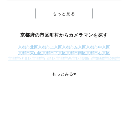
もっと見る
京都府の市区町村からカメラマンを探す
京都市北区
京都市上京区
京都市左京区
京都市中京区
京都市東山区
京都市下京区
京都市南区
京都市右京区
京都市伏見区
京都市山科区
京都市西京区
福知山市
舞鶴市
綾部市
宇治市
宮津市
亀岡市
城陽市
長岡京市
八幡市
京田辺市
京丹後市
南丹市
木津川市
乙訓郡大山崎町
久世郡久御山町
綴喜郡井手町
もっとみる
綴喜郡宇治田原町
相楽郡笠置町
相楽郡和束町
相楽郡精華町
相楽郡南山城村
船井郡京丹波町
与謝郡伊根町
与謝郡与謝野町