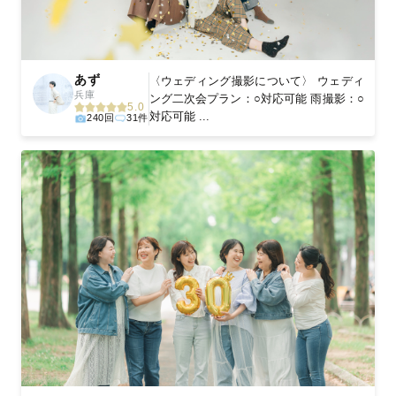
あず
〈ウェディング撮影について〉 ウェディ
兵庫
ング二次会プラン：○対応可能 雨撮影：○
5.0
対応可能 ...
240回
31件