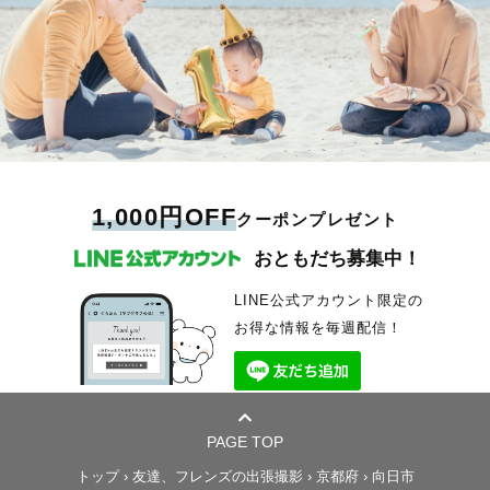
1,000円OFF
クーポンプレゼント
おともだち募集中！
LINE公式アカウント限定の
お得な情報を毎週配信！
PAGE TOP
トップ
›
友達、フレンズの出張撮影
›
京都府
›
向日市