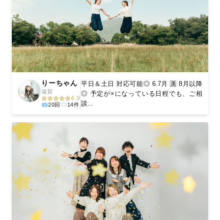
りーちゃん
平日＆土日 対応可能◎ 6.7月 🈵 8月以降
滋賀
◎ 予定が×になっている日程でも、ご相
4.9
談...
20回
14件