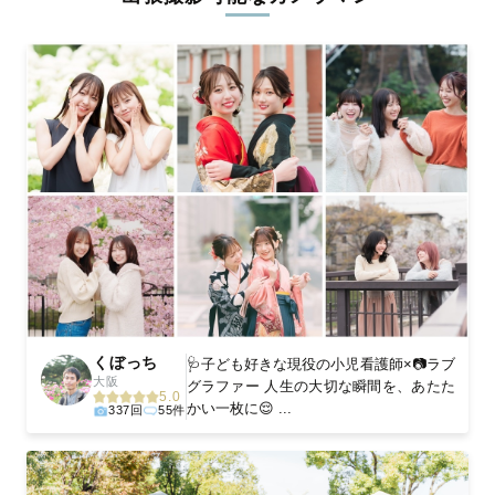
ィを身につけたプロのカメラマンが全国47都道府県に在籍してい
ます。創業10年のノウハウを活かし、思い出に残る素敵な撮影体
験をお届けします。
丁寧なレタッチで思い出を美しく仕上げます
撮影後は、独自の編集技術で写真の明るさや色合いを丁寧に調
整。自然な雰囲気を残しつつも、おしゃれで洗練された仕上がり
に。きっと「こんな写真を撮ってほしかった！」と思える一枚に
出会えます。まずは、ラブグラフの
撮影事例
をご覧ください。
くぼっち
🩺子ども好きな現役の小児看護師×📷ラブ
大阪
グラファー 人生の大切な瞬間を、あたた
5.0
かい一枚に😌 ...
337回
55件