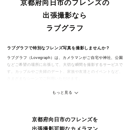
京都府向日市のフレンズの
出張撮影なら
ラブグラフ
ラブグラフで特別なフレンズ写真を撮影しませんか？
ラブグラフ（Lovegraph）は、カメラマンがご自宅や神社、公園
などご希望の場所に出張して、大切な瞬間を撮影するサービスで
す。カップルやご夫婦のデート、家族や友達とのイベントなど、
さまざまなシーンでご利用いただけます。
七五三やお宮参りといったお子さまの記念行事も、自然な表情や
ありのままの空気感を大切に、何十年経っても見返したくなるよ
もっと見る
うな写真に仕上げます。
全国一律の安心料金でプロ品質をお届け
京都府向日市のフレンズを
料金は全国どこでも一律。わかりやすく安心の価格設定です。オ
リジナルの研修と厳正な審査に合格し、撮影技術やホスピタリテ
出張撮影可能なカメラマン