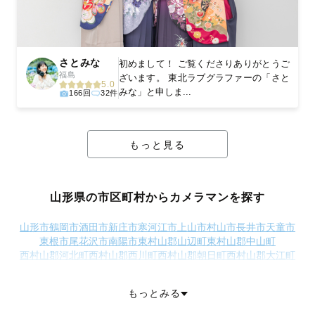
さとみな
初めまして！ ご覧くださりありがとうご
福島
ざいます。 東北ラブグラファーの「さと
5.0
みな」と申しま...
166回
32件
もっと見る
山形県の市区町村からカメラマンを探す
山形市
鶴岡市
酒田市
新庄市
寒河江市
上山市
村山市
長井市
天童市
東根市
尾花沢市
南陽市
東村山郡山辺町
東村山郡中山町
西村山郡河北町
西村山郡西川町
西村山郡朝日町
西村山郡大江町
北村山郡大石田町
最上郡金山町
最上郡最上町
最上郡舟形町
最上郡真室川町
最上郡大蔵村
最上郡鮭川村
最上郡戸沢村
もっとみる
東置賜郡高畠町
東置賜郡川西町
西置賜郡小国町
西置賜郡白鷹町
西置賜郡飯豊町
東田川郡三川町
東田川郡庄内町
飽海郡遊佐町