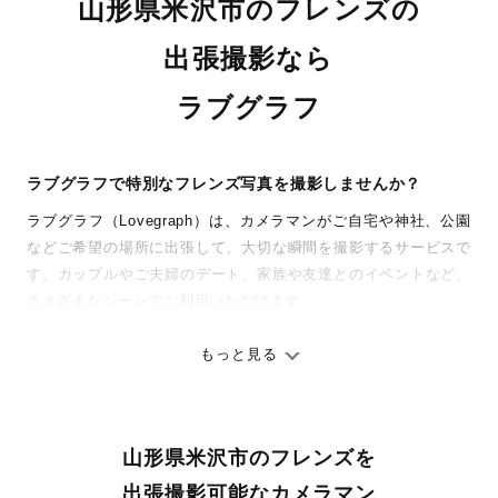
山形県米沢市のフレンズの
出張撮影なら
ラブグラフ
ラブグラフで特別なフレンズ写真を撮影しませんか？
ラブグラフ（Lovegraph）は、カメラマンがご自宅や神社、公園
などご希望の場所に出張して、大切な瞬間を撮影するサービスで
す。カップルやご夫婦のデート、家族や友達とのイベントなど、
さまざまなシーンでご利用いただけます。
七五三やお宮参りといったお子さまの記念行事も、自然な表情や
ありのままの空気感を大切に、何十年経っても見返したくなるよ
もっと見る
うな写真に仕上げます。
全国一律の安心料金でプロ品質をお届け
山形県米沢市のフレンズを
料金は全国どこでも一律。わかりやすく安心の価格設定です。オ
リジナルの研修と厳正な審査に合格し、撮影技術やホスピタリテ
出張撮影可能なカメラマン