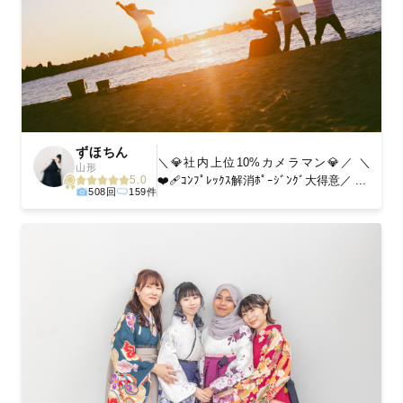
ずほちん
＼💎社内上位10%カメラマン💎／ ＼
山形
❤️‍🩹ｺﾝﾌﾟﾚｯｸｽ解消ﾎﾟｰｼﾞﾝｸﾞ大得意／ ...
5.0
508回
159件