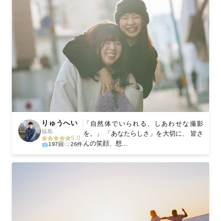
りゅうへい
「自然体でいられる、しあわせな撮影
福島
を。」 「あなたらしさ」を大切に、 皆さ
5.0
んの笑顔、想...
197回
26件