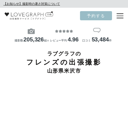
【お知らせ】撮影時の暑さ対策について
予約する
205,326
4.96
53,484
撮影数
組
レビュー平均
口コミ
件
※
ラブグラフの
フレンズの出張撮影
山形県米沢市