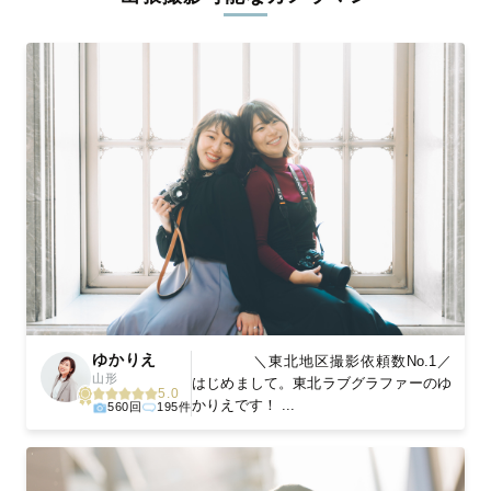
ィを身につけたプロのカメラマンが全国47都道府県に在籍してい
ます。創業10年のノウハウを活かし、思い出に残る素敵な撮影体
験をお届けします。
丁寧なレタッチで思い出を美しく仕上げます
撮影後は、独自の編集技術で写真の明るさや色合いを丁寧に調
整。自然な雰囲気を残しつつも、おしゃれで洗練された仕上がり
に。きっと「こんな写真を撮ってほしかった！」と思える一枚に
出会えます。まずは、ラブグラフの
撮影事例
をご覧ください。
ゆかりえ
＼東北地区撮影依頼数No.1／
山形
はじめまして。東北ラブグラファーのゆ
5.0
かりえです！ ...
560回
195件