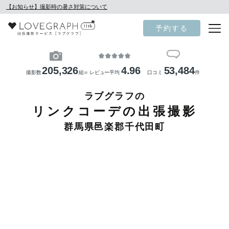
【お知らせ】撮影時の暑さ対策について
予約する
205,326
4.96
53,484
撮影数
組
レビュー平均
口コミ
件
※
ラブグラフの
リンクコーデの出張撮影
群馬県邑楽郡千代田町