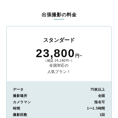
料金は全国どこでも一律。わかりやすく安心の価格設定です。オ
リジナルの研修と厳正な審査に合格し、撮影技術やホスピタリテ
出張撮影の料金
ィを身につけたプロのカメラマンが全国47都道府県に在籍してい
ます。創業10年のノウハウを活かし、思い出に残る素敵な撮影体
験をお届けします。
丁寧なレタッチで思い出を美しく仕上げます
スタンダード
撮影後は、独自の編集技術で写真の明るさや色合いを丁寧に調
23,800
整。自然な雰囲気を残しつつも、おしゃれで洗練された仕上がり
円~
に。きっと「こんな写真を撮ってほしかった！」と思える一枚に
（税込 26,180円~）
出会えます。まずは、ラブグラフの
撮影事例
をご覧ください。
全国対応の
人気プラン！
データ
75枚以上
撮影場所
全国
カメラマン
指名可
時間
1〜1.5時間
撮影回数
1回