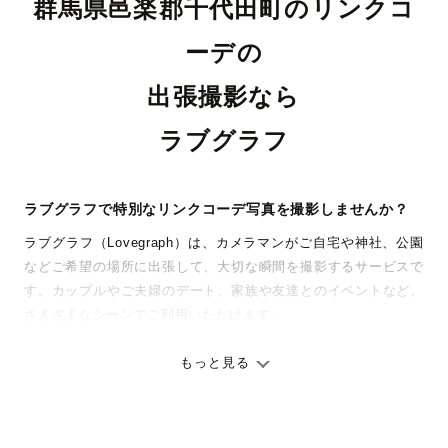
群馬県邑楽郡千代田町のリンクコ
ーデの
出張撮影なら
ラブグラフ
ラブグラフで特別なリンクコーデ写真を撮影しませんか？
ラブグラフ（Lovegraph）は、カメラマンがご自宅や神社、公園
などご希望の場所に出張して、大切な瞬間を撮影するサービスで
す。カップルやご夫婦のデート、家族や友達とのイベントなど、
さまざまなシーンでご利用いただけます。
七五三やお宮参りといったお子さまの記念行事も、自然な表情や
ありのままの空気感を大切に、何十年経っても見返したくなるよ
もっと見る
うな写真に仕上げます。
全国一律の安心料金でプロ品質をお届け