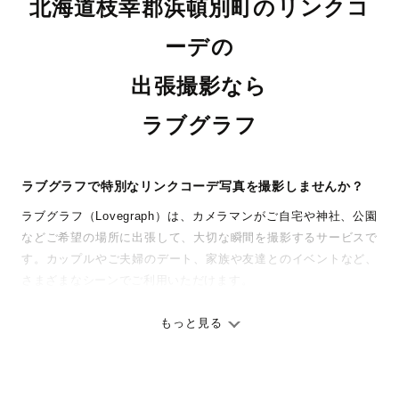
北海道枝幸郡浜頓別町のリンクコ
ーデの
出張撮影なら
ラブグラフ
ラブグラフで特別なリンクコーデ写真を撮影しませんか？
ラブグラフ（Lovegraph）は、カメラマンがご自宅や神社、公園
などご希望の場所に出張して、大切な瞬間を撮影するサービスで
す。カップルやご夫婦のデート、家族や友達とのイベントなど、
さまざまなシーンでご利用いただけます。
七五三やお宮参りといったお子さまの記念行事も、自然な表情や
ありのままの空気感を大切に、何十年経っても見返したくなるよ
もっと見る
うな写真に仕上げます。
全国一律の安心料金でプロ品質をお届け