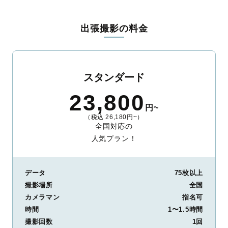
料金は全国どこでも一律。わかりやすく安心の価格設定です。オ
リジナルの研修と厳正な審査に合格し、撮影技術やホスピタリテ
出張撮影の料金
ィを身につけたプロのカメラマンが全国47都道府県に在籍してい
ます。創業10年のノウハウを活かし、思い出に残る素敵な撮影体
験をお届けします。
丁寧なレタッチで思い出を美しく仕上げます
スタンダード
撮影後は、独自の編集技術で写真の明るさや色合いを丁寧に調
23,800
整。自然な雰囲気を残しつつも、おしゃれで洗練された仕上がり
円~
に。きっと「こんな写真を撮ってほしかった！」と思える一枚に
（税込 26,180円~）
出会えます。まずは、ラブグラフの
撮影事例
をご覧ください。
全国対応の
人気プラン！
データ
75枚以上
撮影場所
全国
カメラマン
指名可
時間
1〜1.5時間
撮影回数
1回