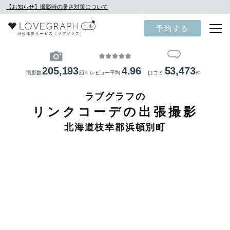
【お知らせ】撮影時の暑さ対策について
予約する
205,193
4.96
53,473
撮影数
組
レビュー平均
口コミ
件
※
ラブグラフの
リンクコーデの出張撮影
北海道枝幸郡浜頓別町