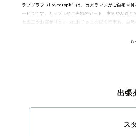
ラブグラフ（Lovegraph）は、カメラマンがご自宅
ービスです。カップルやご夫婦のデート、家族や友達と
七五三やお宮参りといったお子さまの記念行事も、自然
くなるような写真に仕上げます。
も
全国一律の安心料金でプロ品質をお届け
料金は全国どこでも一律。わかりやすく安心の価格設定
ピタリティを身につけたプロのカメラマンが全国47都道
残る素敵な撮影体験をお届けします。
丁寧なレタッチで思い出を美しく仕上げます
出張
撮影後は、独自の編集技術で写真の明るさや色合いを丁
上がりに。きっと「こんな写真を撮ってほしかった！」
覧ください。
ス