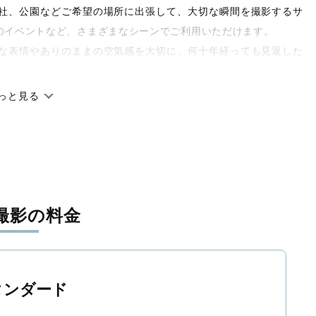
や神社、公園などご希望の場所に出張して、大切な瞬間を撮影するサ
のイベントなど、さまざまなシーンでご利用いただけます。
な表情やありのままの空気感を大切に、何十年経っても見返した
っと見る
です。オリジナルの研修と厳正な審査に合格し、撮影技術やホス
府県に在籍しています。創業10年のノウハウを活かし、思い出に
撮影の料金
寧に調整。自然な雰囲気を残しつつも、おしゃれで洗練された仕
と思える一枚に出会えます。まずは、ラブグラフの
撮影事例
をご
タンダード