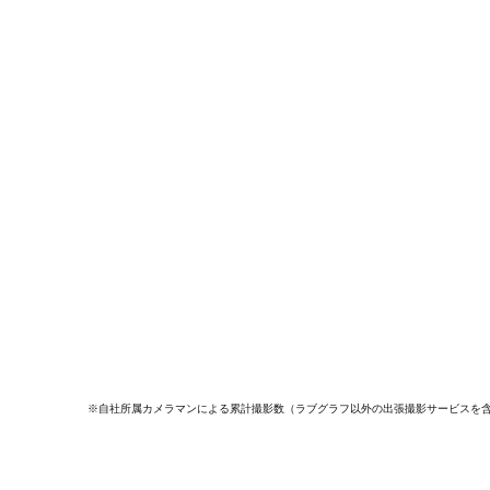
※自社所属カメラマンによる累計撮影数（ラブグラフ以外の出張撮影サービスを