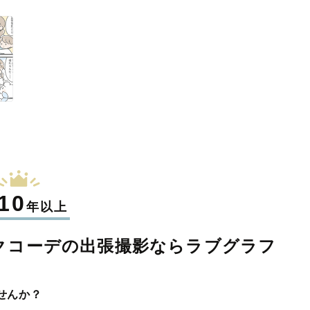
10
年以上
クコーデの
出張撮影なら
ラブグラフ
せんか？