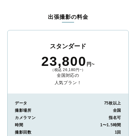
料金は全国どこでも一律。わかりやすく安心の価格設定です。オ
リジナルの研修と厳正な審査に合格し、撮影技術やホスピタリテ
出張撮影の料金
ィを身につけたプロのカメラマンが全国47都道府県に在籍してい
ます。創業10年のノウハウを活かし、思い出に残る素敵な撮影体
験をお届けします。
丁寧なレタッチで思い出を美しく仕上げます
スタンダード
撮影後は、独自の編集技術で写真の明るさや色合いを丁寧に調
23,800
整。自然な雰囲気を残しつつも、おしゃれで洗練された仕上がり
円~
に。きっと「こんな写真を撮ってほしかった！」と思える一枚に
（税込 26,180円~）
出会えます。まずは、ラブグラフの
撮影事例
をご覧ください。
全国対応の
人気プラン！
データ
75枚以上
撮影場所
全国
カメラマン
指名可
時間
1〜1.5時間
撮影回数
1回