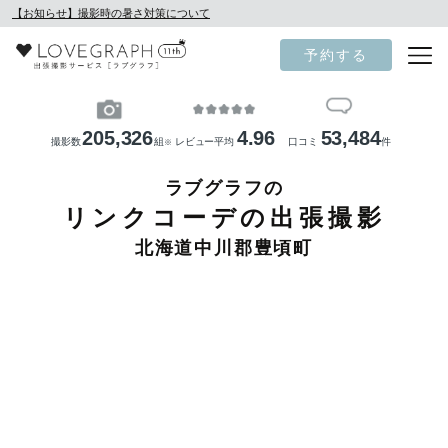
【お知らせ】撮影時の暑さ対策について
予約する
205,326
4.96
53,484
撮影数
組
レビュー平均
口コミ
件
※
ラブグラフの
リンクコーデの出張撮影
北海道中川郡豊頃町