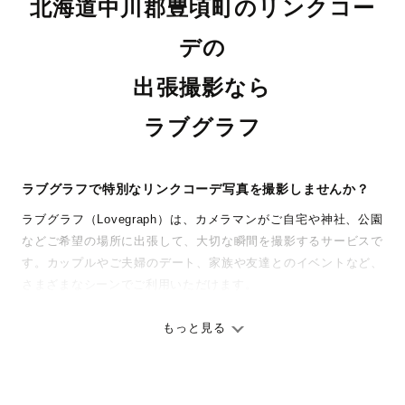
北海道中川郡豊頃町のリンクコー
デの
出張撮影なら
ラブグラフ
ラブグラフで特別なリンクコーデ写真を撮影しませんか？
ラブグラフ（Lovegraph）は、カメラマンがご自宅や神社、公園
などご希望の場所に出張して、大切な瞬間を撮影するサービスで
す。カップルやご夫婦のデート、家族や友達とのイベントなど、
さまざまなシーンでご利用いただけます。
七五三やお宮参りといったお子さまの記念行事も、自然な表情や
ありのままの空気感を大切に、何十年経っても見返したくなるよ
もっと見る
うな写真に仕上げます。
全国一律の安心料金でプロ品質をお届け