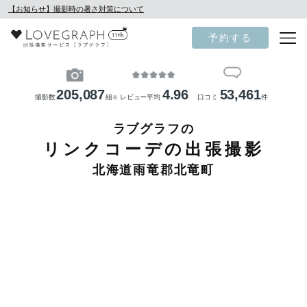
【お知らせ】撮影時の暑さ対策について
予約する
205,087
4.96
53,461
撮影数
組
レビュー平均
口コミ
件
※
ラブグラフの
リンクコーデの出張撮影
北海道雨竜郡北竜町