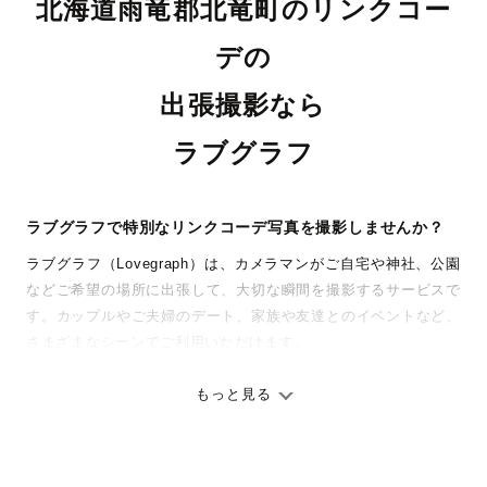
北海道雨竜郡北竜町のリンクコー
デの
出張撮影なら
ラブグラフ
ラブグラフで特別なリンクコーデ写真を撮影しませんか？
ラブグラフ（Lovegraph）は、カメラマンがご自宅や神社、公園
などご希望の場所に出張して、大切な瞬間を撮影するサービスで
す。カップルやご夫婦のデート、家族や友達とのイベントなど、
さまざまなシーンでご利用いただけます。
七五三やお宮参りといったお子さまの記念行事も、自然な表情や
ありのままの空気感を大切に、何十年経っても見返したくなるよ
もっと見る
うな写真に仕上げます。
全国一律の安心料金でプロ品質をお届け