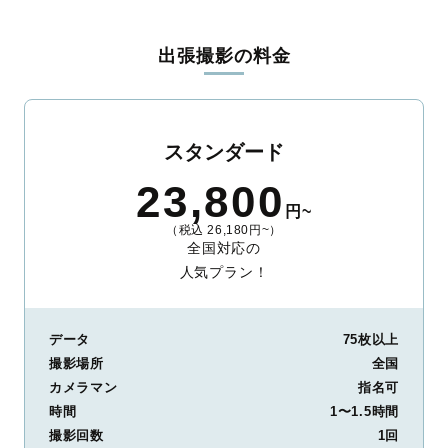
料金は全国どこでも一律。わかりやすく安心の価格設定です。オ
リジナルの研修と厳正な審査に合格し、撮影技術やホスピタリテ
出張撮影の料金
ィを身につけたプロのカメラマンが全国47都道府県に在籍してい
ます。創業10年のノウハウを活かし、思い出に残る素敵な撮影体
験をお届けします。
丁寧なレタッチで思い出を美しく仕上げます
スタンダード
撮影後は、独自の編集技術で写真の明るさや色合いを丁寧に調
23,800
整。自然な雰囲気を残しつつも、おしゃれで洗練された仕上がり
円~
に。きっと「こんな写真を撮ってほしかった！」と思える一枚に
（税込 26,180円~）
出会えます。まずは、ラブグラフの
撮影事例
をご覧ください。
全国対応の
人気プラン！
データ
75枚以上
撮影場所
全国
カメラマン
指名可
時間
1〜1.5時間
撮影回数
1回