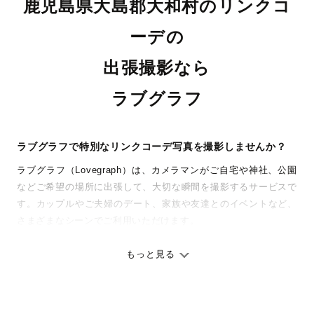
鹿児島県大島郡大和村のリンクコ
ーデの
出張撮影なら
ラブグラフ
ラブグラフで特別なリンクコーデ写真を撮影しませんか？
ラブグラフ（Lovegraph）は、カメラマンがご自宅や神社、公園
などご希望の場所に出張して、大切な瞬間を撮影するサービスで
す。カップルやご夫婦のデート、家族や友達とのイベントなど、
さまざまなシーンでご利用いただけます。
七五三やお宮参りといったお子さまの記念行事も、自然な表情や
ありのままの空気感を大切に、何十年経っても見返したくなるよ
もっと見る
うな写真に仕上げます。
全国一律の安心料金でプロ品質をお届け