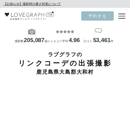
【お知らせ】撮影時の暑さ対策について
予約する
205,087
4.96
53,461
撮影数
組
レビュー平均
口コミ
件
※
ラブグラフの
リンクコーデの出張撮影
鹿児島県大島郡大和村