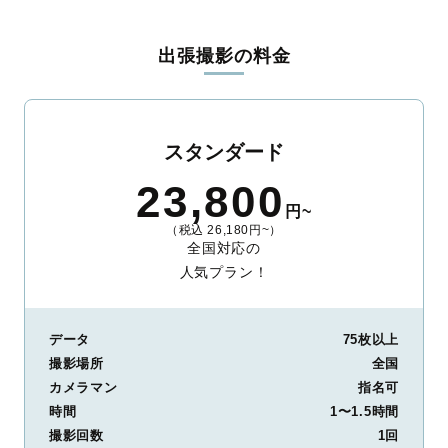
料金は全国どこでも一律。わかりやすく安心の価格設定です。オ
リジナルの研修と厳正な審査に合格し、撮影技術やホスピタリテ
出張撮影の料金
ィを身につけたプロのカメラマンが全国47都道府県に在籍してい
ます。創業10年のノウハウを活かし、思い出に残る素敵な撮影体
験をお届けします。
丁寧なレタッチで思い出を美しく仕上げます
スタンダード
撮影後は、独自の編集技術で写真の明るさや色合いを丁寧に調
23,800
整。自然な雰囲気を残しつつも、おしゃれで洗練された仕上がり
円~
に。きっと「こんな写真を撮ってほしかった！」と思える一枚に
（税込 26,180円~）
出会えます。まずは、ラブグラフの
撮影事例
をご覧ください。
全国対応の
人気プラン！
データ
75枚以上
撮影場所
全国
カメラマン
指名可
時間
1〜1.5時間
撮影回数
1回