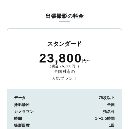
料金は全国どこでも一律。わかりやすく安心の価格設定です。オ
リジナルの研修と厳正な審査に合格し、撮影技術やホスピタリテ
出張撮影の料金
ィを身につけたプロのカメラマンが全国47都道府県に在籍してい
ます。創業10年のノウハウを活かし、思い出に残る素敵な撮影体
験をお届けします。
丁寧なレタッチで思い出を美しく仕上げます
スタンダード
撮影後は、独自の編集技術で写真の明るさや色合いを丁寧に調
23,800
整。自然な雰囲気を残しつつも、おしゃれで洗練された仕上がり
円~
に。きっと「こんな写真を撮ってほしかった！」と思える一枚に
（税込 26,180円~）
出会えます。まずは、ラブグラフの
撮影事例
をご覧ください。
全国対応の
人気プラン！
データ
75枚以上
撮影場所
全国
カメラマン
指名可
時間
1〜1.5時間
撮影回数
1回