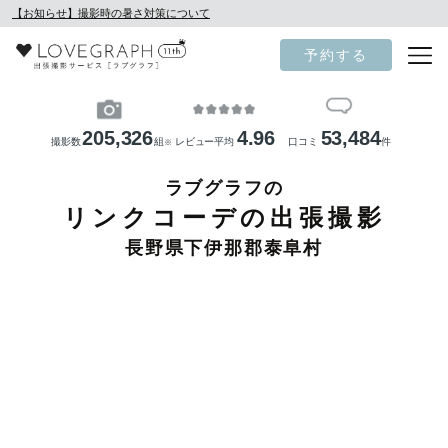
【お知らせ】撮影時の暑さ対策について
予約する
205,326
4.96
53,484
撮影数
組
レビュー平均
口コミ
件
※
ラブグラフの
リンクコーデの出張撮影
長野県下伊那郡泰阜村