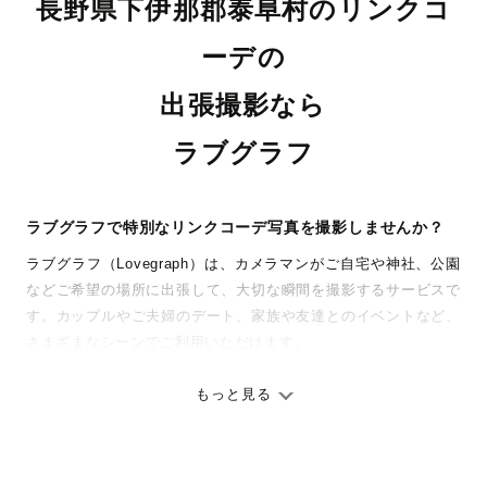
長野県下伊那郡泰阜村のリンクコ
ーデの
出張撮影なら
ラブグラフ
ラブグラフで特別なリンクコーデ写真を撮影しませんか？
ラブグラフ（Lovegraph）は、カメラマンがご自宅や神社、公園
などご希望の場所に出張して、大切な瞬間を撮影するサービスで
す。カップルやご夫婦のデート、家族や友達とのイベントなど、
さまざまなシーンでご利用いただけます。
七五三やお宮参りといったお子さまの記念行事も、自然な表情や
ありのままの空気感を大切に、何十年経っても見返したくなるよ
もっと見る
うな写真に仕上げます。
全国一律の安心料金でプロ品質をお届け