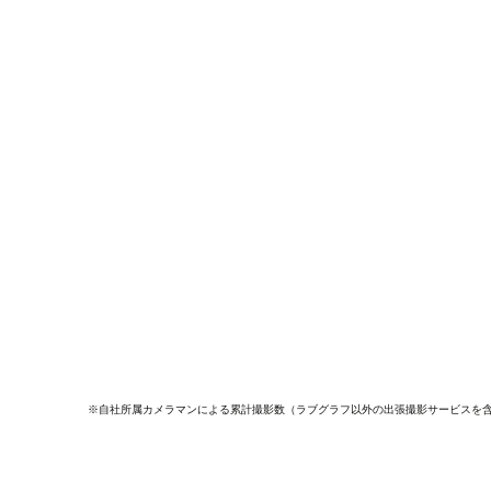
※自社所属カメラマンによる累計撮影数（ラブグラフ以外の出張撮影サービスを