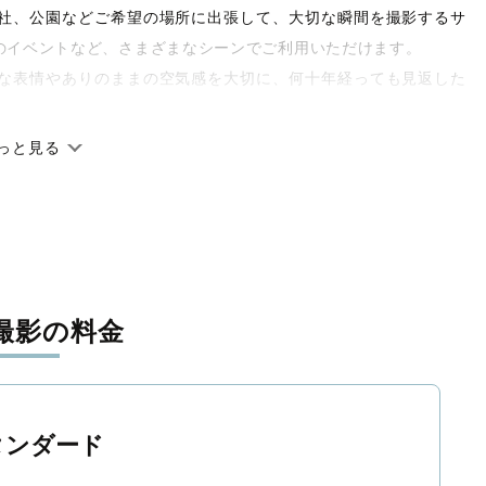
や神社、公園などご希望の場所に出張して、大切な瞬間を撮影するサ
のイベントなど、さまざまなシーンでご利用いただけます。
な表情やありのままの空気感を大切に、何十年経っても見返した
っと見る
です。オリジナルの研修と厳正な審査に合格し、撮影技術やホス
府県に在籍しています。創業10年のノウハウを活かし、思い出に
撮影の料金
寧に調整。自然な雰囲気を残しつつも、おしゃれで洗練された仕
と思える一枚に出会えます。まずは、ラブグラフの
撮影事例
をご
タンダード