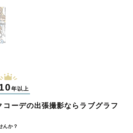
10
年以上
クコーデの
出張撮影なら
ラブグラフ
せんか？