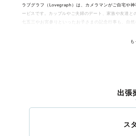
ラブグラフ（Lovegraph）は、カメラマンがご自宅
ービスです。カップルやご夫婦のデート、家族や友達と
七五三やお宮参りといったお子さまの記念行事も、自然
くなるような写真に仕上げます。
も
全国一律の安心料金でプロ品質をお届け
料金は全国どこでも一律。わかりやすく安心の価格設定
ピタリティを身につけたプロのカメラマンが全国47都道
残る素敵な撮影体験をお届けします。
丁寧なレタッチで思い出を美しく仕上げます
出張
撮影後は、独自の編集技術で写真の明るさや色合いを丁
上がりに。きっと「こんな写真を撮ってほしかった！」
覧ください。
ス